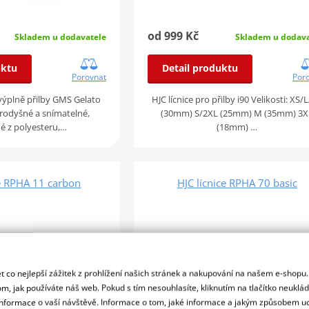
od 999 Kč
Skladem u dodava
Skladem u dodavatele
Detail produktu
uktu
Por
Porovnat
HJC lícnice pro přilby i90 Velikosti: XS/
výplně přilby GMS Gelato
(30mm) S/2XL (25mm) M (35mm) 3X
rodyšné a snímatelné,
(18mm) …
é z polyesteru,…
ce RPHA 11 carbon
HJC lícnice RPHA 70 basic
 co nejlepší zážitek z prohlížení našich stránek a nakupování na našem e-shopu
m, jak používáte náš web. Pokud s tím nesouhlasíte, kliknutím na tlačítko neuklá
formace o vaší návštěvě. Informace o tom, jaké informace a jakým způsobem