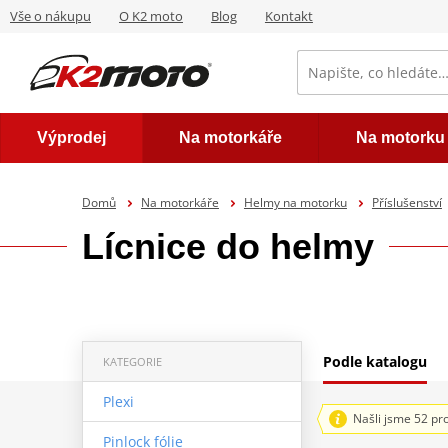
Vše o nákupu
O K2 moto
Blog
Kontakt
Výprodej
Na motorkáře
Na motorku
Domů
Na motorkáře
Helmy na motorku
Příslušenství
Lícnice do helmy
Podle katalogu
KATEGORIE
Plexi
Našli jsme 52 pr
Pinlock fólie