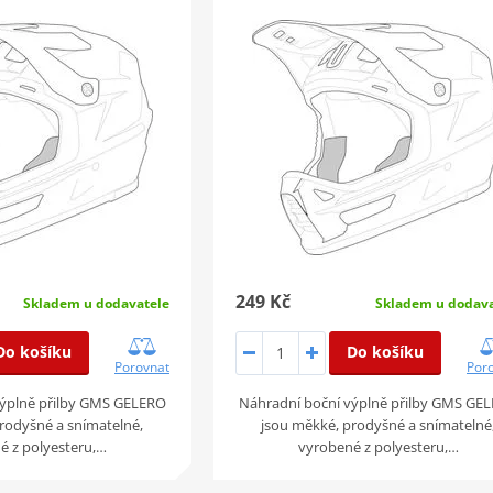
249 Kč
Skladem u dodavatele
Skladem u dodava
Do košíku
Do košíku
Porovnat
Por
výplně přilby GMS GELERO
Náhradní boční výplně přilby GMS GE
rodyšné a snímatelné,
jsou měkké, prodyšné a snímatelné
é z polyesteru,…
vyrobené z polyesteru,…