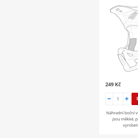
249 Kč
Náhradní boční 
jsou měkké, p
vyroben