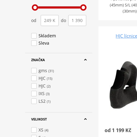
(45mm) S/L (
(30mm)
od
do
HJC lícni
Skladem
Sleva
ZNAČKA
gms
(31)
HJC
(15)
HJC
(2)
IXS
(3)
LS2
(1)
VELIKOST
XS
od 1 199 Kč
(4)