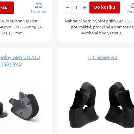
Do košíku
uktu
Porovnat
Por
HA 70 carbon Velikosti:
Náhradní boční výplně přilby GMS GE
(40mm) L/XL (35mm) 2XL
jsou měkké, prodyšné a snímatelné
 2XL (25 mm) …
vyrobené z polyesteru,…
 přilby GMS GELATO
HJC lícnice i90
11501-PAD