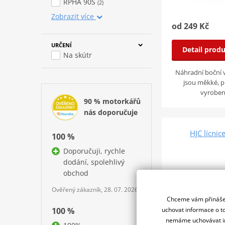
RPHA 90S
(2)
Zobrazit více
od 249 Kč
URČENÍ
Detail prod
Na skútr
Náhradní boční 
jsou měkké, p
vyroben
90 % motorkářů
nás doporučuje
HJC lícni
100 %
Doporučuji, rychle
dodání, spolehlivý
obchod
Ověřený zákazník, 28. 07. 2026
Chceme vám přinášet
uchovat informace o to
100 %
nemáme uchovávat in