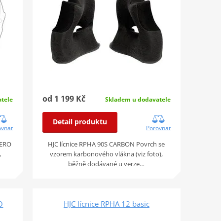
od 1 199 Kč
Skladem u dodavatele
tele
Detail produktu
Porovnat
ovnat
HJC lícnice RPHA 90S CARBON Povrch se
LERO
vzorem karbonového vlákna (viz foto),
,
běžně dodávané u verze…
O
HJC lícnice RPHA 12 basic