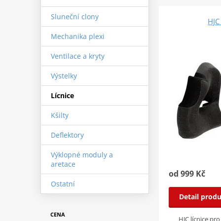
Sluneční clony
HJC
Mechanika plexi
Ventilace a kryty
Výstelky
Lícnice
Kšilty
Deflektory
Výklopné moduly a
aretace
od 999 Kč
Ostatní
Detail prod
CENA
HJC lícnice pro