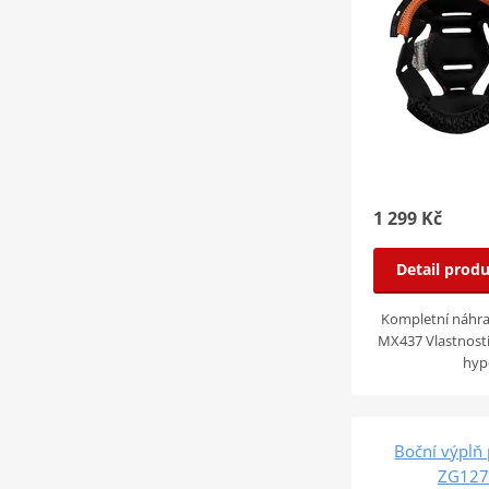
1 299 Kč
Detail prod
Kompletní náhrad
MX437 Vlastnosti
hyp
Boční výplň
ZG127