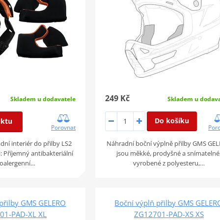
249 Kč
Skladem u dodavatele
Skladem u dodava
Do košíku
uktu
Porovnat
Por
ní interiér do přilby LS2
Náhradní boční výplně přilby GMS GE
: Příjemný antibakteriální
jsou měkké, prodyšné a snímatelné
oalergenní…
vyrobené z polyesteru,…
 přilby GMS GELERO
Boční výplň přilby GMS GELER
01-PAD-XL XL
ZG12701-PAD-XS XS