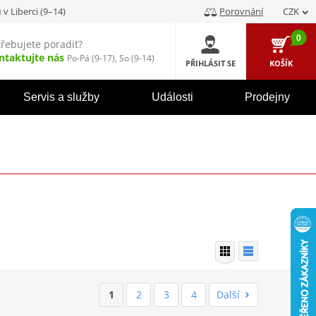
u
v Liberci (9–14)
Porovnání
CZK
0
třebujete poradit?
ntaktujte nás
Po-Pá (9-17), So (9-14)
PŘIHLÁSIT SE
KOŠÍK
Servis a služby
Události
Prodejny
1
2
3
4
Další