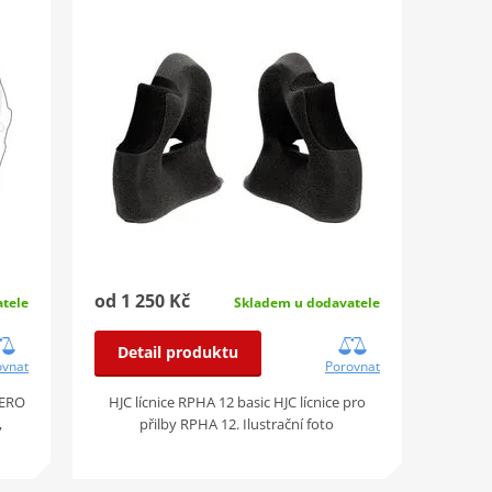
od 1 250 Kč
Skladem u dodavatele
tele
Detail produktu
Porovnat
ovnat
HJC lícnice RPHA 12 basic HJC lícnice pro
LERO
přilby RPHA 12. Ilustrační foto
,