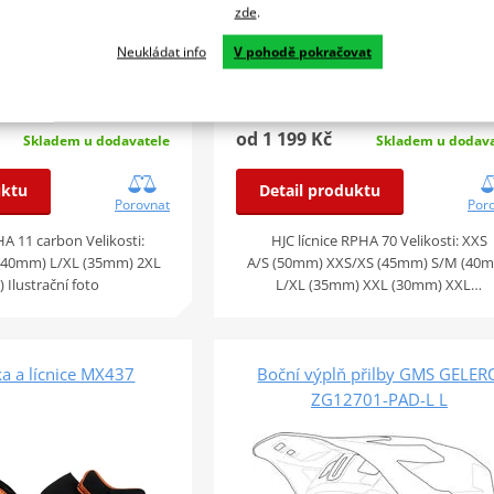
zde
.
Neukládat info
V pohodě pokračovat
od 1 199 Kč
Skladem u dodavatele
Skladem u dodava
uktu
Detail produktu
Porovnat
Por
HA 11 carbon Velikosti:
HJC lícnice RPHA 70 Velikosti: XXS
(40mm) L/XL (35mm) 2XL
A/S (50mm) XXS/XS (45mm) S/M (40
Ilustrační foto
L/XL (35mm) XXL (30mm) XXL…
ka a lícnice MX437
Boční výplň přilby GMS GELER
ZG12701-PAD-L L