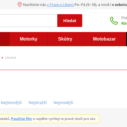
Navštivte nás
v Praze a Liberci
Po–Pá (9–18), a nově i
v sobot
Po
Hledat
Ko
Motorky
Skútry
Motobazar
Lícnice
Nejlevnější
Nejdražší
Nejnovější
oduktů.
Použijte filtr
a najděte rychleji to pravé zboží pro vás.