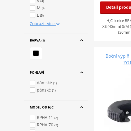
S
(4)
Detail prod
M
(4)
L
(5)
HJC lícnice RP
Zobrazit více
XS (45mm) S/M 
(30mm)
BARVA
(1)
Boční výplň
ZG
POHLAVÍ
dámské
(1)
pánské
(1)
MODEL OD HJC
RPHA 11
(2)
RPHA 70
(2)