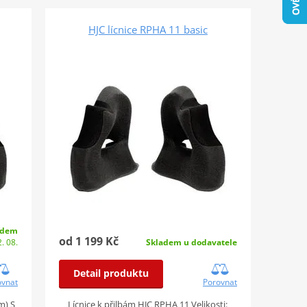
HJC lícnice RPHA 11 basic
adem
od 1 199 Kč
. 08.
Skladem u dodavatele
Detail produktu
ovnat
Porovnat
m) S
Lícnice k přilbám HJC RPHA 11 Velikosti: