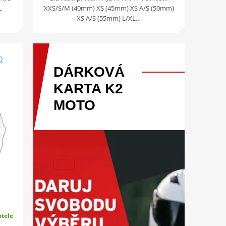
L
XXS/S/M (40mm) XS (45mm) XS A/S (50mm)
XS A/S (55mm) L/XL…
O
DÁRKOVÁ
KARTA
K2
MOTO
tele