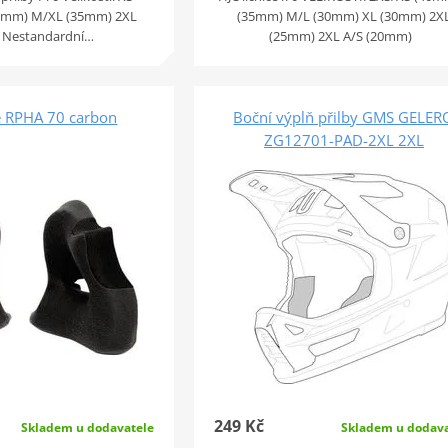
40mm) M/XL (35mm) 2XL
(35mm) M/L (30mm) XL (30mm) 2X
 Nestandardní…
(25mm) 2XL A/S (20mm)
ce RPHA 70 carbon
Boční výplň přilby GMS GELER
ZG12701-PAD-2XL 2XL
249 Kč
Skladem u dodavatele
Skladem u dodava