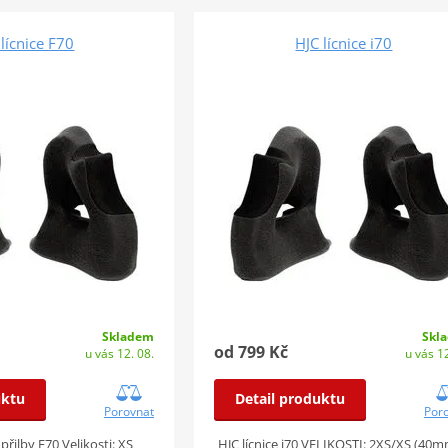
 lícnice F70
HJC lícnice i70
Skladem
Skl
od 799 Kč
u vás 12. 08.
u vás 12
uktu
Detail produktu
Porovnat
Por
 přilby F70 Velikosti: XS
HJC lícnice i70 VELIKOSTI: 2XS/XS (40m