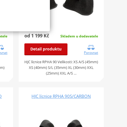
od 1 199 Kč
tele
Skladem u dodavatele
Detail produktu
ovnat
Porovnat
HJC lícnice RPHA 90 Velikosti: XS A/S (45mm)
mm)
XS (40mm) S/L (35mm) XL (30mm) XXL
(25mm) XXL A/S …
O
HJC lícnice RPHA 90S/CARBON