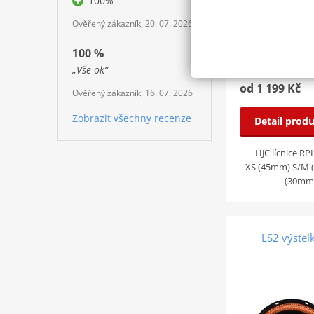
100%
Ověřený zákazník, 20. 07. 2026
100 %
„Vše ok“
od 1 199 Kč
Ověřený zákazník, 16. 07. 2026
Zobrazit všechny recenze
Detail prod
HJC lícnice RP
XS (45mm) S/M 
(30mm) 
LS2 výstel