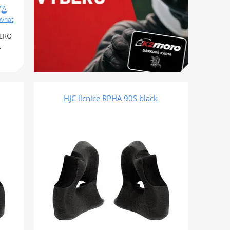
ovnat
LERO
,
HJC lícnice RPHA 90S black