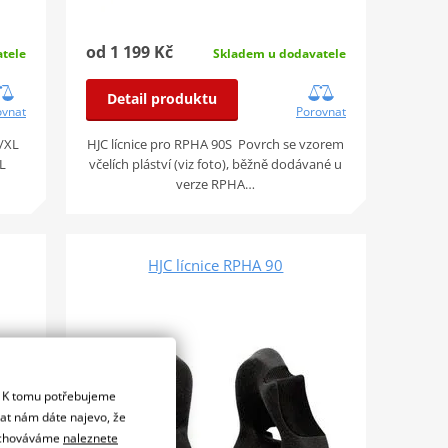
od 1 199 Kč
tele
Skladem u dodavatele
Detail produktu
ovnat
Porovnat
L/XL
HJC lícnice pro RPHA 90S Povrch se vzorem
L
včelích pláství (viz foto), běžně dodávané u
verze RPHA…
HJC lícnice RPHA 90
. K tomu potřebujeme
dat nám dáte najevo, že
 uchováváme
naleznete