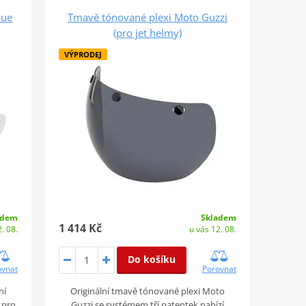
lue
Tmavě tónované plexi Moto Guzzi
(pro jet helmy)
VÝPRODEJ
adem
Skladem
1 414 Kč
. 08.
u vás 12. 08.
Do košíku
ovnat
Porovnat
ní
Originální tmavě tónované plexi Moto
 pro
Guzzi se systémem tří patentek nabízí