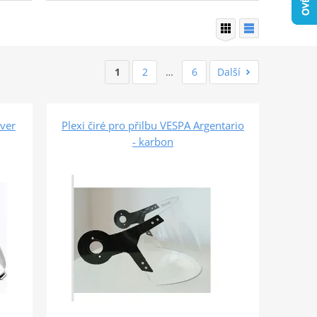
1
2
…
6
Další
lver
Plexi čiré pro přilbu VESPA Argentario
- karbon