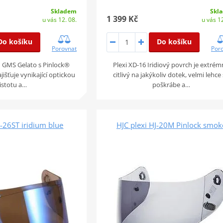
Skl
Skladem
1 399 Kč
u vás 12
u vás 12. 08.
Do košíku
Do košíku
Por
Porovnat
Plexi XD-16 Iridiový povrch je extré
u GMS Gelato s Pinlock®
citlivý na jakýkoliv dotek, velmi lehce
išťuje vynikající optickou
poškrábe a…
istotu a…
J-26ST iridium blue
HJC plexi HJ-20M Pinlock smok