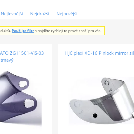
Nejlevnější
Nejdražší
Nejnovější
oduktů.
Použijte filtr
a najděte rychleji to pravé zboží pro vás.
LATO ZG11501-VIS-03
HJC plexi XD-16 Pinlock mirror si
tmavý