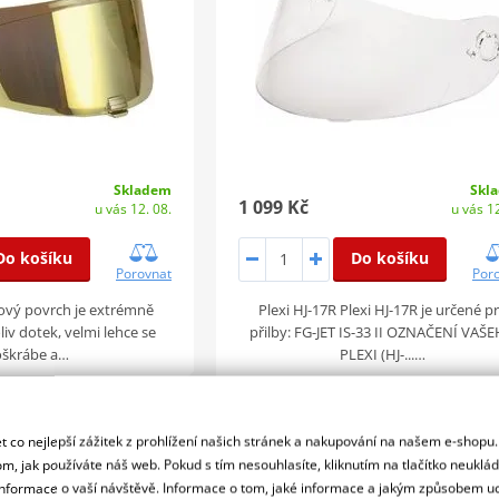
Skladem
Skl
1 099 Kč
u vás 12. 08.
u vás 12
Do košíku
Do košíku
Porovnat
Por
diový povrch je extrémně
Plexi HJ-17R Plexi HJ-17R je určené p
oliv dotek, velmi lehce se
přilby: FG-JET IS-33 II OZNAČENÍ VAŠ
škrábe a…
PLEXI (HJ-...…
 co nejlepší zážitek z prohlížení našich stránek a nakupování na našem e-shopu
iroh S4 Visiera
slun.clona Vertigo, Granville
m, jak používáte náš web. Pokud s tím nesouhlasíte, kliknutím na tlačítko neuklá
formace o vaší návštěvě. Informace o tom, jaké informace a jakým způsobem