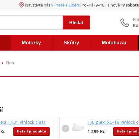
Navštivte nás
v Praze a Liberci
Po–Pá (9–18), a nově i
v sobot
Po
Hledat
Ko
Motorky
Skútry
Motobazar
Plexi
í
exi HJ-31 Pinlock clear
HJC plexi XD-16 Pinlock c
Detail produktu
Detail prod
 Kč
1 299 Kč