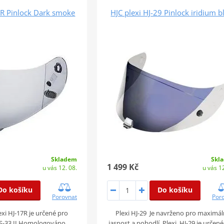
7R Pinlock Dark smoke
HJC plexi HJ-29 Pinlock iridium b
Skladem
Skl
1 499 Kč
u vás 12. 08.
u vás 12
Do košíku
Do košíku
Porovnat
Por
exi HJ-17R je určené pro
Plexi HJ-29 Je navrženo pro maximál
 IS-33 II Homologováno.
jasnost a pohodlí. Plexi HJ-29 je určené