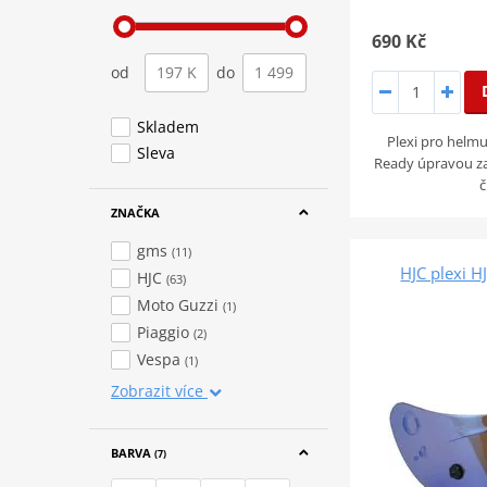
690 Kč
od
do
Skladem
Plexi pro helm
Sleva
Ready úpravou zaj
č
ZNAČKA
gms
(11)
HJC plexi H
HJC
(63)
Moto Guzzi
(1)
Piaggio
(2)
Vespa
(1)
Zobrazit více
BARVA
(7)