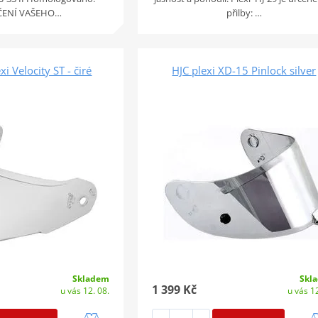
ČENÍ VAŠEHO…
přilby: …
i Velocity ST - čiré
HJC plexi XD-15 Pinlock silver
Skladem
Skl
1 399 Kč
u vás 12. 08.
u vás 12