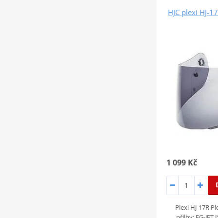
HJC plexi HJ-1
1 099 Kč
Plexi HJ-17R Pl
přilby: FG-JET