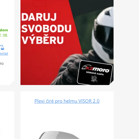
adem
. 08.
ovnat
pro
Plexi čiré pro helmu VISOR 2.0