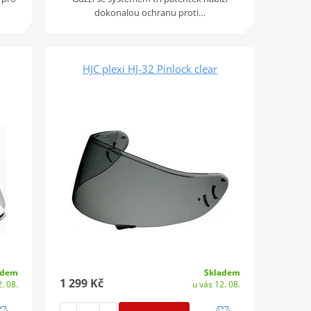
dokonalou ochranu proti…
HJC plexi HJ-32 Pinlock clear
adem
Skladem
1 299 Kč
. 08.
u vás 12. 08.