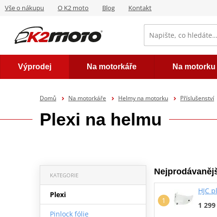
Vše o nákupu
O K2 moto
Blog
Kontakt
Výprodej
Na motorkáře
Na motorku
Domů
Na motorkáře
Helmy na motorku
Příslušenství
Plexi na helmu
Nejprodávanějš
KATEGORIE
HJC pl
Plexi
1 299
Pinlock fólie