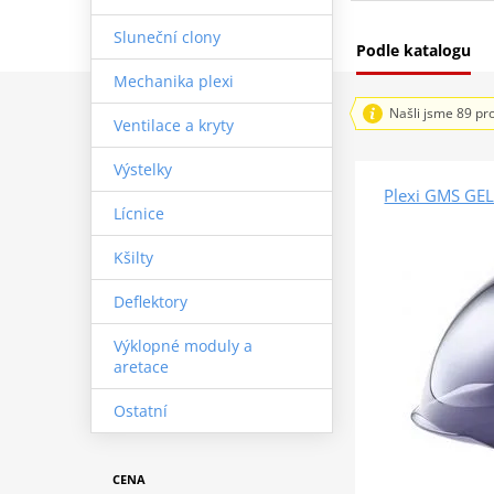
Sluneční clony
Podle katalogu
Mechanika plexi
Našli jsme 89 pr
Ventilace a kryty
Výstelky
Plexi GMS GE
Lícnice
Kšilty
Deflektory
Výklopné moduly a
aretace
Ostatní
CENA