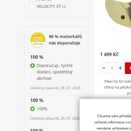
VELOCITY ST
(1)
90 % motorkářů
nás doporučuje
1 499 Kč
100 %
Doporučuji, rychle
dodání, spolehlivý
obchod
Plexi HJ-32 Iri
citlivý na jakýk
Ověřený zákazník, 28. 07. 2026
po
100 %
100%
Chceme vám přinášet
plexi A
Ověřený zákazník, 20. 07. 2026
uchovat informace o to
nemáme uchovávat in
100 %