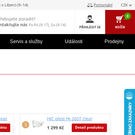
u
v Liberci (9–14)
Porovnání
CZK
0
třebujete poradit?
ntaktujte nás
Po-Pá (9-17), So (9-14)
PŘIHLÁSIT SE
KOŠÍK
Servis a služby
Události
Prodejny
lear
HJC plexi HJ-26ST clear
uktu
Detail produktu
1 299 Kč