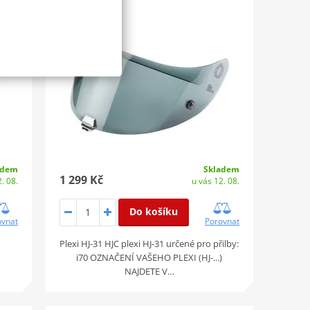
adem
Skladem
1 299 Kč
. 08.
u vás 12. 08.
Do košíku
ovnat
Porovnat
Plexi HJ-31 HJC plexi HJ-31 určené pro přilby:
i70 OZNAČENÍ VAŠEHO PLEXI (HJ-...)
NAJDETE V…