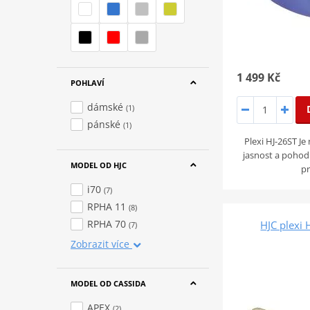
1 499 Kč
POHLAVÍ
dámské
(1)
pánské
(1)
Plexi HJ-26ST J
jasnost a pohodl
MODEL OD HJC
pr
i70
(7)
RPHA 11
(8)
RPHA 70
HJC plexi 
(7)
Zobrazit více
MODEL OD CASSIDA
APEX
(2)