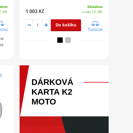
adem
Skladem
1 003 Kč
. 08.
u vás 12. 08.
Do košíku
ovnat
Porovnat
mně
 se
e
DÁRKOVÁ
KARTA
K2
MOTO