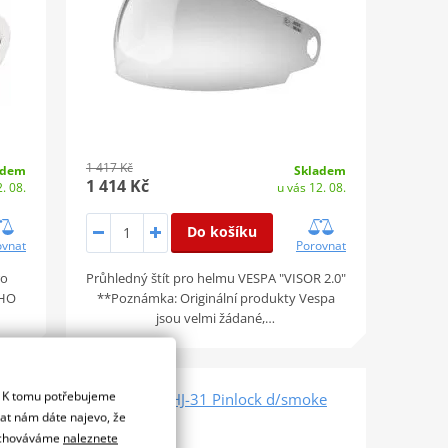
1 417 Kč
adem
Skladem
1 414 Kč
. 08.
u vás 12. 08.
Do košíku
ovnat
Porovnat
ro
Průhledný štít pro helmu VESPA "VISOR 2.0"
EHO
**Poznámka: Originální produkty Vespa
jsou velmi žádané,…
. K tomu potřebujeme
HJC plexi HJ-31 Pinlock d/smoke
dat nám dáte najevo, že
 uchováváme
naleznete