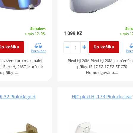
Skladem
Skl
1 099 Kč
u vás 12. 08.
u vás 12
Do košíku
Do košíku
Porovnat
Por
e navrženo pro maximální
Plexi HJ-20M Plexi HJ-20M je určené 
í. Plexi HJ-26ST je určené
přilby: IS-17 FG-17 FG-ST C70
o přilby: …
Homologováno.…
HJ-32 Pinlock gold
HJC plexi HJ-17R Pinlock clear