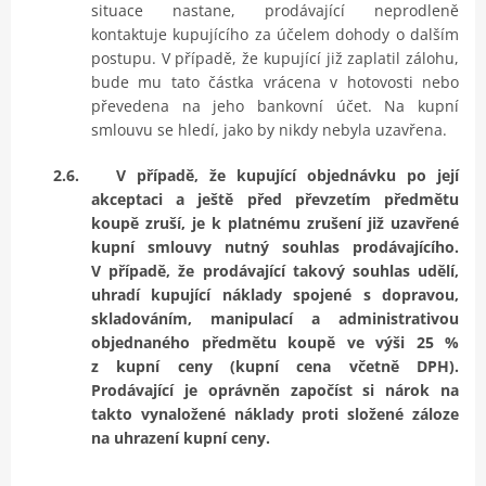
situace nastane, prodávající neprodleně
kontaktuje kupujícího za účelem dohody o dalším
postupu. V případě, že kupující již zaplatil zálohu,
bude mu tato částka vrácena v hotovosti nebo
převedena na jeho bankovní účet. Na kupní
smlouvu se hledí, jako by nikdy nebyla uzavřena.
2.6.
V případě, že kupující objednávku po její
akceptaci a ještě před převzetím předmětu
koupě zruší, je k platnému zrušení již uzavřené
kupní smlouvy nutný souhlas prodávajícího.
V případě, že prodávající takový souhlas udělí,
uhradí kupující náklady spojené s dopravou,
skladováním, manipulací a administrativou
objednaného předmětu koupě ve výši 25 %
z kupní ceny (kupní cena včetně DPH).
Prodávající je oprávněn započíst si nárok na
takto vynaložené náklady proti složené záloze
na uhrazení kupní ceny.