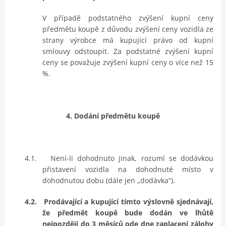
V případě podstatného zvýšení kupní ceny
předmětu koupě z důvodu zvýšení ceny vozidla ze
strany výrobce má kupující právo od kupní
smlouvy odstoupit. Za podstatné zvýšení kupní
ceny se považuje zvýšení kupní ceny o více než 15
%.
4. Dodání předmětu koupě
4.1.
Není-li dohodnuto jinak, rozumí se dodávkou
přistavení vozidla na dohodnuté místo v
dohodnutou dobu (dále jen „dodávka“).
4.2.
Prodávající a kupující tímto výslovně sjednávají,
že předmět koupě bude dodán ve lhůtě
nejpozději do 3 měsíců ode dne zaplacení zálohy