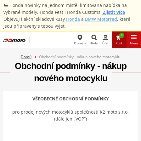
🏍️ Honda novinky na jednom místě: limitovaná nabídka na
vybrané modely, Honda Fest i Honda Customs.
Zjistit více
Objevuj i akční skladové kusy
Honda
a
BMW Motorrad
, které
jsou připraveny s tebou vyjet.
0
Prodejny
Hledat
Účet
Košík
Menu
Domů
Obchodní podmínky - nákup nového motocyklu
Hledat
Obchodní podmínky - nákup
nového motocyklu
VŠEOBECNÉ OBCHODNÍ PODMÍNKY
pro prodej nových motocyklů společností K2 moto s.r.o.
(dále jen „VOP“)