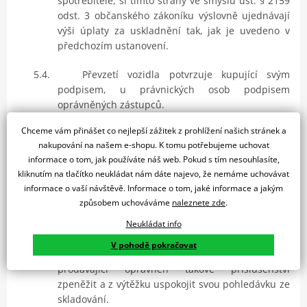
spotřebitele, si tímto strany ve smyslu ust. § 2159
odst. 3 občanského zákoníku výslovně ujednávají
výši úplaty za uskladnění tak, jak je uvedeno v
předchozím ustanovení.
5.4.
Převzetí vozidla potvrzuje kupující svým
podpisem, u právnických osob podpisem
oprávněných zástupců.
Chceme vám přinášet co nejlepší zážitek z prohlížení našich stránek a
5.5.
V případě, že dojde na pokyn kupujícího
nakupování na našem e-shopu. K tomu potřebujeme uchovat
k odmontování příslušenství vozidla, je kupující
informace o tom, jak používáte náš web. Pokud s tím nesouhlasíte,
povinen si takové příslušenství převzít nejpozději
kliknutím na tlačítko neukládat nám dáte najevo, že nemáme uchovávat
do 14 dnů ode dne uvedeného ve vyrozumění. V
informace o vaší návštěvě. Informace o tom, jaké informace a jakým
případě, že si kupující takové příslušenství vozidla
způsobem uchováváme
naleznete zde
.
včas nepřevezme, je povinen zaplatit
prodávajícímu skladovací poplatek ve výši 250,- Kč
Neukládat info
za každý, byť i jen započatý kalendářní den
V pohodě pokračovat
prodlení. V případě prodlení delším než 60 dnů je
prodávající oprávněn takové příslušenství
zpeněžit a z výtěžku uspokojit svou pohledávku ze
skladování.