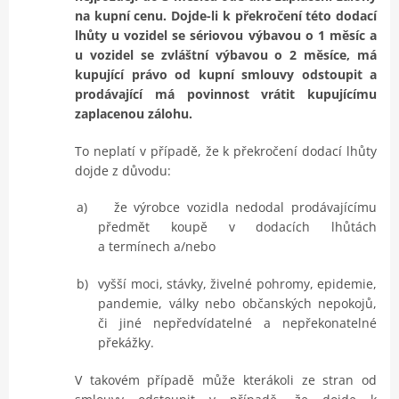
na kupní cenu. Dojde-li k překročení této dodací
lhůty u vozidel se sériovou výbavou o 1 měsíc a
u vozidel se zvláštní výbavou o 2 měsíce, má
kupující právo od kupní smlouvy odstoupit a
prodávající má povinnost vrátit kupujícímu
zaplacenou zálohu.
To neplatí v případě, že k překročení dodací lhůty
dojde z důvodu:
a)
že výrobce vozidla nedodal prodávajícímu
předmět koupě v dodacích lhůtách
a termínech a/nebo
b)
vyšší moci, stávky, živelné pohromy, epidemie,
pandemie, války nebo občanských nepokojů,
či jiné nepředvídatelné a nepřekonatelné
překážky.
V takovém případě může kterákoli ze stran od