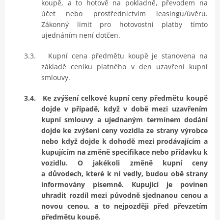
koupě, a to hotově na pokladně, převodem na
účet nebo prostřednictvím leasingu/úvěru.
Zákonný limit pro hotovostní platby tímto
ujednáním není dotčen.
3.3.
Kupní cena předmětu koupě je stanovena na
základě ceníku platného v den uzavření kupní
smlouvy.
3.4.
Ke zvýšení celkové kupní ceny předmětu koupě
dojde v případě, když v době mezi uzavřením
kupní smlouvy a ujednaným termínem dodání
dojde ke zvýšení ceny vozidla ze strany výrobce
nebo když dojde k dohodě mezi prodávajícím a
kupujícím na změně specifikace nebo přídavku k
vozidlu. O jakékoli změně kupní ceny
a důvodech, které k ní vedly, budou obě strany
informovány písemně. Kupující je povinen
uhradit rozdíl mezi původně sjednanou cenou a
novou cenou, a to nejpozději před převzetím
předmětu koupě.