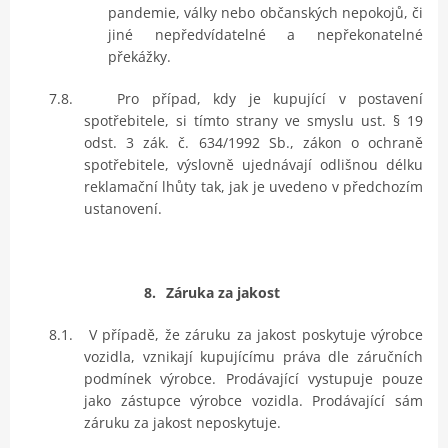
pandemie, války nebo občanských nepokojů, či
jiné nepředvídatelné a nepřekonatelné
překážky.
7.8.
Pro případ, kdy je kupující v postavení
spotřebitele, si tímto strany ve smyslu ust. § 19
odst. 3 zák. č. 634/1992 Sb., zákon o ochraně
spotřebitele, výslovně ujednávají odlišnou délku
reklamační lhůty tak, jak je uvedeno v předchozím
ustanovení.
8.
Záruka za jakost
8.1.
V případě, že záruku za jakost poskytuje výrobce
vozidla, vznikají kupujícímu práva dle záručních
podmínek výrobce. Prodávající vystupuje pouze
jako zástupce výrobce vozidla. Prodávající sám
záruku za jakost neposkytuje.