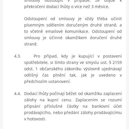
smlouvy odstoupit v případě, že dojde k
překročení dodací lhůty o více než 3 měsíce.
Odstoupení od smlouvy je vždy třeba učinit
písemným sdělením doručeným druhé straně, a
to včetně emailové komunikace. Odstoupení od
smlouvy je účinné okamžikem doručení druhé
straně.
4.3.
Pro případ, kdy je kupující v postavení
spotřebitele, si tímto strany ve smyslu ust. § 2159
odst. 1 občanského zákoníku výslovně ujednávají
odlišný čas plnění tak, jak je uvedeno v
předchozím ustanovení.
4.4.
Dodací lhůty počínají běžet od okamžiku zaplacení
zálohy na kupní cenu. Zaplacením se rozumí
připsání příslušné částky na bankovní účet
prodávajícího, nebo předání zálohy prodávajícímu
v hotovosti.