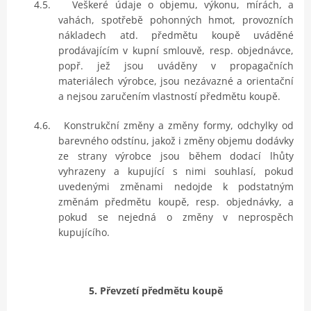
4.5.
Veškeré údaje o objemu, výkonu, mírách, a
vahách, spotřebě pohonných hmot, provozních
nákladech atd. předmětu koupě uváděné
prodávajícím v kupní smlouvě, resp. objednávce,
popř. jež jsou uváděny v propagačních
materiálech výrobce, jsou nezávazné a orientační
a nejsou zaručením vlastností předmětu koupě.
4.6.
Konstrukční změny a změny formy, odchylky od
barevného odstínu, jakož i změny objemu dodávky
ze strany výrobce jsou během dodací lhůty
vyhrazeny a kupující s nimi souhlasí, pokud
uvedenými změnami nedojde k podstatným
změnám předmětu koupě, resp. objednávky, a
pokud se nejedná o změny v neprospěch
kupujícího.
5. Převzetí předmětu koupě