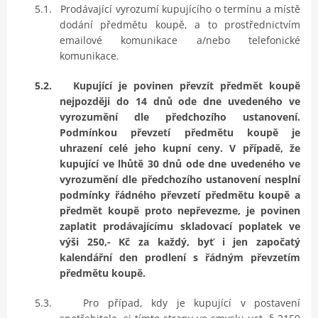
5.1.
Prodávající vyrozumí kupujícího o termínu a místě
dodání předmětu koupě, a to prostřednictvím
emailové komunikace a/nebo telefonické
komunikace.
5.2.
Kupující je povinen převzít předmět koupě
nejpozději do 14 dnů ode dne uvedeného ve
vyrozumění
dle předchozího ustanovení
.
Podmínkou převzetí předmětu koupě je
uhrazení celé jeho kupní ceny. V případě, že
kupující ve lhůtě 30 dnů ode dne uvedeného ve
vyrozumění dle předchozího ustanovení nesplní
podmínky řádného převzetí předmětu koupě a
předmět koupě proto nepřevezme, je povinen
zaplatit prodávajícímu skladovací poplatek ve
výši 250,- Kč za každý, byť i jen započatý
kalendářní den prodlení s řádným převzetím
předmětu koupě.
5.3.
Pro případ, kdy je kupující v postavení