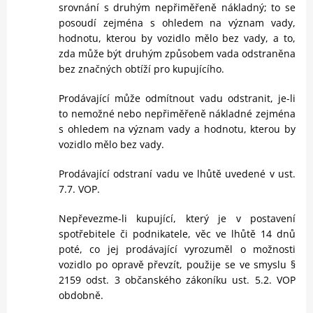
srovnání s druhým nepřiměřeně nákladný; to se
posoudí zejména s ohledem na význam vady,
hodnotu, kterou by vozidlo mělo bez vady, a to,
zda může být druhým způsobem vada odstraněna
bez značných obtíží pro kupujícího.
Prodávající může odmítnout vadu odstranit, je-li
to nemožné nebo nepřiměřeně nákladné zejména
s ohledem na význam vady a hodnotu, kterou by
vozidlo mělo bez vady.
Prodávající odstraní vadu ve lhůtě uvedené v ust.
7.7. VOP.
Nepřevezme-li kupující, který je v postavení
spotřebitele či podnikatele, věc ve lhůtě 14 dnů
poté, co jej prodávající vyrozuměl o možnosti
vozidlo po opravě převzít, použije se ve smyslu §
2159 odst. 3 občanského zákoníku ust. 5.2. VOP
obdobně.