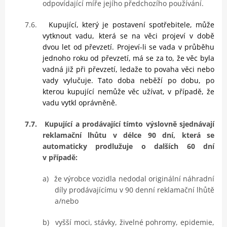
odpovídající míře jejího předchozího používání.
7.6.
Kupující, který je postavení spotřebitele, může
vytknout vadu, která se na věci projeví v době
dvou let od převzetí. Projeví-li se vada v průběhu
jednoho roku od převzetí, má se za to, že věc byla
vadná již při převzetí, ledaže to povaha věci nebo
vady vylučuje. Tato doba neběží po dobu, po
kterou kupující nemůže věc užívat, v případě, že
vadu vytkl oprávněně.
7.7.
Kupující a prodávající tímto výslovně sjednávají
reklamační lhůtu v délce 90 dní, která se
automaticky prodlužuje o dalších 60 dní
v případě:
a)
že výrobce vozidla nedodal originální náhradní
díly prodávajícímu v 90 denní reklamační lhůtě
a/nebo
b)
vyšší moci, stávky, živelné pohromy, epidemie,