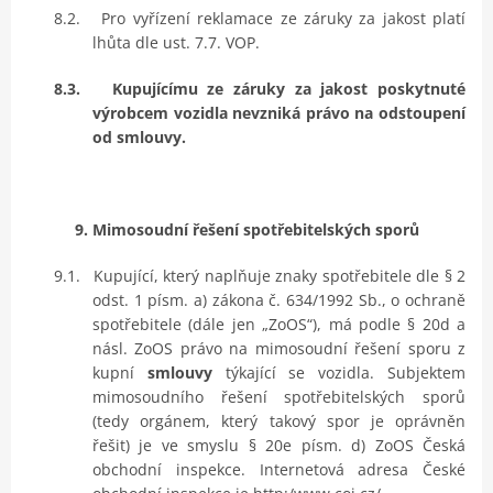
8.2.
Pro vyřízení reklamace ze záruky za jakost platí
lhůta dle ust. 7.7. VOP.
8.3.
Kupujícímu ze záruky za jakost poskytnuté
výrobcem vozidla nevzniká právo na odstoupení
od smlouvy.
9. Mimosoudní řešení spotřebitelských sporů
9.1.
Kupující, který naplňuje znaky spotřebitele dle § 2
odst. 1 písm. a) zákona č. 634/1992 Sb., o ochraně
spotřebitele (dále jen „ZoOS“), má podle § 20d a
násl. ZoOS právo na mimosoudní řešení sporu z
kupní
smlouvy
týkající se vozidla. Subjektem
mimosoudního řešení spotřebitelských sporů
(tedy orgánem, který takový spor je oprávněn
řešit) je ve smyslu § 20e písm. d) ZoOS Česká
obchodní inspekce. Internetová adresa České