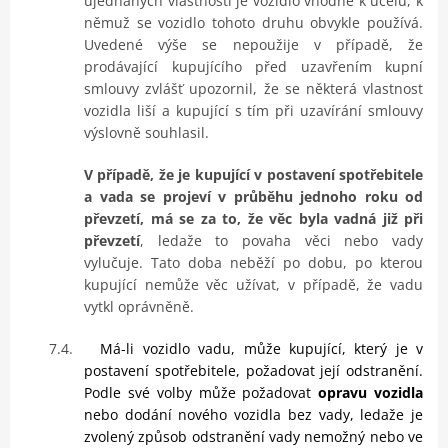
ujednaných vlastností je vozidlo vhodné k účelu, k
němuž se vozidlo tohoto druhu obvykle používá.
Uvedené výše se nepoužije v případě, že
prodávající kupujícího před uzavřením kupní
smlouvy zvlášť upozornil, že se některá vlastnost
vozidla liší a kupující s tím při uzavírání smlouvy
výslovně souhlasil.
V případě, že je kupující v postavení spotřebitele
a vada se projeví v průběhu jednoho roku od
převzetí, má se za to, že věc byla vadná již při
převzetí
, ledaže to povaha věci nebo vady
vylučuje. Tato doba neběží po dobu, po kterou
kupující nemůže věc užívat, v případě, že vadu
vytkl oprávněně.
7.4.
Má-li vozidlo vadu, může kupující, který je v
postavení spotřebitele, požadovat její odstranění.
Podle své volby může požadovat
opravu vozidla
nebo dodání nového vozidla bez vady, ledaže je
zvolený způsob odstranění vady nemožný nebo ve