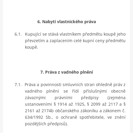
6. Nabytí vlastnického práva
6.1.
Kupující se stává vlastníkem předmětu koupě jeho
převzetím a zaplacením celé kupní ceny předmětu
koupě.
7. Práva z vadného plnění
7.1.
Práva a povinnosti smluvních stran ohledně práv z
vadného plnění se řídí příslušnými obecně
závaznými právními předpisy (zejména
ustanoveními § 1914 až 1925, § 2099 až 2117 a §
2161 až 2174b občanského zákoníku a zákonem č.
634/1992 Sb., o ochraně spotřebitele, ve znění
pozdějších předpisů).