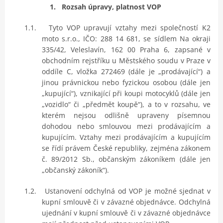
1.
Rozsah úpravy, platnost VOP
1.1.
Tyto VOP upravují vztahy mezi společností K2
moto s.r.o., IČO: 288 14 681, se sídlem Na okraji
335/42, Veleslavín, 162 00 Praha 6, zapsané v
obchodním rejstříku u Městského soudu v Praze v
oddíle C, vložka 272469 (dále je „prodávající“) a
jinou právnickou nebo fyzickou osobou (dále jen
„kupující“), vznikající při koupi motocyklů (dále jen
„vozidlo“ či „předmět koupě“), a to v rozsahu, ve
kterém nejsou odlišně upraveny písemnou
dohodou nebo smlouvou mezi prodávajícím a
kupujícím. Vztahy mezi prodávajícím a kupujícím
se řídí právem České republiky, zejména zákonem
č. 89/2012 Sb., občanským zákoníkem (dále jen
„občanský zákoník“).
1.2.
Ustanovení odchylná od VOP je možné sjednat v
kupní smlouvě či v závazné objednávce. Odchylná
ujednání v kupní smlouvě či v závazné objednávce