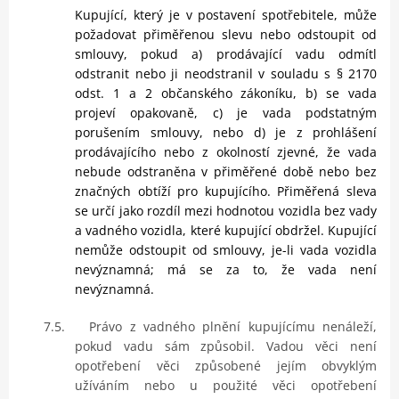
Kupující, který je v postavení spotřebitele, může
požadovat přiměřenou slevu nebo odstoupit od
smlouvy, pokud a) prodávající vadu odmítl
odstranit nebo ji neodstranil v souladu s § 2170
odst. 1 a 2 občanského zákoníku, b) se vada
projeví opakovaně, c) je vada podstatným
porušením smlouvy, nebo d) je z prohlášení
prodávajícího nebo z okolností zjevné, že vada
nebude odstraněna v přiměřené době nebo bez
značných obtíží pro kupujícího. Přiměřená sleva
se určí jako rozdíl mezi hodnotou vozidla bez vady
a vadného vozidla, které kupující obdržel. Kupující
nemůže odstoupit od smlouvy, je-li vada vozidla
nevýznamná; má se za to, že vada není
nevýznamná.
7.5.
Právo z vadného plnění kupujícímu nenáleží,
pokud vadu sám způsobil. Vadou věci není
opotřebení věci způsobené jejím obvyklým
užíváním nebo u použité věci opotřebení