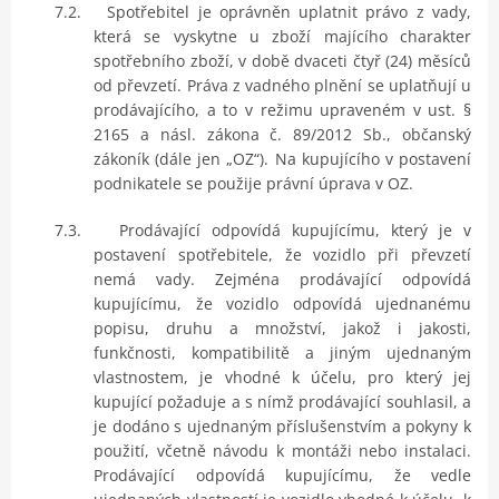
7.2.
Spotřebitel je oprávněn uplatnit právo z vady,
která se vyskytne u zboží majícího charakter
spotřebního zboží, v době dvaceti čtyř (24) měsíců
od převzetí. Práva z vadného plnění se uplatňují u
prodávajícího, a to v režimu upraveném v ust. §
2165 a násl. zákona č. 89/2012 Sb., občanský
zákoník (dále jen „OZ“).
Na kupujícího v postavení
podnikatele se použije právní úprava v OZ.
7.3.
Prodávající odpovídá kupujícímu, který je v
postavení spotřebitele, že vozidlo při převzetí
nemá vady. Zejména prodávající odpovídá
kupujícímu, že vozidlo odpovídá ujednanému
popisu, druhu a množství, jakož i jakosti,
funkčnosti, kompatibilitě a jiným ujednaným
vlastnostem, je vhodné k účelu, pro který jej
kupující požaduje a s nímž prodávající souhlasil, a
je dodáno s ujednaným příslušenstvím a pokyny k
použití, včetně návodu k montáži nebo instalaci.
Prodávající odpovídá kupujícímu, že vedle