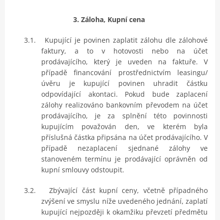
3. Záloha, Kupní cena
3.1.
Kupující je povinen zaplatit zálohu dle zálohové
faktury, a to v hotovosti nebo na účet
prodávajícího, který je uveden na faktuře. V
případě financování prostřednictvím leasingu/
úvěru je kupující povinen uhradit částku
odpovídající akontaci. Pokud bude zaplacení
zálohy realizováno bankovním převodem na účet
prodávajícího, je za splnění této povinnosti
kupujícím považován den, ve kterém byla
příslušná částka připsána na účet prodávajícího. V
případě nezaplacení sjednané zálohy ve
stanoveném termínu je prodávající oprávněn od
kupní smlouvy odstoupit.
3.2.
Zbývající část kupní ceny, včetně případného
zvýšení ve smyslu níže uvedeného jednání, zaplatí
kupující nejpozději k okamžiku převzetí předmětu