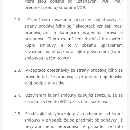
která jsou odlišná od ustanovení VOP, mají
přednost před ujednáními VOP.
2.2.
Okamžikem závazného potvrzení objednávky ze
strany prodávajícího (její akceptací) vznikají mezi
prodávajícím a kupujícím vzájemná práva a
povinnosti. Tímto okamžikem dochází k uzavření
kupní smlouvy, a to v obsahu upraveném
závaznou objednávkou a jejím potvrzením (kupní
smlouvou) a těmito VOP.
2.3.
Akceptace objednávky ze strany prodávajícího se
provede tak, že prodávající připojí na objednávku
svůj podpis a razítko.
2.4.
Uzavřením kupní smlouvy kupující stvrzuje, že se
seznámil s těmito VOP a že s nimi souhlasí.
2.5.
Prodávající si vyhrazuje právo odstoupit od kupní
smlouvy v případě, že se předmět objednávky již
nevyrábí nebo neprodává. V případě, že tato