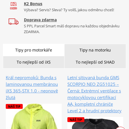
K2 Bonus
Výbava? Servis? Sleva? Ty volíš, jakou odměnu chceš!
Doprava zdarma
S PPL Parcel Smart máš dopravu na každou objednávku
ZDARMA.
Tipy pro motorkáře
Tipy na motorku
To nejlepší od iXS
To nejlepší od SHAD
Král nepromoků: Bunda s
Letní síťovaná bunda GMS
laminovanou membránou
SCORPIO NEO ZG51025 –
iXS 365-STX 1.0 - neonově
Černá: Extrémní ventilace s
žlutá
motocyklovou certifikací
AA, kompletní chrániče
NÁŠ TIP
Level 2 a hrudní protektory
NÁŠ TIP