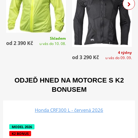
Skladem
od 2 390 Kč
u vás do 10. 08.
4 týdny
od 3 290 Kč
u vás do 09. 09.
ODJEĎ HNED NA MOTORCE S K2
BONUSEM
Honda CRF300 L - červená 2026
MODEL 2026
K2 BONUS