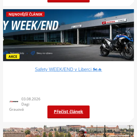
NEJNOVĚJŠÍ ČLÁNEK
AKCE
Safety WEEK/END v Liberci 🏍️🔥
03.08.2026
Dagi
Grauová
Přečíst článek