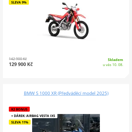
SLEVA 9%
142 900 Kč
Skladem
129 900 Kč
u vás 10. 08.
BMW S 1000 XR (Předváděcí model 2025)
K2 BONUS
+ DÁREK: AIRBAG VESTA IXS
SLEVA 11%