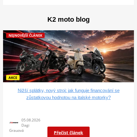
K2 moto blog
NEJNOVĚJŠÍ ČLÁNEK
AKCE
Nižší splátky, nový stroj: jak funguje financování se
zůstatkovou hodnotou na italské motorky?
05.08.2026
Dagi
Grauová
Přečíst článek