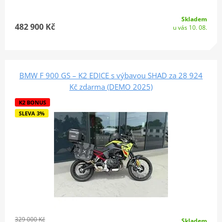
Skladem
482 900 Kč
u vás 10. 08.
BMW F 900 GS – K2 EDICE s výbavou SHAD za 28 924
Kč zdarma (DEMO 2025)
K2 BONUS
SLEVA 3%
329 000 Kč
Skladem