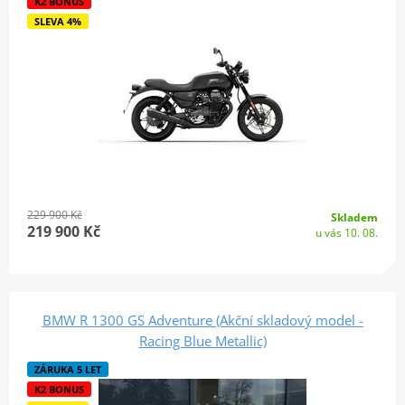
K2 BONUS
SLEVA 4%
229 900 Kč
Skladem
219 900 Kč
u vás 10. 08.
BMW R 1300 GS Adventure (Akční skladový model -
Racing Blue Metallic)
ZÁRUKA 5 LET
K2 BONUS