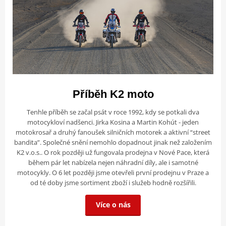
Příběh K2 moto
Tenhle příběh se začal psát v roce 1992, kdy se potkali dva
motocykloví nadšenci. Jirka Kosina a Martin Kohút - jeden
motokrosař a druhý fanoušek silničních motorek a aktivní “street
bandita”. Společné snění nemohlo dopadnout jinak než založením
K2 v.o.s.. O rok později už fungovala prodejna v Nové Pace, která
během pár let nabízela nejen náhradní díly, ale i samotné
motocykly. O 6 let později jsme otevřeli první prodejnu v Praze a
od té doby jsme sortiment zboží i služeb hodně rozšířili.
Více o nás