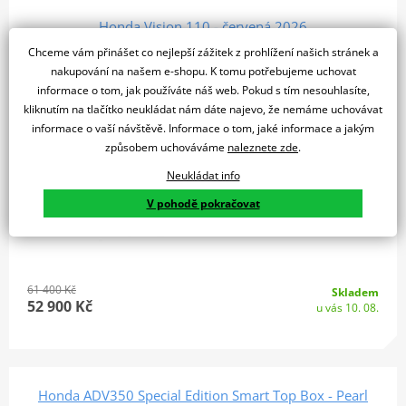
Honda Vision 110 - červená 2026
Chceme vám přinášet co nejlepší zážitek z prohlížení našich stránek a
nakupování na našem e-shopu. K tomu potřebujeme uchovat
MODEL 2026
informace o tom, jak používáte náš web. Pokud s tím nesouhlasíte,
K2 BONUS
kliknutím na tlačítko neukládat nám dáte najevo, že nemáme uchovávat
SLEVA 14%
informace o vaší návštěvě. Informace o tom, jaké informace a jakým
způsobem uchováváme
naleznete zde
.
Neukládat info
V pohodě pokračovat
61 400 Kč
Skladem
52 900 Kč
u vás 10. 08.
Honda ADV350 Special Edition Smart Top Box - Pearl