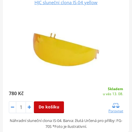
HJC sluneční clona IS-04 yellow
Skladem
780 Kč
u vás 13. 08.
Do košíku
Porovnat
Náhradní sluneční clona IS-04. Barva: žlutá Určená pro přilby: FG-
70S *Foto je ilustrativní.