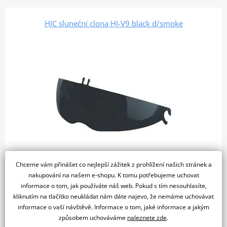
HJC sluneční clona HJ-V9 black d/smoke
Chceme vám přinášet co nejlepší zážitek z prohlížení našich stránek a
nakupování na našem e-shopu. K tomu potřebujeme uchovat
624 Kč
Skladem u dodavatele
informace o tom, jak používáte náš web. Pokud s tím nesouhlasíte,
kliknutím na tlačítko neukládat nám dáte najevo, že nemáme uchovávat
Do košíku
informace o vaší návštěvě. Informace o tom, jaké informace a jakým
Porovnat
způsobem uchováváme
naleznete zde
.
Náhradní sluneční clona HJ-V9. Barva: tmavě černá Určená pro