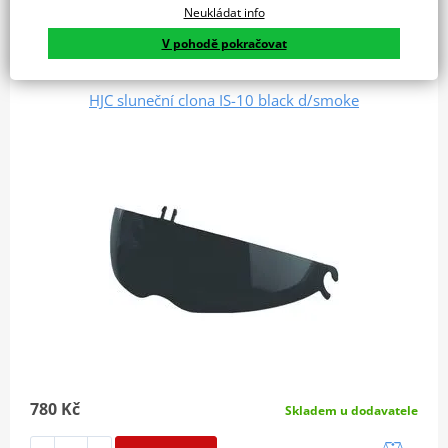
Neukládat info
přilby: RPHA 90 i70 F70 C70 …
V pohodě pokračovat
HJC sluneční clona IS-10 black d/smoke
780 Kč
Skladem u dodavatele