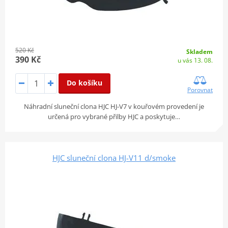
520 Kč
Skladem
390 Kč
u vás 13. 08.
Do košíku
Porovnat
Náhradní sluneční clona HJC HJ-V7 v kouřovém provedení je
určená pro vybrané přilby HJC a poskytuje…
HJC sluneční clona HJ-V11 d/smoke