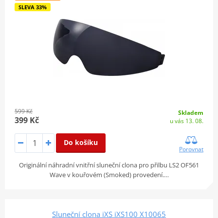
SLEVA 33%
599 Kč
Skladem
399 Kč
u vás 13. 08.
Do košíku
Porovnat
Originální náhradní vnitřní sluneční clona pro přilbu LS2 OF561
Wave v kouřovém (Smoked) provedení.…
Sluneční clona iXS iXS100 X10065