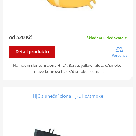
od 520 Kč
Skladem u dodavatele
Detail produktu
Porovnat
Náhradní sluneční clona HJ-L1. Barva: yellow - žlutá d/smoke -
tmavě kouřová black/d.smoke - černá…
HJC sluneční clona HJ-L1 d/smoke