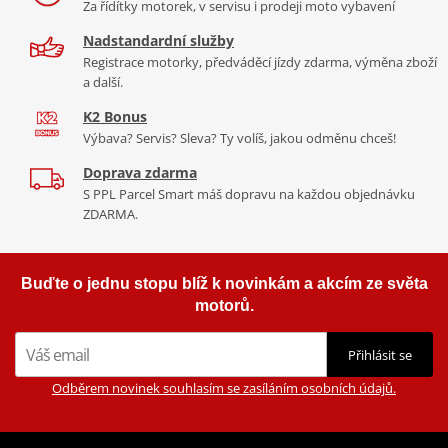
Za řídítky motorek, v servisu i prodeji moto vybavení
Nadstandardní služby
Registrace motorky, předváděcí jízdy zdarma, výměna zboží
a další.
K2 Bonus
Výbava? Servis? Sleva? Ty volíš, jakou odměnu chceš!
Doprava zdarma
S PPL Parcel Smart máš dopravu na každou objednávku
ZDARMA.
Buďte o jednu stopu blíž k novinkám a akcím ze světa
motorů.
Přihlásit se
Odběrem novinek souhlasím se zasíláním osobních údajů.