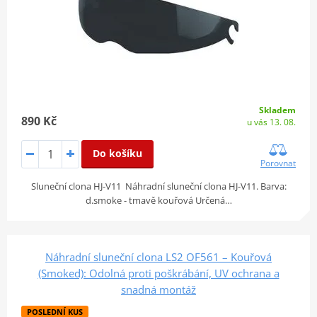
Skladem
890 Kč
u vás 13. 08.
Do košíku
Porovnat
Sluneční clona HJ-V11 Náhradní sluneční clona HJ-V11. Barva:
d.smoke - tmavě kouřová Určená…
Náhradní sluneční clona LS2 OF561 – Kouřová
(Smoked): Odolná proti poškrábání, UV ochrana a
snadná montáž
POSLEDNÍ KUS