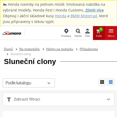
🏍️ Honda novinky na jednom místě: limitovaná nabídka na
vybrané modely, Honda Fest i Honda Customs.
Zjistit více
Objevuj i akční skladové kusy
Honda
a
BMW Motorrad
, které
jsou připraveny s tebou vyjet.
0
Prodejny
Hledat
Účet
Košík
Menu
Hledat
Domů
Na motorkáře
Helmy na motorku
Příslušenství
Sluneční clony
Sluneční clony
Zobrazit filtraci