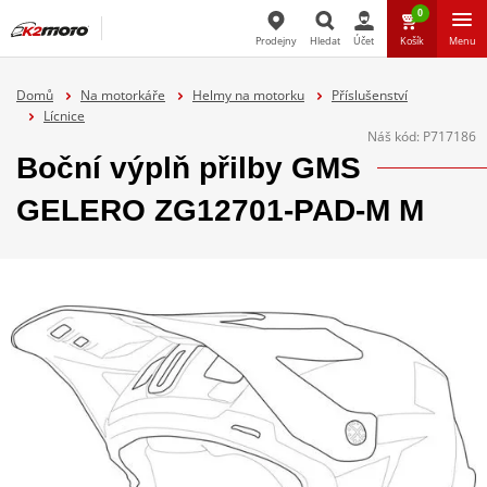
0
Prodejny
Hledat
Účet
Košík
Menu
Hledat
Domů
Na motorkáře
Helmy na motorku
Příslušenství
Lícnice
Náš kód:
P717186
Boční výplň přilby GMS
GELERO ZG12701-PAD-M M