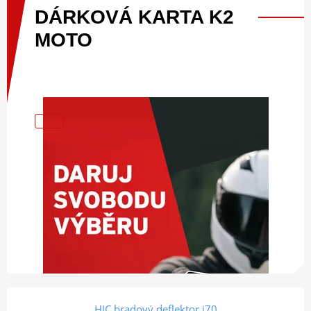
DÁRKOVÁ
KARTA
K2
MOTO
HJC bradový deflektor i70