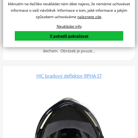
kliknutím na tlačítko neukládat nám dáte najevo, že nemáme uchovávat
informace o vaší návštěvě. Informace o tom, jaké informace a jakým
199 Kč
způsobem uchováváme
naleznete zde
.
Skladem u dodavatele
Neukládat info
Do košíku
Porovnat
V pohodě pokračovat
Nosní deflektor pro přilbu RPHA 90S Zabraňuje zamlžování hledí
dechem. Obrázek je pouze…
HJC bradový deflektor RPHA ST