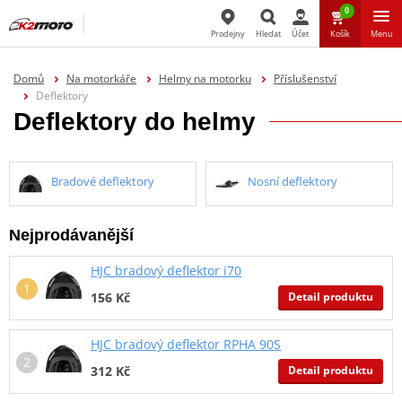
0
Prodejny
Hledat
Účet
Košík
Menu
Hledat
Domů
Na motorkáře
Helmy na motorku
Příslušenství
Deflektory
Deflektory do helmy
Bradové deflektory
Nosní deflektory
Nejprodávanější
HJC bradový deflektor i70
Detail produktu
156 Kč
HJC bradový deflektor RPHA 90S
Detail produktu
312 Kč