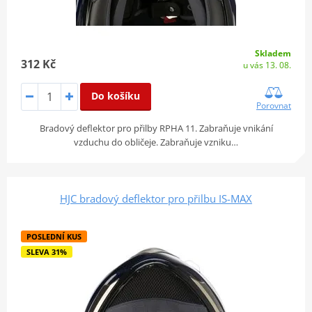
Skladem
312 Kč
u vás 13. 08.
Do košíku
Porovnat
Bradový deflektor pro přilby RPHA 11. Zabraňuje vnikání
vzduchu do obličeje. Zabraňuje vzniku…
HJC bradový deflektor pro přilbu IS-MAX
POSLEDNÍ KUS
SLEVA 31%