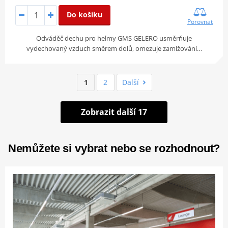
Do košíku
Porovnat
Odváděč dechu pro helmy GMS GELERO usměrňuje
vydechovaný vzduch směrem dolů, omezuje zamlžování…
1
2
Další
Zobrazit další 17
Nemůžete si vybrat nebo se rozhodnout?