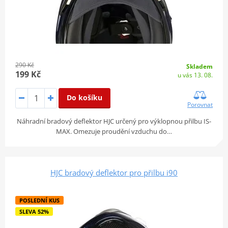
290 Kč
Skladem
199 Kč
u vás 13. 08.
Do košíku
Porovnat
Náhradní bradový deflektor HJC určený pro výklopnou přilbu IS-
MAX. Omezuje proudění vzduchu do…
HJC bradový deflektor pro přilbu i90
POSLEDNÍ KUS
SLEVA 52%