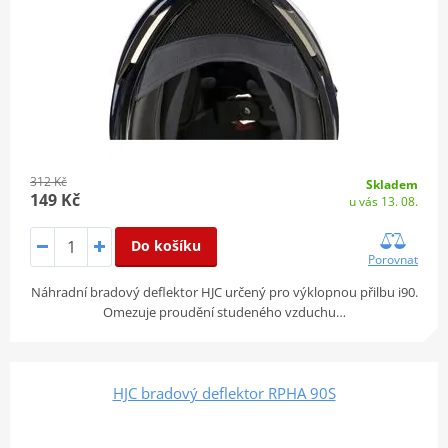
312 Kč
Skladem
149 Kč
u vás 13. 08.
Do košíku
Porovnat
Náhradní bradový deflektor HJC určený pro výklopnou přilbu i90.
Omezuje proudění studeného vzduchu…
HJC bradový deflektor RPHA 90S