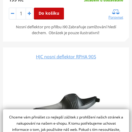
Skladem u dodavatele
Do košíku
Porovnat
Nosní deflektor pro přilbu i90 Zabraňuje zamlžování hledí
dechem. Obrázek je pouze ilustrativní!
HJC nosní deflektor RPHA 90S
Chceme vám přinášet co nejlepší zážitek z prohlížení našich stránek a
nakupování na našem e-shopu. K tomu potřebujeme uchovat
informace o tom, jak používáte náš web. Pokud s tím nesouhlasíte,