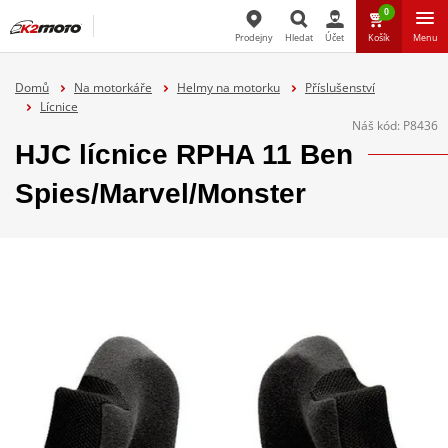
0
Prodejny
Hledat
Účet
Košík
Menu
Hledat
Domů
Na motorkáře
Helmy na motorku
Příslušenství
Lícnice
Náš kód:
P8436
HJC lícnice RPHA 11 Ben
Spies/Marvel/Monster