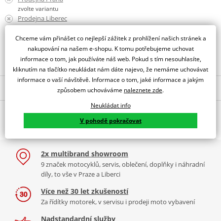
zvolte variantu
Prodejna Liberec
zvolte variantu
Chceme vám přinášet co nejlepší zážitek z prohlížení našich stránek a
nakupování na našem e-shopu. K tomu potřebujeme uchovat
Obraťte se na specialistu
informace o tom, jak používáte náš web. Pokud s tím nesouhlasíte,
kliknutím na tlačítko neukládat nám dáte najevo, že nemáme uchovávat
informace o vaší návštěvě. Informace o tom, jaké informace a jakým
Popis a parametry
způsobem uchováváme
naleznete zde
.
Jsme autorizovaný
Neukládat info
O výrobci
dealer značky HJC
V pohodě pokračovat
Lícnice k přilbám HJC RPHA 11
Velikosti:
Už od roku 1971 se HJC specializuje výhradně na výrobu
2x multibrand showroom
motocyklových přileb. Poskytuje nejvyšší kvalitu moto přileb v
9 značek motocyklů, servis, oblečení, doplňky i náhradní
XXS/S/M
(40mm)
Evropě a po celém světě.
Moto helmy HJC
se řadí mezi špičku v
díly, to vše v Praze a Liberci
XS
(45mm)
kvalitě, bezpečnosti i technologii.
Více než 30 let zkušeností
Nejvyšší řada
HJC přilba RPHA 11
je vysoce výkonná sportovní /
XS
A/S (50mm)
Za řídítky motorek, v servisu i prodeji moto vybavení
volnočasová přilba navržená za pomoci Moto GP hvězd Benem
L/XL
(35mm)
Spiesem, Jorgem Lorenzem, Jonasem Folgerem, Andrea Iannonem
Nadstandardní služby