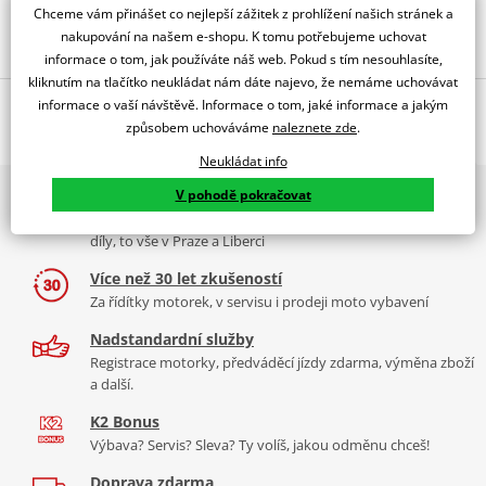
Chceme vám přinášet co nejlepší zážitek z prohlížení našich stránek a
Obraťte se na specialistu
nakupování na našem e-shopu. K tomu potřebujeme uchovat
informace o tom, jak používáte náš web. Pokud s tím nesouhlasíte,
kliknutím na tlačítko neukládat nám dáte najevo, že nemáme uchovávat
informace o vaší návštěvě. Informace o tom, jaké informace a jakým
Popis a parametry
způsobem uchováváme
naleznete zde
.
Jsme autorizovaný
dealer značky
Neukládat info
V pohodě pokračovat
2x multibrand showroom
Dárek na poslední chvíli? Žádný problém!
9 značek motocyklů, servis, oblečení, doplňky i náhradní
díly, to vše v Praze a Liberci
Elektronický dárkový poukaz přistane ve vašem e-mailu během pár
Více než 30 let zkušeností
vteřin od zaplacení.
Za řídítky motorek, v servisu i prodeji moto vybavení
Ideální dárek pro každého, kdo žije motorkami.
Nadstandardní služby
Registrace motorky, předváděcí jízdy zdarma, výměna zboží
✔ Platí na e-shopu i prodejnách
a další.
✔ Moto oblečení, díly, servis i motorky
K2 Bonus
✔ Okamžité doručení e-mailem
Výbava? Servis? Sleva? Ty volíš, jakou odměnu chceš!
✔ PDF připravené k vytištění
Doprava zdarma