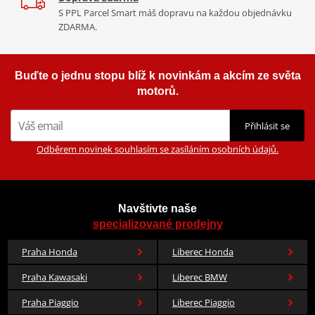
S PPL Parcel Smart máš dopravu na každou objednávku
ZDARMA.
Uplatnění je možné online nebo osobně na našich prodejnách v
Praze a Liberci.
Buďte o jednu stopu blíž k novinkám a akcím ze světa
motorů.
Přihlásit se
Odběrem novinek souhlasím se zasíláním osobních údajů.
Navštivte naše
specializované prodejny
Praha Honda
Liberec Honda
Praha Kawasaki
Liberec BMW
Praha Piaggio
Liberec Piaggio