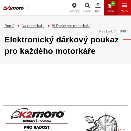
0
Prodejny
Hledat
Účet
Košík
Menu
Hledat
Domů
Na motorkáře
🎁 Dárky pro motorkáře
Náš kód:
P118981
Elektronický dárkový poukaz
pro každého motorkáře