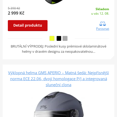
5 390 Kč
Skladem
2 999 Kč
u vás 12. 08.
Detail produktu
Porovnat
BRUTÁLNÍ VÝPRODEJ: Poslední kusy prémiové sklolaminátové
helmy v dravém designu za neopakovatelnou…
Výklopná helma GMS APERIO – Matná šedá: Nejpřísnější
norma ECE 22.06, dvojí homologace P/J a integrovaná
sluneční clona