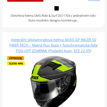
Otevřená helma GMS Ride & Surf ZG11703 v jedinečném bílo-
žluto-modrém designu kombinuje…
Integrální sklolaminátová helma AXXIS GP RACER SV
FIBER TECH – Matná fluo žlutá + fotochromatická fólie
FOG-OFF ZDARMA! (Poslední kusy, ECE 22.05)
VÝPRODEJ
SLEVA 44%