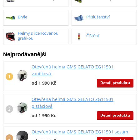
Brýle
Příslušenství
Helmy s licencovanou
Čištění
grafikou
Nejprodávanější
Otevřená helma GMS GELATO ZG11501
vanilková
Detail produktu
od 1 990 Kč
Otevřená helma GMS GELATO ZG11501
pistáciová
Detail produktu
od 1 990 Kč
Otevřená helma GMS GELATO ZG11501 sezam