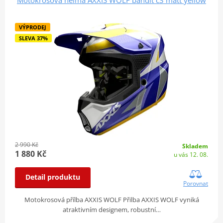
VÝPRODEJ
SLEVA 37%
2 990 Kč
Skladem
1 880 Kč
u vás 12. 08.
Detail produktu
Porovnat
Motokrosová přílba AXXIS WOLF Přilba AXXIS WOLF vyniká
atraktivním designem, robustní…