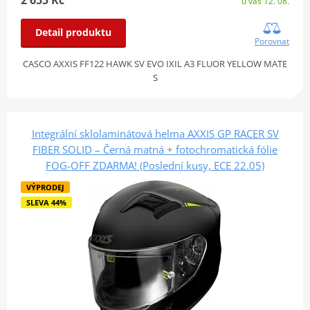
2 655 Kč
u vás 12. 08.
Detail produktu
Porovnat
CASCO AXXIS FF122 HAWK SV EVO IXIL A3 FLUOR YELLOW MATE
S
Integrální sklolaminátová helma AXXIS GP RACER SV
FIBER SOLID – Černá matná + fotochromatická fólie
FOG-OFF ZDARMA! (Poslední kusy, ECE 22.05)
VÝPRODEJ
SLEVA 44%