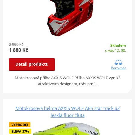
2 990 Kč
Skladem
1 880 Kč
u vás 12. 08.
Detail produktu
Porovnat
Motokrosová přílba AXXIS WOLF Přilba AXXIS WOLF vyniká
atraktivním designem, robustní…
Motokrosová helma AXXIS WOLF ABS star track a3
lesklá fluor žlutá
VÝPRODEJ
SLEVA 37%