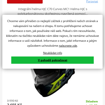
Porovnat
Integrální helma HJC C70 Curves MC1 Helma HJC s
polykarbonátovou skořepinou navržená pomocí…
Chceme vám přinášet co nejlepší zážitek z prohlížení našich stránek a
nakupování na našem e-shopu. K tomu potřebujeme uchovat
informace o tom, jak používáte náš web. Pokud s tím nesouhlasíte,
Integrální helma AXXIS HAWK SV EVO ixil a3 fluor yellow
kliknutím na tlačítko neukládat nám dáte najevo, že nemáme uchovávat
matt
informace o vaší návštěvě. Informace o tom, jaké informace a jakým
způsobem uchováváme
naleznete zde
.
SLEVA 33%
Neukládat info
V pohodě pokračovat
3 990 Kč
Skladem