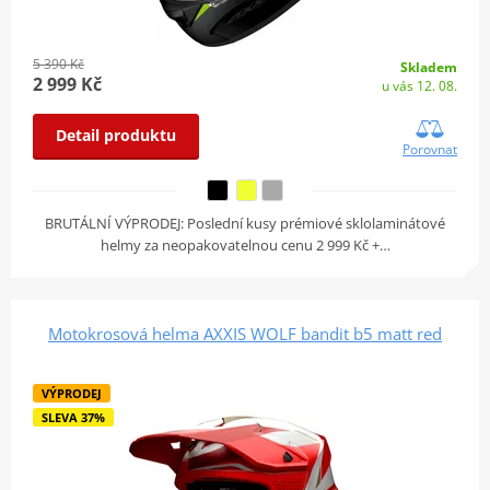
5 390 Kč
Skladem
2 999 Kč
u vás 12. 08.
Detail produktu
Porovnat
BRUTÁLNÍ VÝPRODEJ: Poslední kusy prémiové sklolaminátové
helmy za neopakovatelnou cenu 2 999 Kč +…
Motokrosová helma AXXIS WOLF bandit b5 matt red
VÝPRODEJ
SLEVA 37%