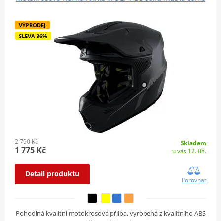
VÝPRODEJ
SLEVA 36%
2 790 Kč
Skladem
1 775 Kč
u vás 12. 08.
Detail produktu
Porovnat
Pohodlná kvalitní motokrosová přilba, vyrobená z kvalitního ABS