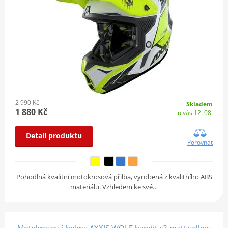
2 990 Kč
Skladem
1 880 Kč
u vás 12. 08.
Detail produktu
Porovnat
Pohodlná kvalitní motokrosová přilba, vyrobená z kvalitního ABS
materiálu. Vzhledem ke své…
Motokrosová helma AXXIS WOLF bandit c3 matt yellow