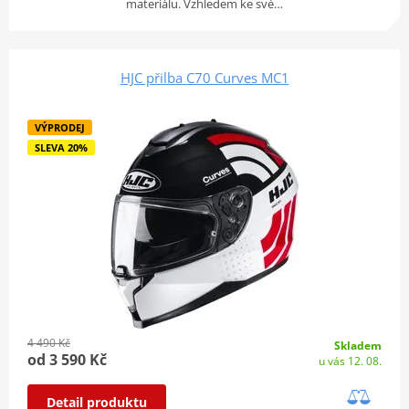
materiálu. Vzhledem ke své…
HJC přilba C70 Curves MC1
VÝPRODEJ
SLEVA 20%
4 490 Kč
Skladem
od 3 590 Kč
u vás 12. 08.
Detail produktu