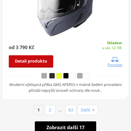
Skladem
od 3 790 Kč
u vás 12. 08.
Detail produktu
Porovnat
Moderní výklopná přilba GMS APERIO v matně šedém provedení
přináší nejvyšší úroveň ochrany dle nové…
1
2
…
63
Další
Zobrazit další 17