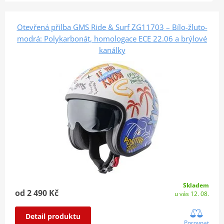
Otevřená přilba GMS Ride & Surf ZG11703 – Bílo-žluto-
modrá: Polykarbonát, homologace ECE 22.06 a brýlové
kanálky
Skladem
od 2 490 Kč
u vás 12. 08.
Detail produktu
Porovnat