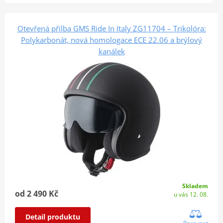
Otevřená přilba GMS Ride In Italy ZG11704 – Trikolóra:
Polykarbonát, nová homologace ECE 22.06 a brýlový
kanálek
Skladem
od 2 490 Kč
u vás 12. 08.
Detail produktu