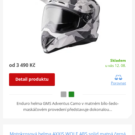
Skladem
od 3 490 Kč
u vás 12. 08.
Detail produktu
Porovnat
Enduro helma GMS Adventus Camo v matném bílo-šedo-
maskáčovém provedení představuje dokonalou…
Motokrosová helma AXXIS WOLF ABS solid matná černá