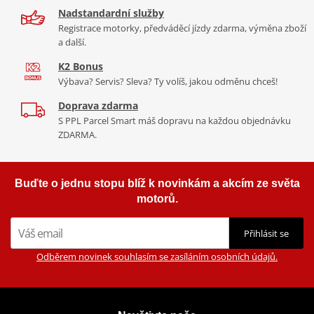
Nadstandardní služby
Registrace motorky, předváděcí jízdy zdarma, výměna zboží
a další.
K2 Bonus
Výbava? Servis? Sleva? Ty volíš, jakou odměnu chceš!
Doprava zdarma
S PPL Parcel Smart máš dopravu na každou objednávku
ZDARMA.
Buďte o jednu stopu blíž k novinkám a akcím ze světa
motorů.
Přihlásit se
Odběrem novinek souhlasím se zasíláním osobních údajů.