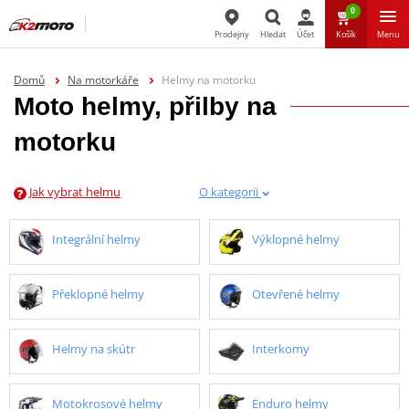
0
Prodejny
Hledat
Účet
Košík
Menu
Hledat
Domů
Na motorkáře
Helmy na motorku
Moto helmy, přilby na
motorku
Jak vybrat helmu
O kategorii
Integrální helmy
Výklopné helmy
Překlopné helmy
Otevřené helmy
Helmy na skútr
Interkomy
Motokrosové helmy
Enduro helmy