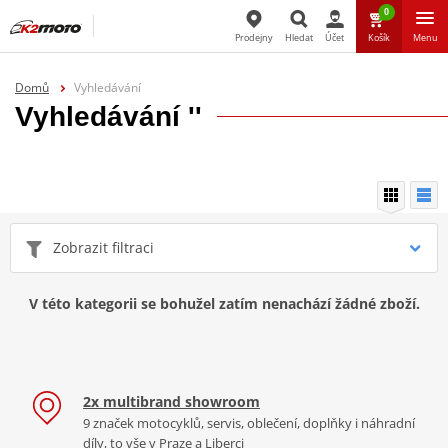
0
Prodejny
Hledat
Účet
Košík
Menu
Hledat
Domů
Vyhledávání
Vyhledávání ''
Zobrazit filtraci
V této kategorii se bohužel zatím nenachází žádné zboží.
2x multibrand showroom
9 značek motocyklů, servis, oblečení, doplňky i náhradní
díly, to vše v Praze a Liberci