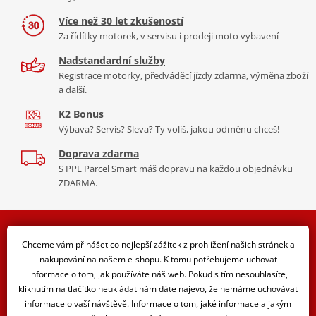
Více než 30 let zkušeností
Za řídítky motorek, v servisu i prodeji moto vybavení
Nadstandardní služby
Registrace motorky, předváděcí jízdy zdarma, výměna zboží
a další.
K2 Bonus
Výbava? Servis? Sleva? Ty volíš, jakou odměnu chceš!
Doprava zdarma
S PPL Parcel Smart máš dopravu na každou objednávku
ZDARMA.
Buďte o jednu stopu blíž k novinkám a akcím ze světa
Chceme vám přinášet co nejlepší zážitek z prohlížení našich stránek a
motorů.
nakupování na našem e-shopu. K tomu potřebujeme uchovat
informace o tom, jak používáte náš web. Pokud s tím nesouhlasíte,
Přihlásit se
kliknutím na tlačítko neukládat nám dáte najevo, že nemáme uchovávat
informace o vaší návštěvě. Informace o tom, jaké informace a jakým
Odběrem novinek souhlasím se zasíláním osobních údajů.