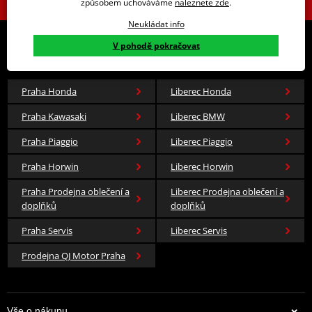
způsobem uchováváme
naleznete zde
.
Neukládat info
V pohodě pokračovat
Navštivte naše
specializované prodejny
Praha Honda
Liberec Honda
Praha Kawasaki
Liberec BMW
Praha Piaggio
Liberec Piaggio
Praha Horwin
Liberec Horwin
Praha Prodejna oblečení a
Liberec Prodejna oblečení a
doplňků
doplňků
Praha Servis
Liberec Servis
Prodejna QJ Motor Praha
Vše o nákupu