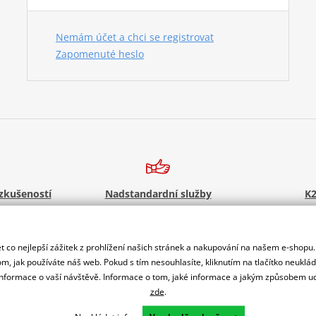
Nemám účet a chci se registrovat
Zapomenuté heslo
 zkušeností
Nadstandardní služby
K2
servisu i prodeji
Registrace motorky, předváděcí jízdy
Výbava? Servis? 
avení
zdarma, výměna zboží a další.
odmě
 co nejlepší zážitek z prohlížení našich stránek a nakupování na našem e-shopu
m, jak používáte náš web. Pokud s tím nesouhlasíte, kliknutím na tlačítko neuklá
formace o vaší návštěvě. Informace o tom, jaké informace a jakým způsobem
zde
.