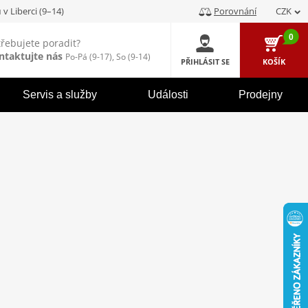
u
v Liberci (9–14)
Porovnání
CZK
0
třebujete poradit?
ntaktujte nás
Po-Pá (9-17), So (9-14)
PŘIHLÁSIT SE
KOŠÍK
Servis a služby
Události
Prodejny