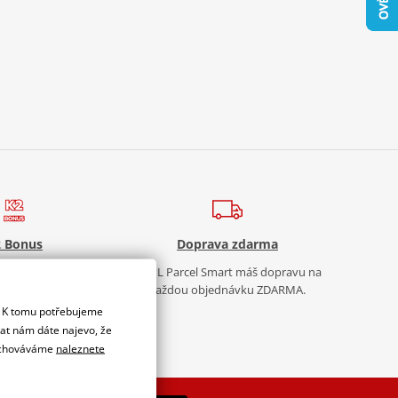
 Bonus
Doprava zdarma
Sleva? Ty volíš, jakou
S PPL Parcel Smart máš dopravu na
nu chceš!
každou objednávku ZDARMA.
. K tomu potřebujeme
dat nám dáte najevo, že
 uchováváme
naleznete