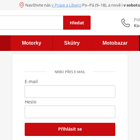
Navštivte nás
v Praze a Liberci
Po–Pá (9–18), a nově i
v sobot
Po
Hledat
Ko
Motorky
Skútry
Motobazar
NEBO PŘES E-MAIL
E-mail
Heslo
Přihlásit se