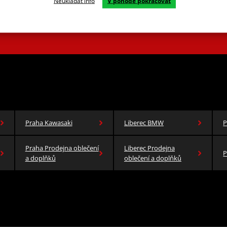
Neukládat info
V pohodě pokračovat
ám a akcím ze světa motorů.
Odběrem novinek souhlasím se zas
Praha Kawasaki
Liberec BMW
P
Praha Prodejna oblečení
Liberec Prodejna
P
a doplňků
oblečení a doplňků