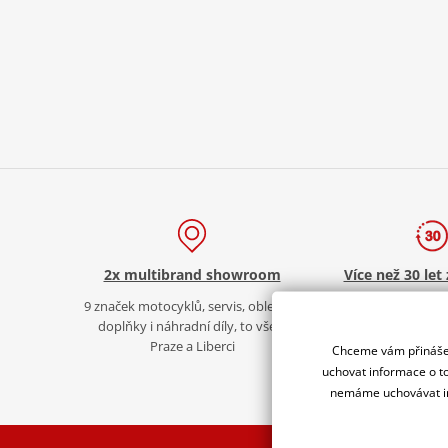
2x multibrand showroom
Více než 30 let
9 značek motocyklů, servis, oblečení,
Za řídítky motorek, v 
doplňky i náhradní díly, to vše v
moto vyb
Praze a Liberci
Chceme vám přinášet
uchovat informace o to
nemáme uchovávat in