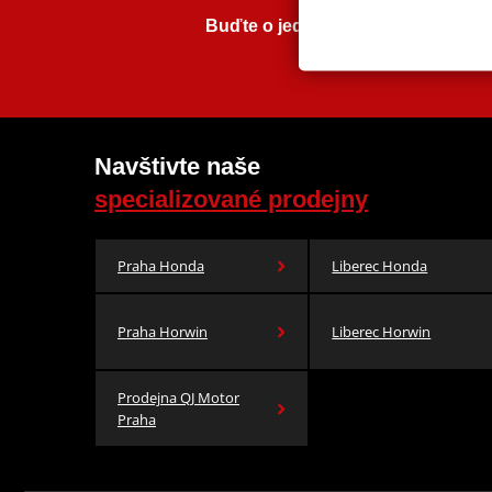
Buďte o jednu stopu blíž k novink
Navštivte naše
specializované prodejny
Praha Honda
Liberec Honda
Praha Horwin
Liberec Horwin
Prodejna QJ Motor
Praha