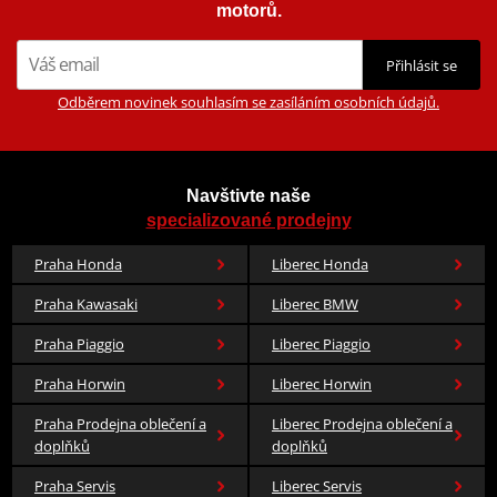
Pixar a nově také DC komiks.
motorů.
Zobrazit všechny produkty
značky HJC
Přihlásit se
Odběrem novinek souhlasím se zasíláním osobních údajů.
Navštivte naše
specializované prodejny
Praha Honda
Liberec Honda
Praha Kawasaki
Liberec BMW
Praha Piaggio
Liberec Piaggio
Praha Horwin
Liberec Horwin
Praha Prodejna oblečení a
Liberec Prodejna oblečení a
doplňků
doplňků
Praha Servis
Liberec Servis