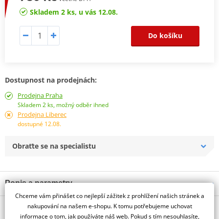
Skladem 2 ks, u vás 12.08.
Do košíku
Dostupnost na prodejnách:
Prodejna Praha
Skladem 2 ks, možný odběr ihned
Prodejna Liberec
dostupné 12.08.
Obraťte se na specialistu
Popis a parametry
Chceme vám přinášet co nejlepší zážitek z prohlížení našich stránek a
Jsme autorizovaný
nakupování na našem e-shopu. K tomu potřebujeme uchovat
O výrobci
dealer značky HJC
informace o tom, jak používáte náš web. Pokud s tím nesouhlasíte,