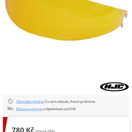
Okamžitá výměna.
Co vám nebude, ihned vyměníme.
Doprava zdarma
u objednávek nad 0 Kč
780 Kč
Včetně DPH