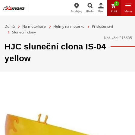
0
Prodejny
Hledat
Účet
Košík
Menu
Hledat
Domů
Na motorkáře
Helmy na motorku
Příslušenství
Sluneční clony
Náš kód:
P16605
HJC sluneční clona IS-04
yellow