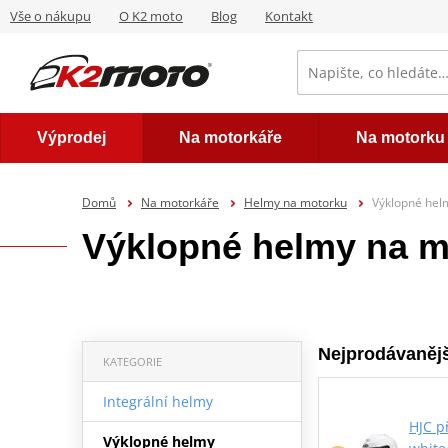
Vše o nákupu
O K2 moto
Blog
Kontakt
Výprodej
Na motorkáře
Na motorku
Domů
Na motorkáře
Helmy na motorku
Výklopné hel
Výklopné helmy na m
Nejprodávanějš
KATEGORIE
Integrální helmy
HJC př
Výklopné helmy