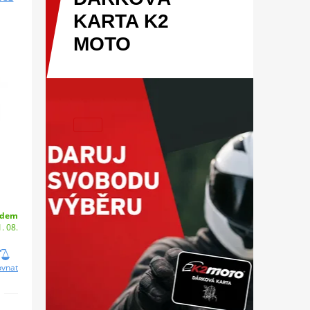
KARTA
K2
MOTO
adem
. 08.
ovnat