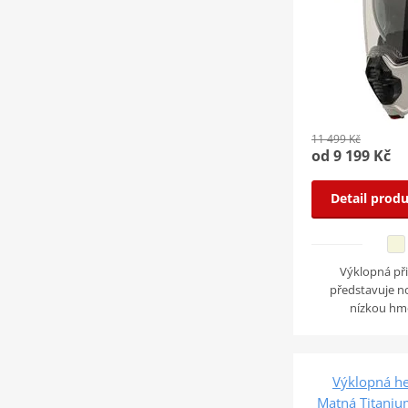
11 499 Kč
od 9 199 Kč
Detail prod
Výklopná při
představuje n
nízkou hm
Výklopná h
Matná Titaniu