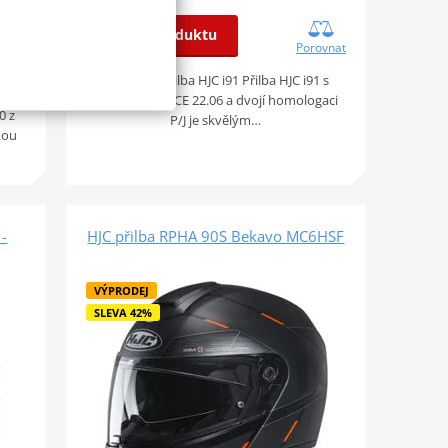
Detail produktu
Porovnat
ovnat
Výklopná přilba HJC i91 Přilba HJC i91 s
homologací ECE 22.06 a dvojí homologaci
0 z
P/J je skvělým…
kou
 -
HJC přilba RPHA 90S Bekavo MC6HSF
VÝPRODEJ
SLEVA 42%