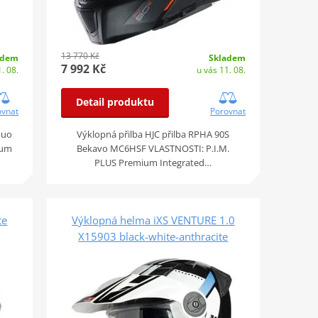
13 770 Kč
Skladem
adem
7 992 Kč
u vás 11. 08.
. 08.
Detail produktu
Porovnat
ovnat
Výklopná přilba HJC přilba RPHA 90S
luo
Bekavo MC6HSF VLASTNOSTI: P.I.M.
ium
PLUS Premium Integrated…
te
Výklopná helma iXS VENTURE 1.0
X15903 black-white-anthracite