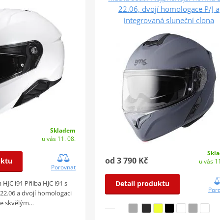
22.06, dvojí homologace P/J a
integrovaná sluneční clona
Skladem
u vás 11. 08.
Skl
od 3 790 Kč
uktu
u vás 11
Porovnat
 HJC i91 Přilba HJC i91 s
Detail produktu
Por
22.06 a dvojí homologaci
 je skvělým…