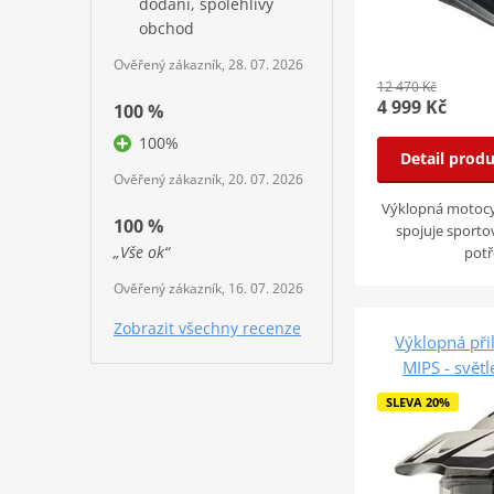
dodání, spolehlivý
obchod
Ověřený zákazník, 28. 07. 2026
12 470 Kč
4 999 Kč
100 %
100%
Detail prod
Ověřený zákazník, 20. 07. 2026
Výklopná motocy
100 %
spojuje sporto
„Vše ok“
pot
Ověřený zákazník, 16. 07. 2026
Zobrazit všechny recenze
Výklopná při
MIPS - svět
SLEVA 20%