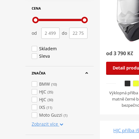
CENA
od
do
Skladem
od 3 790 Kč
Sleva
Detail prod
ZNAČKA
BMW
(10)
HJC
(35)
Výklopná přilba
matně černé ba
HJC
(30)
bezpečno
IXS
(11)
Moto Guzzi
(1)
Zobrazit více
HJC přilba i