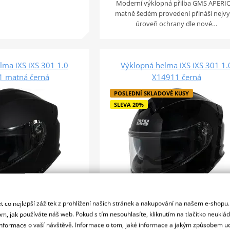
Moderní výklopná přilba GMS APERI
matně šedém provedení přináší nejvy
úroveň ochrany dle nové…
lma iXS iXS 301 1.0
Výklopná helma iXS iXS 301 1.
 matná černá
X14911 černá
POSLEDNÍ SKLADOVÉ KUSY
SLEVA 20%
 co nejlepší zážitek z prohlížení našich stránek a nakupování na našem e-shopu
m, jak používáte náš web. Pokud s tím nesouhlasíte, kliknutím na tlačítko neuklá
4 249 Kč
Skladem
Skl
od 3 399 Kč
u vás 11. 08.
u vás 11
formace o vaší návštěvě. Informace o tom, jaké informace a jakým způsobem