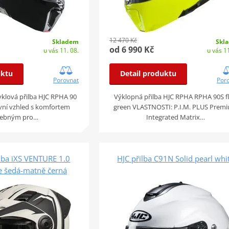
12 470 Kč
Skladem
Skl
od 6 990 Kč
u vás 11. 08.
u vás 11
uktu
Detail produktu
Porovnat
Por
klová přilba HJC RPHA 90
Výklopná přilba HJC RPHA RPHA 90S f
vní vzhled s komfortem
green VLASTNOSTI: P.I.M. PLUS Prem
řebným pro…
Integrated Matrix…
lba iXS VENTURE 1.0
HJC přilba C91N Solid pearl whi
le šedá-matně černá