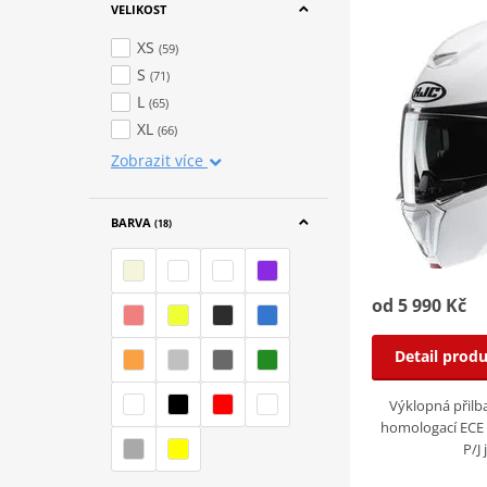
VELIKOST
XS
(59)
S
(71)
L
(65)
XL
(66)
Zobrazit více
BARVA
(18)
od 5 990 Kč
Detail prod
Výklopná přilba
homologací ECE 
P/J