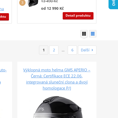
13 490 Kč
od 12 990 Kč
ona
Detail produktu
uktu
1
2
…
6
Další
uto-
Výklopná moto helma GMS APERIO –
Černá: Certifikace ECE 22.06,
a
integrovaná sluneční clona a dvojí
homologace P/J