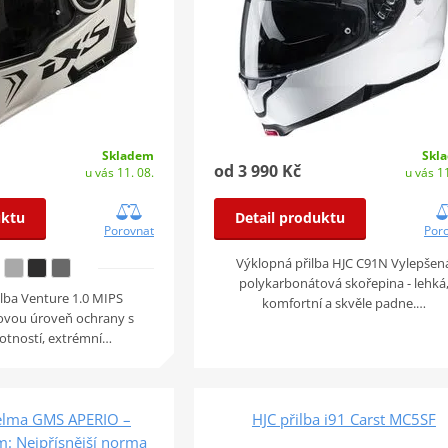
Skl
Skladem
od 3 990 Kč
u vás 11
u vás 11. 08.
Detail produktu
uktu
Por
Porovnat
Výklopná přilba HJC C91N Vylepšen
polykarbonátová skořepina - lehká
lba Venture 1.0 MIPS
komfortní a skvěle padne.…
ovou úroveň ochrany s
otností, extrémní…
elma GMS APERIO –
HJC přilba i91 Carst MC5SF
m: Nejpřísnější norma