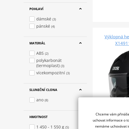
POHLAVÍ
dámské
(3)
pánské
(4)
Výklopná he
X14911
MATERIÁL
ABS
(2)
polykarbonát
(termoplast)
(3)
vícekompozitní
(3)
SLUNEČNÍ CLONA
ano
(8)
Chceme vám přinášet
HMOTNOST
uchovat informace o to
od 4 249 Kč
nemáme uchovávat in
1 450 - 1 550 g
(5)