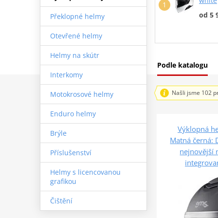
white
od 5 
Překlopné helmy
Otevřené helmy
Helmy na skútr
Podle katalogu
Interkomy
Našli jsme 102 p
Motokrosové helmy
Enduro helmy
Výklopná h
Brýle
Matná černá: 
nejnovější
Příslušenství
integrova
Helmy s licencovanou
grafikou
Čištění