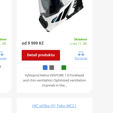
adem
Skladem
od 9 999 Kč
. 08.
u vás 11. 08.
Detail produktu
ovnat
Porovnat
á
,
Výklopná helma VENTURE 1.0 Forehead
and chin ventilation Optimized ventilation
channels in the…
HJC přilba i91 Felio MC21