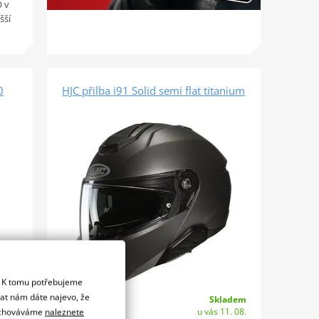
O v
šší
0
HJC přilba i91 Solid semi flat titanium
. K tomu potřebujeme
dat nám dáte najevo, že
Skladem
adem
od 5 990 Kč
u vás 11. 08.
. 08.
 uchováváme
naleznete