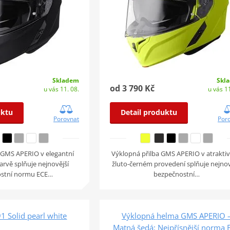
Skladem
Skl
od 3 790 Kč
u vás 11. 08.
u vás 11
uktu
Detail produktu
Porovnat
Por
 GMS APERIO v elegantní
Výklopná přilba GMS APERIO v atrakti
rvě splňuje nejnovější
žluto-černém provedení splňuje nejnov
stní normu ECE…
bezpečnostní…
91 Solid pearl white
Výklopná helma GMS APERIO 
Matná šedá: Nejpřísnější norma 