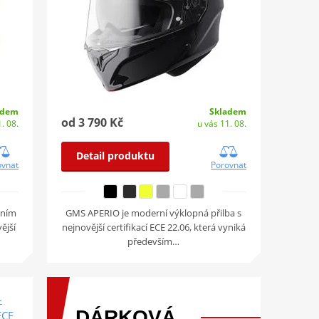
adem
Skladem
od 3 790 Kč
. 08.
u vás 11. 08.
Detail produktu
ovnat
Porovnat
vním
GMS APERIO je moderní výklopná přilba s
ější
nejnovější certifikací ECE 22.06, která vyniká
především…
–
DÁRKOVÁ
ECE