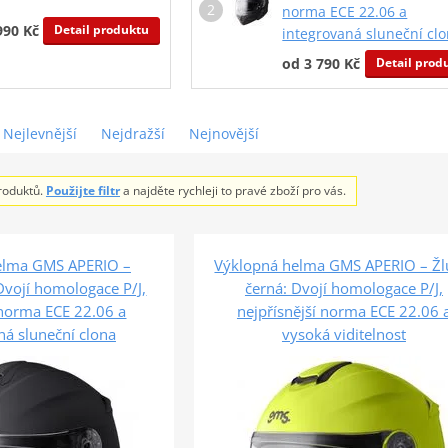
norma ECE 22.06 a
Detail produktu
990 Kč
integrovaná sluneční cl
Detail prod
od 3 790 Kč
Nejlevnější
Nejdražší
Nejnovější
roduktů.
Použijte filtr
a najděte rychleji to pravé zboží pro vás.
elma GMS APERIO –
Výklopná helma GMS APERIO – Žl
Dvojí homologace P/J,
černá: Dvojí homologace P/J,
 norma ECE 22.06 a
nejpřísnější norma ECE 22.06 
ná sluneční clona
vysoká viditelnost