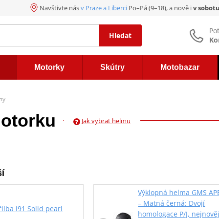
Navštivte nás
v Praze a Liberci
Po–Pá (9–18), a nově i
v sobot
Po
Hledat
Ko
Motorky
Skútry
Motobazar
my
otorku
Jak vybrat helmu
í
Výklopná helma GMS AP
– Matná černá: Dvojí
ilba i91 Solid pearl
homologace P/J, nejnověj