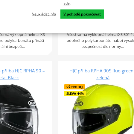
zde
.
uktu
Detail produktu
Neukládat info
V pohodě pokračovat
Porovnat
Por
černá výklopná helma iXS
Všestranná výklopná helma iXS 301 1.
ho polykarbonátu přináší
odolného polykarbonátu nabízí vyso
ální bezpečí…
bezpečnost dle normy…
 přilba HJC RPHA 90 –
HJC přilba RPHA 90S fluo green
tal Black
zelená
VÝPRODEJ
SLEVA 44%