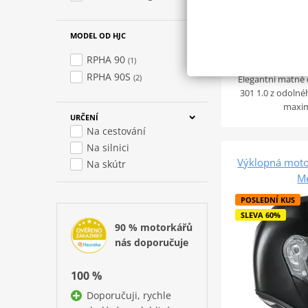
Detail prod
MODEL OD HJC
RPHA 90
(1)
RPHA 90S
(2)
Elegantní matně 
301 1.0 z odolné
maxim
URČENÍ
Na cestování
Na silnici
Výklopná moto
Na skútr
Me
POSLEDNÍ KUS
SLEVA 60%
90 % motorkářů
nás doporučuje
100 %
Doporučuji, rychle