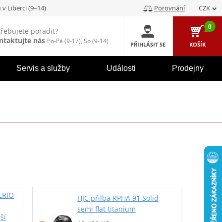
u
v Liberci (9–14)
Porovnání
CZK
0
třebujete poradit?
ntaktujte nás
Po-Pá (9-17), So (9-14)
PŘIHLÁSIT SE
KOŠÍK
Servis a služby
Události
Prodejny
ERIO
HJC přilba RPHA 91 Solid
semi flat titanium
ší