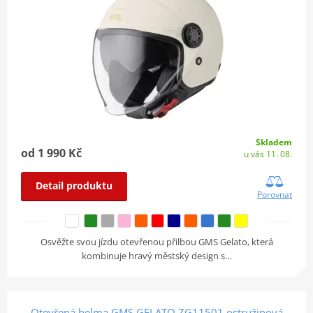
Skladem
od 1 990 Kč
u vás 11. 08.
Detail produktu
Porovnat
Osvěžte svou jízdu otevřenou přilbou GMS Gelato, která
kombinuje hravý městský design s…
Otevřená helma GMS GELATO ZG11501 ostružinová