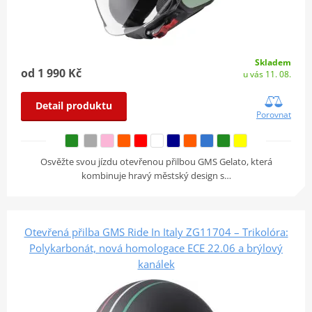
Skladem
od 1 990 Kč
u vás 11. 08.
Detail produktu
Porovnat
Osvěžte svou jízdu otevřenou přilbou GMS Gelato, která
kombinuje hravý městský design s…
Otevřená přilba GMS Ride In Italy ZG11704 – Trikolóra:
Polykarbonát, nová homologace ECE 22.06 a brýlový
kanálek