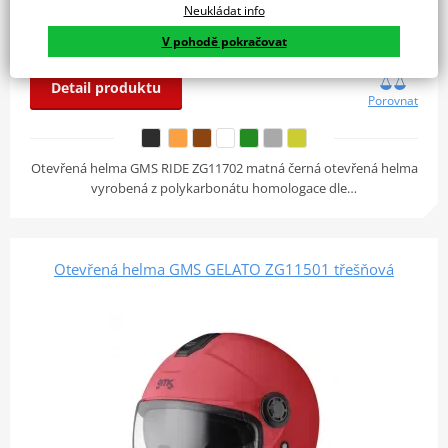
Neukládat info
Skladem
od 2 490 Kč
V pohodě pokračovat
u vás 11. 08.
Detail produktu
Porovnat
Otevřená helma GMS RIDE ZG11702 matná černá otevřená helma
vyrobená z polykarbonátu homologace dle…
Otevřená helma GMS GELATO ZG11501 třešňová