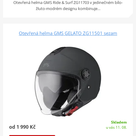
Otevřená helma GMS Ride & Surf ZG11703 v jedinečném bílo-
žluto-modrém designu kombinuje…
Otevřená helma GMS GELATO ZG11501 sezam
Skladem
od 1 990 Kč
u vás 11. 08.