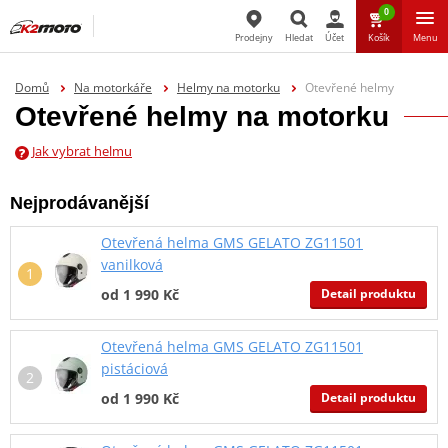
0
Prodejny
Hledat
Účet
Košík
Menu
Hledat
Domů
Na motorkáře
Helmy na motorku
Otevřené helmy
Otevřené helmy na motorku
Jak vybrat helmu
Nejprodávanější
Otevřená helma GMS GELATO ZG11501
vanilková
Detail produktu
od 1 990 Kč
Otevřená helma GMS GELATO ZG11501
pistáciová
Detail produktu
od 1 990 Kč