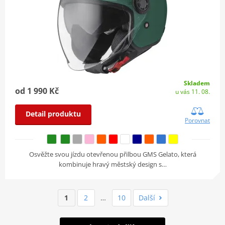
Skladem
od 1 990 Kč
u vás 11. 08.
Detail produktu
Porovnat
Osvěžte svou jízdu otevřenou přilbou GMS Gelato, která
kombinuje hravý městský design s…
1
2
…
10
Další