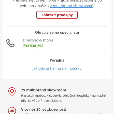
Přes internet to není ono? Přijďte pokecat osobně do
jednoho z našich
2 multibrand showroomů
.
Zobrazit prodejny
Obraťte se na specialistu
z našeho e-shopu
733 538 252
Poradna
Jak vybrat helmu na motorku
2x multibrand showroom
9 značek motocyklů, servis, oblečení, doplňky i náhradní
díly, to vše v Praze a Liberci
Více než 30 let zkušeností