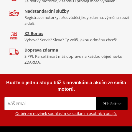
Za řídítky motorek, v servisu i prodeji moto vybavení
Nadstandardní služby
Registrace motorky, předváděcí jízdy zdarma, výměna zboží
a další.
K2 Bonus
Výbava? Servis? Sleva? Ty volíš, jakou odměnu chceš!
Doprava zdarma
S PPL Parcel Smart máš dopravu na každou objednávku
ZDARMA.
Buďte o jednu stopu blíž k novinkám a akcím ze světa
motorů.
Přihlásit se
Odběrem novinek souhlasím se zasíláním osobních údajů.