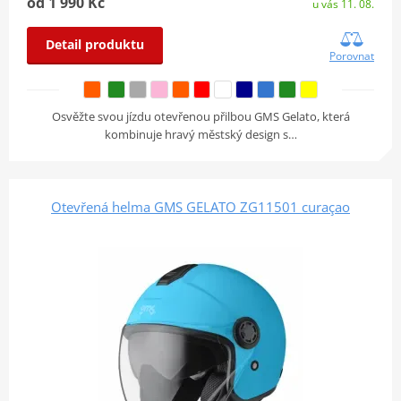
od 1 990 Kč
u vás 11. 08.
Detail produktu
Porovnat
Osvěžte svou jízdu otevřenou přilbou GMS Gelato, která
kombinuje hravý městský design s…
Otevřená helma GMS GELATO ZG11501 curaçao