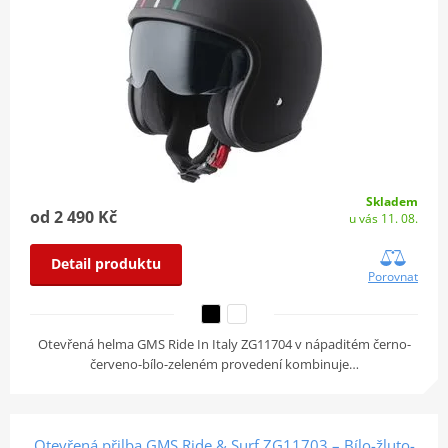
Skladem
od 2 490 Kč
u vás 11. 08.
Detail produktu
Porovnat
Otevřená helma GMS Ride In Italy ZG11704 v nápaditém černo-
červeno-bílo-zeleném provedení kombinuje…
Otevřená přilba GMS Ride & Surf ZG11703 – Bílo-žluto-