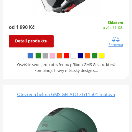
Skladem
od 1 990 Kč
u vás 11. 08.
Detail produktu
Porovnat
Osvěžte svou jízdu otevřenou přilbou GMS Gelato, která
kombinuje hravý městský design s…
Otevřená helma GMS GELATO ZG11501 mátová