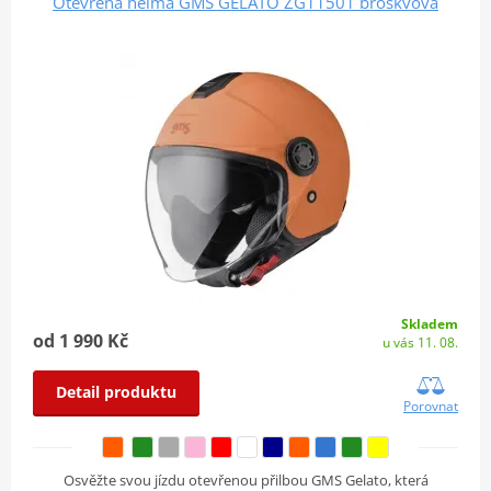
Otevřená helma GMS GELATO ZG11501 broskvová
Skladem
od 1 990 Kč
u vás 11. 08.
Detail produktu
Porovnat
Osvěžte svou jízdu otevřenou přilbou GMS Gelato, která