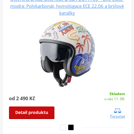
modrá: Polykarbonát, homologace ECE 22.06 a brýlové
kanálky
Skladem
od 2 490 Kč
u vás 11. 08.
Detail produktu
Porovnat