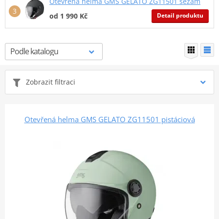
Otevřená helma GMS GELATO ZG11501 sezam
Detail produktu
od 1 990 Kč
Zobrazit filtraci
Otevřená helma GMS GELATO ZG11501 pistáciová