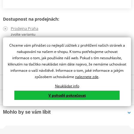
Dostupnost na prodejnách:
Prodejna Praha
zvolte variantu
Prodejna Liberec
Chceme vám přinášet co nejlepší zážitek z prohlížení našich stránek a
zvolte variantu
nakupování na našem e-shopu. K tomu potřebujeme uchovat
informace o tom, jak používáte náš web. Pokud s tím nesouhlasíte,
Obraťte se na specialistu
kliknutím na tlačítko neukládat nám dáte najevo, že nemáme uchovávat
informace o vaší návštěvě. Informace o tom, jaké informace a jakým
způsobem uchováváme
naleznete zde
.
Popis a parametry
Neukládat info
Jsme autorizovaný
V pohodě pokračovat
O výrobci
dealer značky gms
GMS Gelato: Osvěžující italský styl, který si vychutnáte v 12
Mohlo by se vám líbit
„příchutích“
Proč se spokojit s nudou, když můžete svou jízdu osladit? GMS
Tradiční německá rodinná firma, kterou možná znáte pod značkou
Letní meshová bunda pro
Letní moto rukavice GMS
Gelato není jen helma – je to vyjádření vaší nálady a stylu.
Germas byla odkoupena švýcarskou firmou Hostettler, která
motorkáře GMS FiftySix.7 –
Solis ZG40717 – Černé: