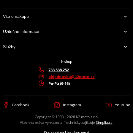
spolehlivým šroubovacím mechanismem.
✅
Hygiena na prvním místě:
Celý vnitřek je antiseptický,
Vše o nákupu
vyjímatelný a pratelný. Vaše helma tak bude vždy vonět čistotou.
✅
Bleskové zapínání:
Mikrometrická ráčna (Microlock)
Užitečné informace
umožňuje helmu zapnout i rozepnout jednou rukou, klidně i v
rukavicích.
Služby
✅
Perfektní fit:
Jedna velikost vnější skořepiny v kombinaci se 3
velikostmi vnitřní výplně zajistí, že helma nebude na hlavě
Eshop
vypadat jako „hříbek“ a skvěle padne.
733 538 252
objednavka@k2moto.cz
Která „příchuť“ bude ta vaše? Vyberte si jednu z 12 variant
Po-Pá (9-16)
GMS Gelato a užijte si léto v sedle s maximálním stylem a
bezpečím!
Facebook
Instagram
Youtube
Copyright © 1993 - 2026 K2 moto s.r.o.
Všechna práva vyhrazena. Technicky zajišťuje
Simplia.cz
.
Přepnout na klasickou verzi