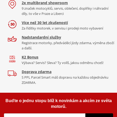
2x multibrand showroom
značku přejmenovala na GMS a zařadila do svého portfolia
Krémově Bílá
Perforovaná kůže a textil
9 značek motocyklů, servis, oblečení, doplňky i náhradní
oblečení. Není bez zajímavosti, že syn zakladatelů firmy Germas ve
pro maximální airflow
🍦 Menu, kterému neodoláte: Vyberte si svou
díly, to vše v Praze a Liberci
firmě stále pracuje jako product manager a stará se o rozvoj a
příchuť!
produktové řady.
Více informací o značce
Více než 30 let zkušeností
Za řídítky motorek, v servisu i prodeji moto vybavení
Zapomeňte na fádní výběr. Helma
GMS Gelato
přichází na trh
Zobrazit všechny produkty
značky gms
s unikátním konceptem
12 barevných variant
, které jsme pro
Nadstandardní služby
vás namíchali jako tu nejlepší italskou zmrzlinu.
Registrace motorky, předváděcí jízdy zdarma, výměna zboží
a další.
Máte dnes chuť na elegantní
Vanilku
, dravou
Pistácii
, nebo
snad sytou
Amarennu
? Ať už ladíte helmu ke skútru, barvě
K2 Bonus
bundy, nebo prostě chcete v ulicích zářit, z našeho
Výbava? Servis? Sleva? Ty volíš, jakou odměnu chceš!
„zmrzlinového lístku“ si vybere každý. Každý kousek je
2 490 Kč
1 190 Kč
Doprava zdarma
designovým skvostem, který přitáhne pohledy kolemjdoucích.
Skladem
Skladem
S PPL Parcel Smart máš dopravu na každou objednávku
ZDARMA.
Bezpečí, které nekřupe – Nejmodernější ochrana ECE
Buďte o jednu stopu blíž k novinkám a akcím ze světa
22.06
motorů.
Nenechte se zmást hravým názvem. Uvnitř je GMS Gelato tvrdý