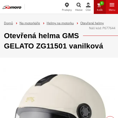
0
Prodejny
Hledat
Účet
Košík
Menu
Hledat
Domů
Na motorkáře
Helmy na motorku
Otevřené helmy
Náš kód:
P677644
Otevřená helma GMS
GELATO ZG11501 vanilková