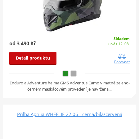
Skladem
od 3 490 Kč
u vás 12. 08.
Detail produktu
Porovnat
Enduro a Adventure helma GMS Adventus Camo v matně zeleno-
černém maskáčovém provedení je navržena…
Přilba Aprilia WHEELIE 22.06 - černá/bílá/červená