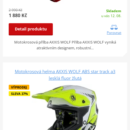
2 990 Kč
Skladem
1 880 Kč
u vás 12. 08.
Detail produktu
Porovnat
Motokrosová přílba AXXIS WOLF Přilba AXXIS WOLF vyniká
atraktivním designem, robustní…
Motokrosová helma AXXIS WOLF ABS star track a3
lesklá fluor žlutá
VÝPRODEJ
SLEVA 37%