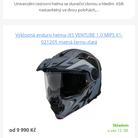
Univerzální cestovní helma se sluneční clonou a hledím. Kšilt
nastavitelný ve dvou polohách,…
Výklopná enduro helma iXS VENTURE 1.0 MIPS X1-
021205 matná černo-zlatá
Skladem
od 9 990 Kč
u vás 12. 08.