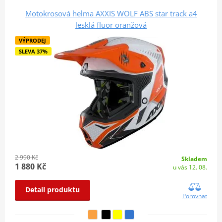
Motokrosová helma AXXIS WOLF ABS star track a4
lesklá fluor oranžová
VÝPRODEJ
SLEVA 37%
2 990 Kč
Skladem
1 880 Kč
u vás 12. 08.
Detail produktu
Porovnat