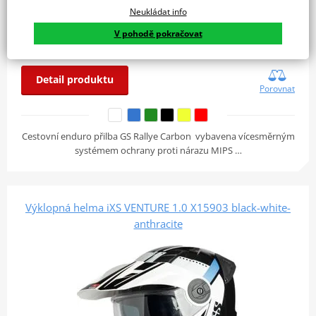
Neukládat info
V pohodě pokračovat
Skladem
19 620 Kč
u vás 12. 08.
Detail produktu
Porovnat
Cestovní enduro přilba GS Rallye Carbon vybavena vícesměrným
systémem ochrany proti nárazu MIPS …
Výklopná helma iXS VENTURE 1.0 X15903 black-white-
anthracite