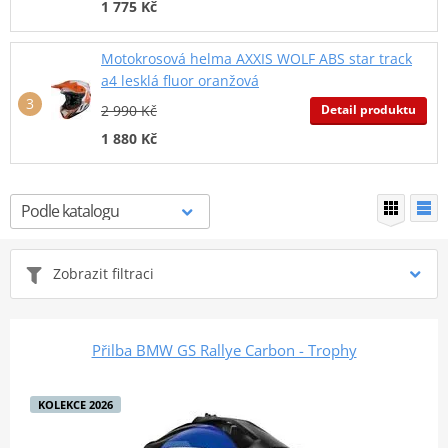
1 775 Kč
Motokrosová helma AXXIS WOLF ABS star track
a4 lesklá fluor oranžová
Detail produktu
2 990 Kč
1 880 Kč
Zobrazit filtraci
Přilba BMW GS Rallye Carbon - Trophy
KOLEKCE 2026