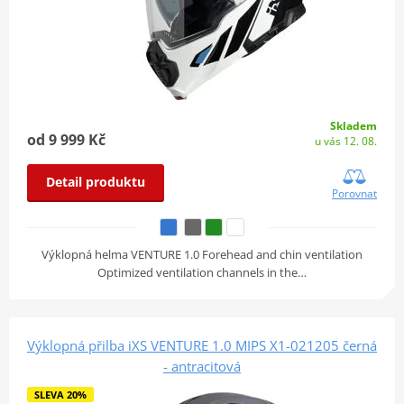
Skladem
od 9 999 Kč
u vás 12. 08.
Detail produktu
Porovnat
Výklopná helma VENTURE 1.0 Forehead and chin ventilation
Optimized ventilation channels in the…
Výklopná přilba iXS VENTURE 1.0 MIPS X1-021205 černá
- antracitová
SLEVA 20%