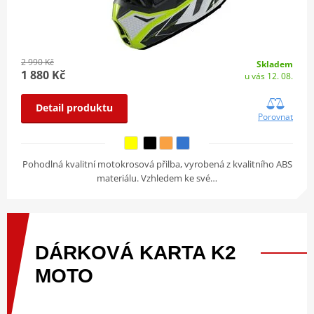
2 990 Kč
Skladem
1 880 Kč
u vás 12. 08.
Detail produktu
Porovnat
Pohodlná kvalitní motokrosová přilba, vyrobená z kvalitního ABS
materiálu. Vzhledem ke své…
DÁRKOVÁ
KARTA
K2
MOTO