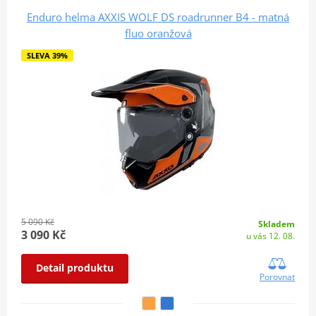
Enduro helma AXXIS WOLF DS roadrunner B4 - matná
fluo oranžová
SLEVA 39%
5 090 Kč
Skladem
3 090 Kč
u vás 12. 08.
Detail produktu
Porovnat