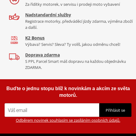
Za řídítky motorek, v servisu i prodeji moto vybavení
Nadstandardní služby
Registrace motorky, předváděcí jízdy zdarma, výměna zboží
a další.
K2 Bonus
Výbava? Servis? Sleva? Ty volíš, jakou odměnu chceš!
Doprava zdarma
S PPL Parcel Smart máš dopravu na každou objednávku
ZDARMA.
Buďte o jednu stopu blíž k novinkám a akcím ze světa
motorů.
Přihlásit se
Odběrem novinek souhlasím se zasíláním osobních údajů.