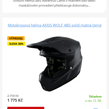
Enduro helma GMS Adventus Camo v matném bílo-šedo-
maskáčovém provedení představuje dokonalou…
Motokrosová helma AXXIS WOLF ABS solid matná černá
VÝPRODEJ
SLEVA 36%
2 790 Kč
Skladem
1 775 Kč
u vás 12. 08.