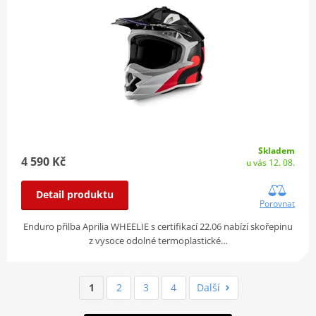
Skladem
4 590 Kč
u vás 12. 08.
Detail produktu
Porovnat
Enduro přilba Aprilia WHEELIE s certifikací 22.06 nabízí skořepinu
z vysoce odolné termoplastické…
1
2
3
4
Další