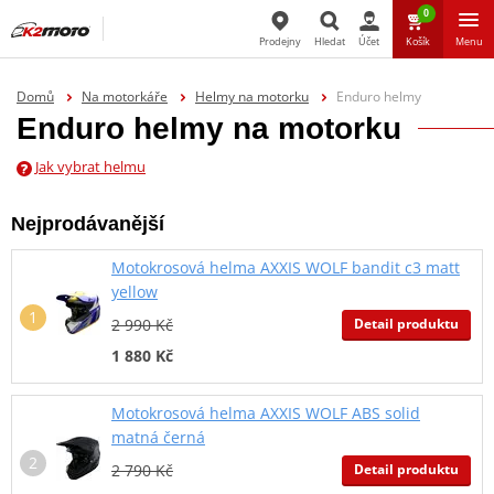
0
Prodejny
Hledat
Účet
Košík
Menu
Hledat
Domů
Na motorkáře
Helmy na motorku
Enduro helmy
Enduro helmy na motorku
Jak vybrat helmu
Nejprodávanější
Motokrosová helma AXXIS WOLF bandit c3 matt
yellow
Detail produktu
2 990 Kč
1 880 Kč
Motokrosová helma AXXIS WOLF ABS solid
matná černá
Detail produktu
2 790 Kč