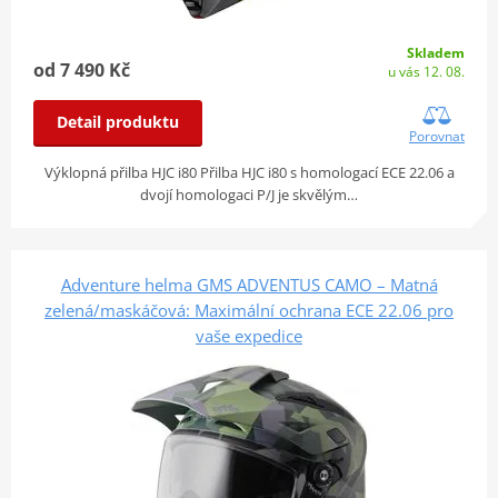
Skladem
od 7 490 Kč
u vás 12. 08.
Detail produktu
Porovnat
Výklopná přilba HJC i80 Přilba HJC i80 s homologací ECE 22.06 a
dvojí homologaci P/J je skvělým…
Adventure helma GMS ADVENTUS CAMO – Matná
zelená/maskáčová: Maximální ochrana ECE 22.06 pro
vaše expedice