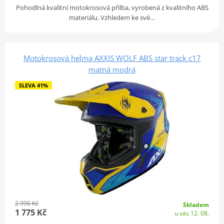
Pohodlná kvalitní motokrosová přilba, vyrobená z kvalitního ABS
materiálu. Vzhledem ke své…
Motokrosová helma AXXIS WOLF ABS star track c17
matná modrá
SLEVA 41%
2 990 Kč
Skladem
1 775 Kč
u vás 12. 08.