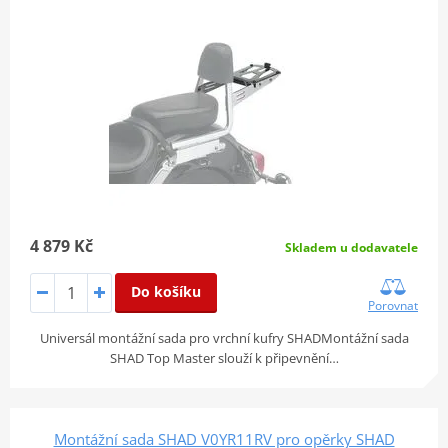
4 879 Kč
Skladem u dodavatele
Do košíku
Porovnat
Universál montážní sada pro vrchní kufry SHADMontážní sada
SHAD Top Master slouží k připevnění…
Montážní sada SHAD V0YR11RV pro opěrky SHAD