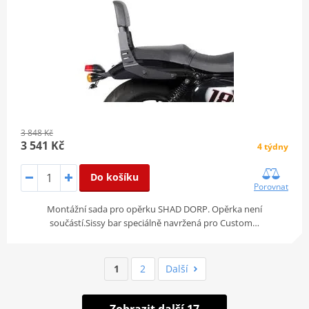
3 848 Kč
3 541 Kč
4 týdny
Do košíku
Porovnat
Montážní sada pro opěrku SHAD DORP. Opěrka není
součástí.Sissy bar speciálně navržená pro Custom…
1
2
Další