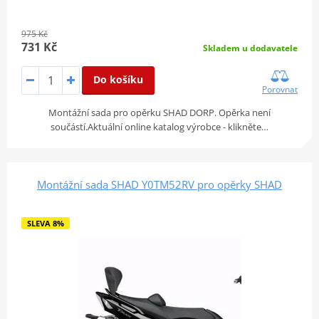
975 Kč
731 Kč
Skladem u dodavatele
Do košíku
Porovnat
Montážní sada pro opěrku SHAD DORP. Opěrka není
součástí.Aktuální online katalog výrobce - klikněte…
Montážní sada SHAD Y0TM52RV pro opěrky SHAD
SLEVA 8%