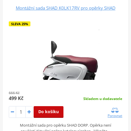
Montážní sada SHAD K0LK17RV pro opěrky SHAD
SLEVA 25%
666 Kč
499 Kč
Skladem u dodavatele
Do košíku
Porovnat
Montážní sada pro opěrku SHAD DORP. Opěrka není
součástí.Aktuální online katalog výrobce - klikněte…