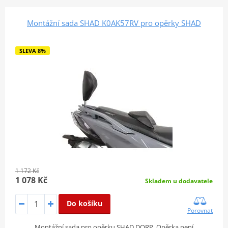
Montážní sada SHAD K0AK57RV pro opěrky SHAD
SLEVA 8%
1 172 Kč
1 078 Kč
Skladem u dodavatele
Do košíku
Porovnat
Montážní sada pro opěrku SHAD DORP. Opěrka není