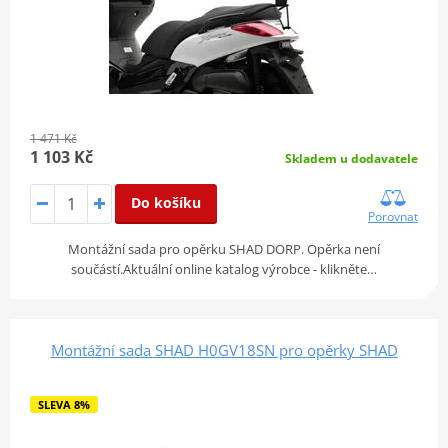
1 471 Kč
1 103 Kč
Skladem u dodavatele
Do košíku
Porovnat
Montážní sada pro opěrku SHAD DORP. Opěrka není
součástí.Aktuální online katalog výrobce - klikněte…
Montážní sada SHAD H0GV18SN pro opěrky SHAD
SLEVA 8%