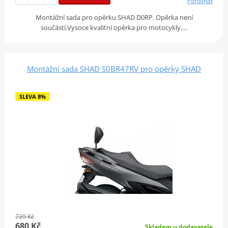
Porovnat
Montážní sada pro opěrku SHAD D0RP. Opěrka není
součástí.Vysoce kvalitní opěrka pro motocykly,…
Montážní sada SHAD S0BR47RV pro opěrky SHAD
SLEVA 8%
739 Kč
680 Kč
Skladem u dodavatele