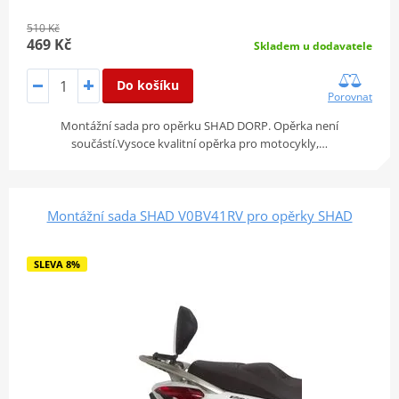
510 Kč
469 Kč
Skladem u dodavatele
Do košíku
Porovnat
Montážní sada pro opěrku SHAD DORP. Opěrka není
součástí.Vysoce kvalitní opěrka pro motocykly,…
Montážní sada SHAD V0BV41RV pro opěrky SHAD
SLEVA 8%