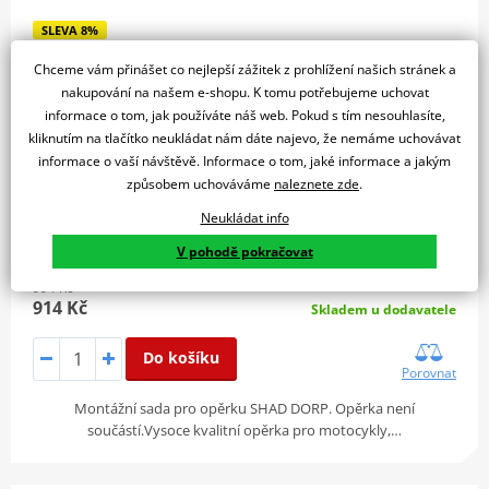
SLEVA 8%
Chceme vám přinášet co nejlepší zážitek z prohlížení našich stránek a
nakupování na našem e-shopu. K tomu potřebujeme uchovat
informace o tom, jak používáte náš web. Pokud s tím nesouhlasíte,
kliknutím na tlačítko neukládat nám dáte najevo, že nemáme uchovávat
informace o vaší návštěvě. Informace o tom, jaké informace a jakým
způsobem uchováváme
naleznete zde
.
Neukládat info
V pohodě pokračovat
994 Kč
914 Kč
Skladem u dodavatele
Do košíku
Porovnat
Montážní sada pro opěrku SHAD DORP. Opěrka není
součástí.Vysoce kvalitní opěrka pro motocykly,…