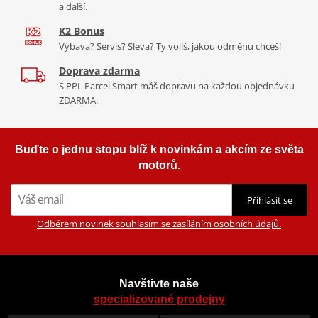
a další.
K2 Bonus
Výbava? Servis? Sleva? Ty volíš, jakou odměnu chceš!
Doprava zdarma
S PPL Parcel Smart máš dopravu na každou objednávku
ZDARMA.
Buďte o jednu stopu blíž k novinkám a akcím ze světa
motorů.
Přihlásit se
Odběrem novinek souhlasím se zasíláním osobních údajů.
Navštivte naše
specializované prodejny