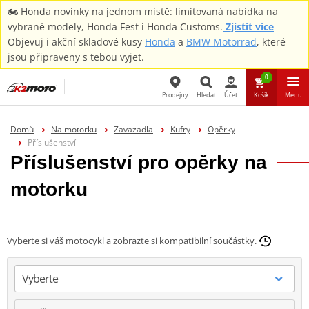
🏍️ Honda novinky na jednom místě: limitovaná nabídka na
vybrané modely, Honda Fest i Honda Customs.
Zjistit více
Objevuj i akční skladové kusy
Honda
a
BMW Motorrad
, které
jsou připraveny s tebou vyjet.
0
Prodejny
Hledat
Účet
Košík
Menu
Hledat
Domů
Na motorku
Zavazadla
Kufry
Opěrky
Příslušenství
Příslušenství pro opěrky na
motorku
Vyberte si váš motocykl a zobrazte si kompatibilní součástky.