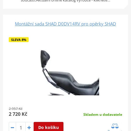
Montážní sada SHAD D0DV14RV pro opěrky SHAD
SLEVA 8%
2 957 Kč
2 720 Kč
Skladem u dodavatele
Do košíku