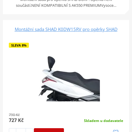
součástí.NENÍ KOMPATIBILNÍ S AK550 PREMIUMVysoce…
Montážní sada SHAD K0DW15RV pro opěrky SHAD
SLEVA 8%
790 Kč
727 Kč
Skladem u dodavatele