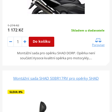
1 274 Kč
1 172 Kč
Skladem u dodavatele
Do košíku
Porovnat
Montážní sada pro opěrku SHAD DORP. Opěrka není
součástí.Vysoce kvalitní opěrka pro motocykly,…
Montážní sada SHAD S0BR17RV pro opěrky SHAD
SLEVA 8%