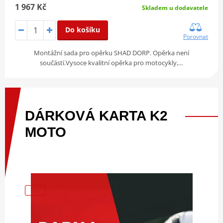
1 967 Kč
Skladem u dodavatele
Do košíku
Porovnat
Montážní sada pro opěrku SHAD DORP. Opěrka není
součástí.Vysoce kvalitní opěrka pro motocykly,…
DÁRKOVÁ
KARTA
K2
MOTO