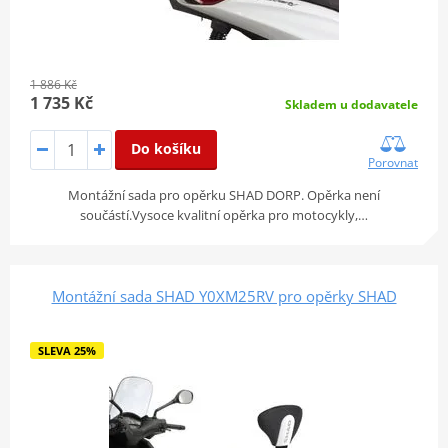
1 886 Kč
1 735 Kč
Skladem u dodavatele
Do košíku
Porovnat
Montážní sada pro opěrku SHAD DORP. Opěrka není
součástí.Vysoce kvalitní opěrka pro motocykly,…
Montážní sada SHAD Y0XM25RV pro opěrky SHAD
SLEVA 25%