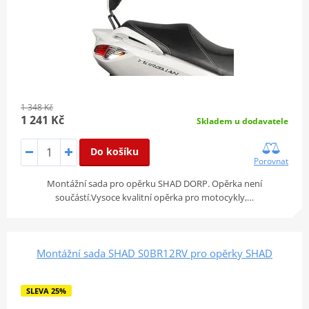
1 348 Kč
1 241 Kč
Skladem u dodavatele
Do košíku
Porovnat
Montážní sada pro opěrku SHAD DORP. Opěrka není
součástí.Vysoce kvalitní opěrka pro motocykly,…
Montážní sada SHAD S0BR12RV pro opěrky SHAD
SLEVA 25%