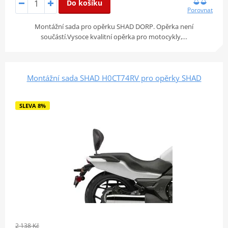
Do košíku
Porovnat
Montážní sada pro opěrku SHAD DORP. Opěrka není
součástí.Vysoce kvalitní opěrka pro motocykly,…
Montážní sada SHAD H0CT74RV pro opěrky SHAD
SLEVA 8%
2 138 Kč