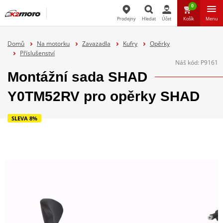
0
Prodejny
Hledat
Účet
Košík
Menu
Hledat
Domů
Na motorku
Zavazadla
Kufry
Opěrky
Příslušenství
Náš kód:
P9161
Montážní sada SHAD
Y0TM52RV pro opěrky SHAD
SLEVA 8%