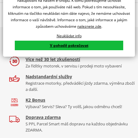
nakupování na našem e-shopu. K tomu potřebujeme uchovat
informace o tom, jak používáte náš web. Pokud s tím nesouhlasíte,
Popis a parametry
kliknutím na tlačítko neukládat nám dáte najevo, že nemáme uchovávat
informace o vaší návštěvě. Informace o tom, jaké informace a jakým
Jsme autorizovaný
dealer značky SHAD
způsobem uchováváme
naleznete zde
.
2x multibrand showroom
Neukládat info
Montážní sada pro opěrku SHAD DORP. Opěrka není součástí.
9 značek motocyklů, servis, oblečení, doplňky i náhradní
Vysoce kvalitní opěrka
pro motocykly, která zvyšuje pohodlí
V pohodě pokračovat
díly, to vše v Praze a Liberci
spolujezdce a zpříjemňuje cestu. Společnost SHAD nabízí širokou
škálu modelů s čalouněnou úpravou. Každý model je
Více než 30 let zkušeností
přizpůsobený danému modelů motorky.
Za řídítky motorek, v servisu i prodeji moto vybavení
UPOZORNĚNÍ: Pro doplnění sady je zapotřebí dokoupit opěrku.
Nadstandardní služby
Registrace motorky, předváděcí jízdy zdarma, výměna zboží
Mounting sheet - montážní list
a další.
PDF
K2 Bonus
Výbava? Servis? Sleva? Ty volíš, jakou odměnu chceš!
Doprava zdarma
S PPL Parcel Smart máš dopravu na každou objednávku
ZDARMA.