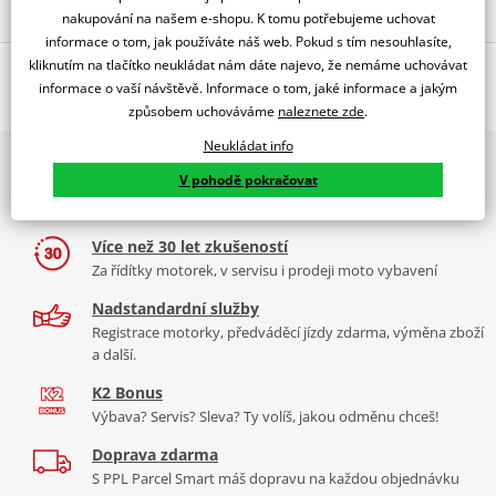
nakupování na našem e-shopu. K tomu potřebujeme uchovat
informace o tom, jak používáte náš web. Pokud s tím nesouhlasíte,
kliknutím na tlačítko neukládat nám dáte najevo, že nemáme uchovávat
Popis a parametry
informace o vaší návštěvě. Informace o tom, jaké informace a jakým
Jsme autorizovaný
způsobem uchováváme
naleznete zde
.
dealer značky SHAD
Neukládat info
2x multibrand showroom
Montážní sada pro opěrku SHAD DORP. Opěrka není součástí.NENÍ
V pohodě pokračovat
9 značek motocyklů, servis, oblečení, doplňky i náhradní
KOMPATIBILNÍ S AK550 PREMIUM
díly, to vše v Praze a Liberci
Vysoce kvalitní opěrka
pro motocykly, která zvyšuje pohodlí
spolujezdce a zpříjemňuje cestu. Společnost SHAD nabízí širokou
Více než 30 let zkušeností
škálu modelů s čalouněnou úpravou. Každý model je
Za řídítky motorek, v servisu i prodeji moto vybavení
přizpůsobený danému modelů motorky.
Nadstandardní služby
Registrace motorky, předváděcí jízdy zdarma, výměna zboží
a další.
UPOZORNĚNÍ: Pro doplnění sady je zapotřebí dokoupit opěrku.
K2 Bonus
Výbava? Servis? Sleva? Ty volíš, jakou odměnu chceš!
Není kompatibilní s AK550 Premium.
Doprava zdarma
Mounting sheet - montážní list
PDF
S PPL Parcel Smart máš dopravu na každou objednávku