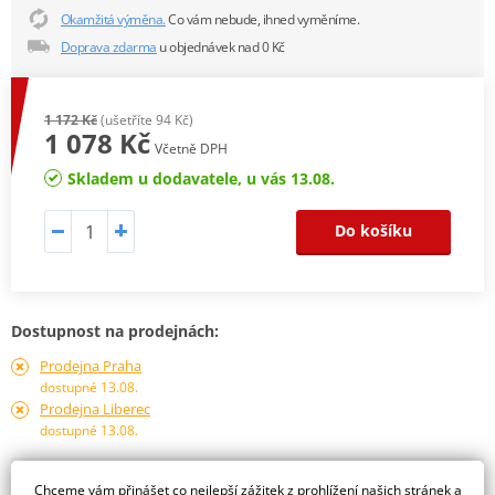
Okamžitá výměna.
Co vám nebude, ihned vyměníme.
Doprava zdarma
u objednávek nad 0 Kč
1 172 Kč
(ušetříte 94 Kč)
1 078 Kč
Včetně DPH
Skladem u dodavatele, u vás 13.08.
Do košíku
Dostupnost na prodejnách:
Prodejna Praha
dostupné 13.08.
Prodejna Liberec
dostupné 13.08.
Obraťte se na specialistu
Chceme vám přinášet co nejlepší zážitek z prohlížení našich stránek a