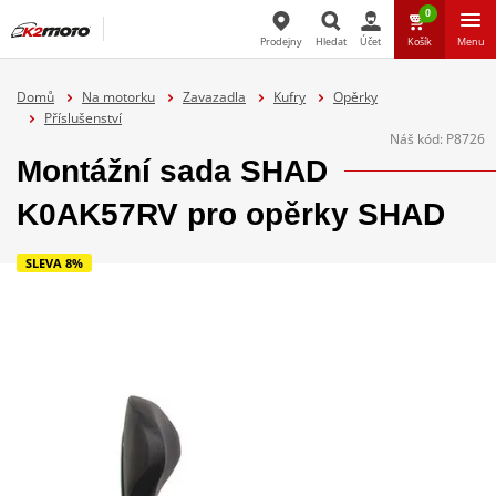
0
Prodejny
Hledat
Účet
Košík
Menu
Hledat
Domů
Na motorku
Zavazadla
Kufry
Opěrky
Příslušenství
Náš kód:
P8726
Montážní sada SHAD
K0AK57RV pro opěrky SHAD
SLEVA 8%