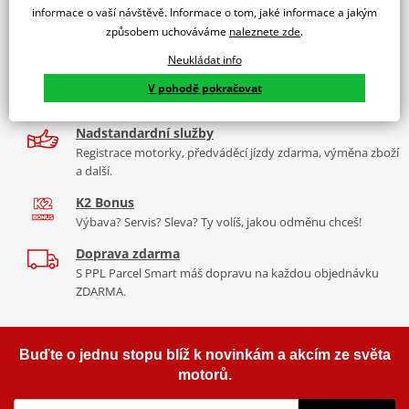
2x multibrand showroom
informace o vaší návštěvě. Informace o tom, jaké informace a jakým
Montážní sada pro opěrku SHAD DORP. Opěrka není součástí.
způsobem uchováváme
naleznete zde
.
9 značek motocyklů, servis, oblečení, doplňky i náhradní
Aktuální online katalog výrobce
-
klikněte zde
díly, to vše v Praze a Liberci
Neukládat info
Více než 30 let zkušeností
V pohodě pokračovat
Za řídítky motorek, v servisu i prodeji moto vybavení
Nadstandardní služby
Registrace motorky, předváděcí jízdy zdarma, výměna zboží
a další.
K2 Bonus
Výbava? Servis? Sleva? Ty volíš, jakou odměnu chceš!
Doprava zdarma
S PPL Parcel Smart máš dopravu na každou objednávku
ZDARMA.
Buďte o jednu stopu blíž k novinkám a akcím ze světa
motorů.