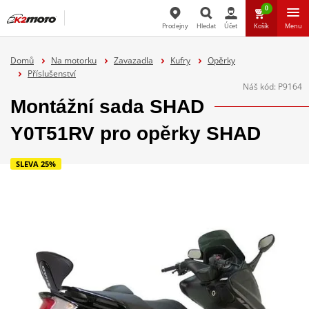
0
Prodejny
Hledat
Účet
Košík
Menu
Hledat
Domů
Na motorku
Zavazadla
Kufry
Opěrky
Příslušenství
Náš kód:
P9164
Montážní sada SHAD
Y0T51RV pro opěrky SHAD
SLEVA 25%