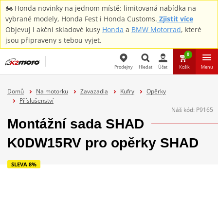
🏍️ Honda novinky na jednom místě: limitovaná nabídka na
vybrané modely, Honda Fest i Honda Customs.
Zjistit více
Objevuj i akční skladové kusy
Honda
a
BMW Motorrad
, které
jsou připraveny s tebou vyjet.
0
Prodejny
Hledat
Účet
Košík
Menu
Hledat
Domů
Na motorku
Zavazadla
Kufry
Opěrky
Příslušenství
Náš kód:
P9165
Montážní sada SHAD
K0DW15RV pro opěrky SHAD
SLEVA 8%