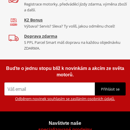
Registrace motorky, předváděcí jízdy zdarma, výměna zboží
Mounting sheet - montážní list
a další.
PDF
K2 Bonus
Výbava? Servis? Sleva? Ty volíš, jakou odměnu chceš!
Doprava zdarma
S PPL Parcel Smart máš dopravu na každou objednávku
ZDARMA.
Buďte o jednu stopu blíž k novinkám a akcím ze světa
motorů.
Přihlásit se
Odběrem novinek souhlasím se zasíláním osobních údajů.
Navštivte naše
specializované prodejny