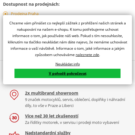
Dostupnost na prodejnách:
Prodejna Praha
dostupné 18.08.
Chceme vám přinášet co nejlepší zážitek z prohlížení našich stránek a
Prodejna Liberec
nakupování na našem e-shopu. K tomu potřebujeme uchovat
dostupné 18.08.
informace o tom, jak používáte náš web. Pokud s tím nesouhlasíte,
kliknutím na tlačítko neukládat nám dáte najevo, že nemáme uchovávat
Obraťte se na specialistu
informace o vaší návštěvě. Informace o tom, jaké informace a jakým
způsobem uchováváme
naleznete zde
.
Neukládat info
Popis a parametry
V pohodě pokračovat
Jsme autorizovaný
dealer značky SHAD
2x multibrand showroom
Montážní sada pro opěrku SHAD DORP. Opěrka není součástí.
9 značek motocyklů, servis, oblečení, doplňky i náhradní
Vysoce kvalitní opěrka
pro motocykly, která zvyšuje pohodlí
díly, to vše v Praze a Liberci
spolujezdce a zpříjemňuje cestu. Společnost SHAD nabízí širokou
škálu modelů s čalouněnou úpravou. Každý model je
Více než 30 let zkušeností
přizpůsobený danému modelů motorky.
Za řídítky motorek, v servisu i prodeji moto vybavení
UPOZORNĚNÍ: Pro doplnění sady je zapotřebí dokoupit opěrku.
Nadstandardní služby