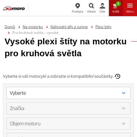
0
Prodejny
Hledat
Účet
Košík
Menu
Hledat
Domů
Na motorku
Náhradní díly a tuning
Plexi štíty
Pro kruhová světla - vysoké
Vysoké plexi štíty na motorku
pro kruhová světla
Vyberte si váš motocykl a zobrazte si kompatibilní součástky.