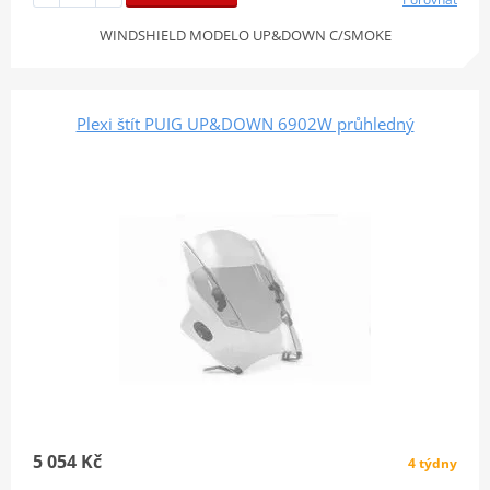
WINDSHIELD MODELO UP&DOWN C/SMOKE
Plexi štít PUIG UP&DOWN 6902W průhledný
5 054 Kč
4 týdny