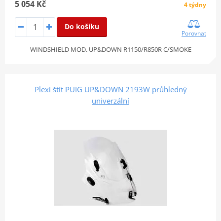
5 054 Kč
4 týdny
Do košíku
Porovnat
WINDSHIELD MOD. UP&DOWN R1150/R850R C/SMOKE
Plexi štít PUIG UP&DOWN 2193W průhledný
univerzální