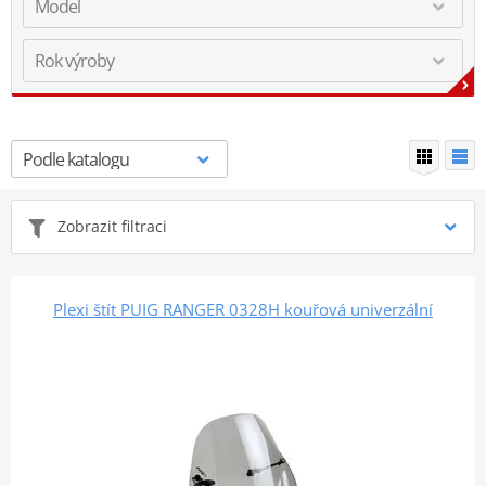
Zobrazit filtraci
Plexi štít PUIG RANGER 0328H kouřová univerzální