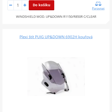
Do košíku
Porovnat
WINDSHIELD MOD. UP&DOWN R1150/R850R C/CLEAR
Plexi štít PUIG UP&DOWN 6902H kouřová