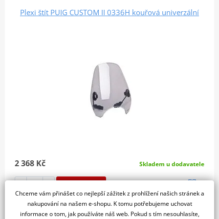
Plexi štít PUIG CUSTOM II 0336H kouřová univerzální
2 368 Kč
Skladem u dodavatele
Do košíku
Porovnat
Chceme vám přinášet co nejlepší zážitek z prohlížení našich stránek a
nakupování na našem e-shopu. K tomu potřebujeme uchovat
WINDSHIELD CUSTOM II C/SMOKEUpozornění: Údržbu a čištění
informace o tom, jak používáte náš web. Pokud s tím nesouhlasíte,
je nutné provádět pouze vodou, nikoliv…