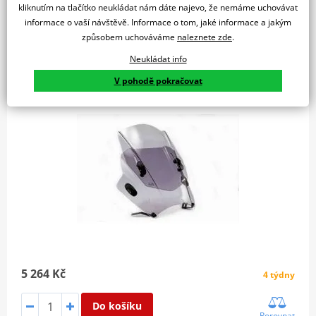
kliknutím na tlačítko neukládat nám dáte najevo, že nemáme uchovávat
informace o vaší návštěvě. Informace o tom, jaké informace a jakým
způsobem uchováváme
naleznete zde
.
Plexi štít PUIG UP&DOWN 2193H kouřová univerzální
Neukládat info
V pohodě pokračovat
5 264 Kč
4 týdny
Do košíku
Porovnat