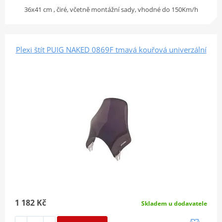
36x41 cm , čiré, včetně montážní sady, vhodné do 150Km/h
Plexi štít PUIG NAKED 0869F tmavá kouřová univerzální
1 182 Kč
Skladem u dodavatele