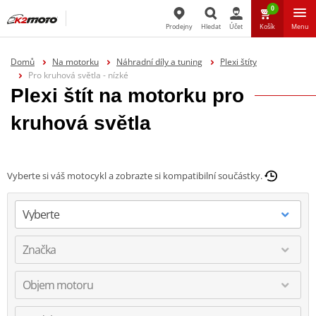
0
Prodejny
Hledat
Účet
Košík
Menu
Hledat
Domů
Na motorku
Náhradní díly a tuning
Plexi štíty
Pro kruhová světla - nízké
Plexi štít na motorku pro
kruhová světla
Vyberte si váš motocykl a zobrazte si kompatibilní součástky.