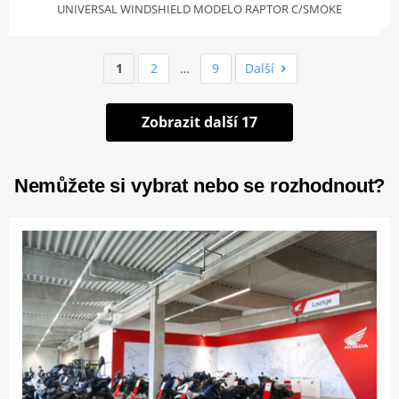
UNIVERSAL WINDSHIELD MODELO RAPTOR C/SMOKE
1
2
…
9
Další
Zobrazit další 17
Nemůžete si vybrat nebo se rozhodnout?