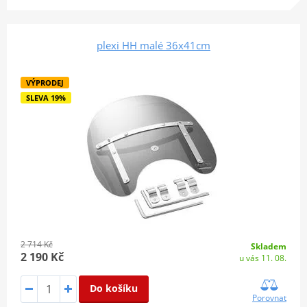
plexi HH malé 36x41cm
VÝPRODEJ
SLEVA 19%
2 714 Kč
Skladem
2 190 Kč
u vás 11. 08.
Do košíku
Porovnat