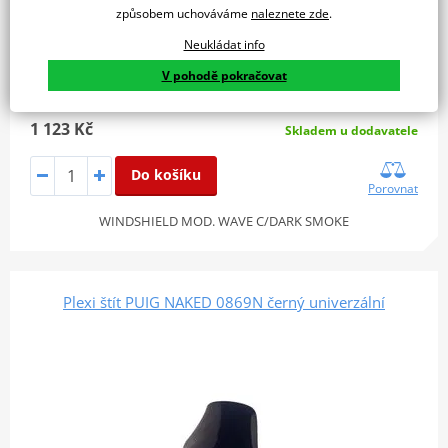
způsobem uchováváme
naleznete zde
.
Neukládat info
V pohodě pokračovat
1 123 Kč
Skladem u dodavatele
Do košíku
Porovnat
WINDSHIELD MOD. WAVE C/DARK SMOKE
Plexi štít PUIG NAKED 0869N černý univerzální