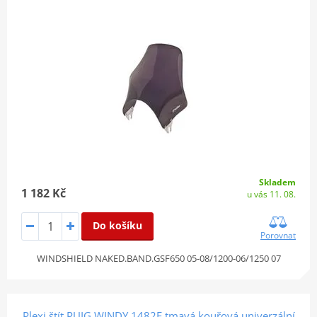
Skladem
1 182 Kč
u vás 11. 08.
Do košíku
Porovnat
WINDSHIELD NAKED.BAND.GSF650 05-08/1200-06/1250 07
Plexi štít PUIG WINDY 1482F tmavá kouřová univerzální