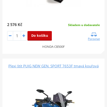
2 576 Kč
Skladem u dodavatele
Do košíku
Porovnat
HONDA CB500F
Plexi štít PUIG NEW GEN. SPORT 7653F tmavá kouřová