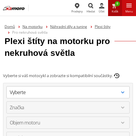
0
Prodejny
Hledat
Účet
Košík
Menu
Hledat
Domů
Na motorku
Náhradní díly a tuning
Plexi štíty
Pro nekruhová světla
Plexi štíty na motorku pro
nekruhová světla
Vyberte si váš motocykl a zobrazte si kompatibilní součástky.