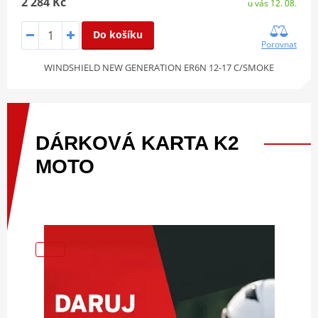
2 284 Kč
u vás 12. 08.
Do košíku
Porovnat
WINDSHIELD NEW GENERATION ER6N 12-17 C/SMOKE
DÁRKOVÁ
KARTA
K2
MOTO