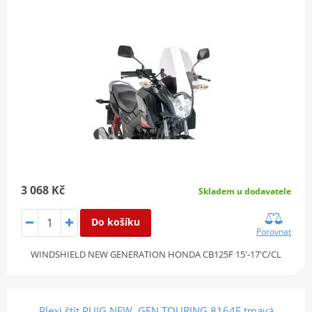
3 068 Kč
Skladem u dodavatele
Do košíku
Porovnat
WINDSHIELD NEW GENERATION HONDA CB125F 15'-17'C/CL
Plexi štít PUIG NEW. GEN TOURING 8164F tmavá