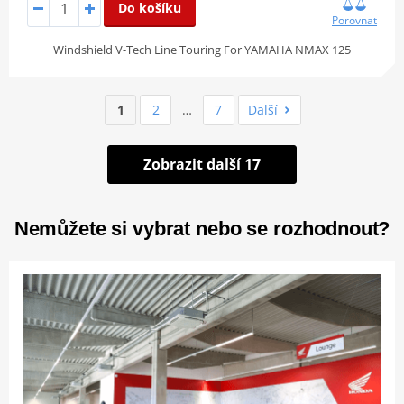
Do košíku
Porovnat
Windshield V-Tech Line Touring For YAMAHA NMAX 125
1
2
…
7
Další
Zobrazit další 17
Nemůžete si vybrat nebo se rozhodnout?