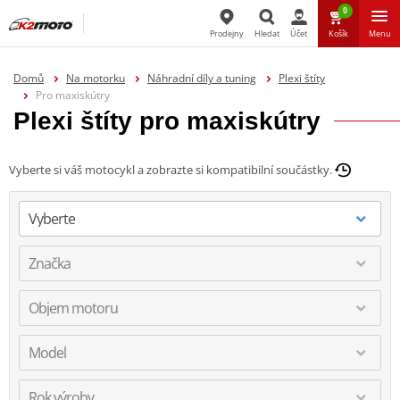
0
Prodejny
Hledat
Účet
Košík
Menu
Hledat
Domů
Na motorku
Náhradní díly a tuning
Plexi štíty
Pro maxiskútry
Plexi štíty pro maxiskútry
Vyberte si váš motocykl a zobrazte si kompatibilní součástky.