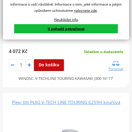
informace o vaší návštěvě. Informace o tom, jaké informace a jakým
způsobem uchováváme
naleznete zde
.
Neukládat info
V pohodě pokračovat
4 072 Kč
Skladem u dodavatele
Do košíku
Porovnat
WINDSC. V-TECHLINE TOURING KAWASAKI J300 16'-17'
Plexi štít PUIG V-TECH LINE TOURING 6259H kouřová