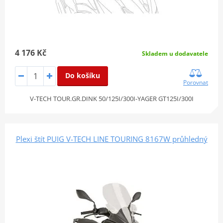
4 176 Kč
Skladem u dodavatele
Do košíku
Porovnat
V-TECH TOUR.GR.DINK 50/125I/300I-YAGER GT125I/300I
Plexi štít PUIG V-TECH LINE TOURING 8167W průhledný