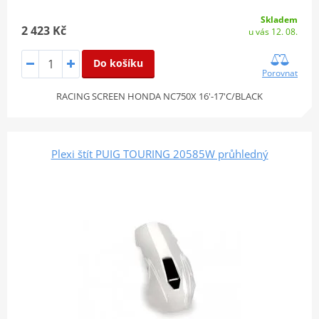
Skladem
2 423 Kč
u vás 12. 08.
Do košíku
Porovnat
RACING SCREEN HONDA NC750X 16'-17'C/BLACK
Plexi štít PUIG TOURING 20585W průhledný