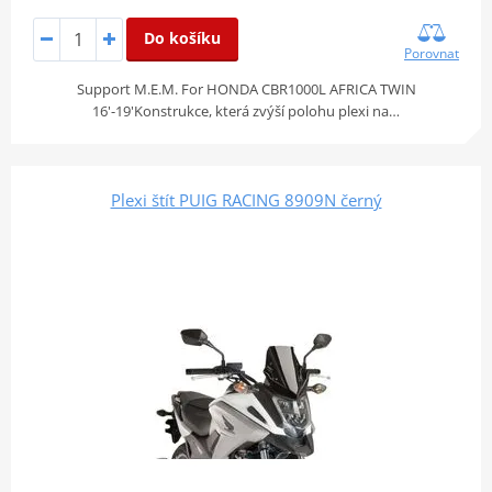
Do košíku
Porovnat
Support M.E.M. For HONDA CBR1000L AFRICA TWIN
16'-19'Konstrukce, která zvýší polohu plexi na…
Plexi štít PUIG RACING 8909N černý