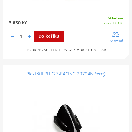
Skladem
3 630 Kč
u vás 12. 08.
Do košíku
Porovnat
TOURING SCREEN HONDA X-ADV 21' C/CLEAR
Plexi štít PUIG Z-RACING 20794N černý