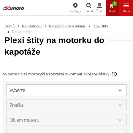
0
Prodejny
Hledat
Účet
Košík
Menu
Hledat
Domů
Na motorku
Náhradní díly a tuning
Plexi štíty
Do kapotáže
Plexi štíty na motorku do
kapotáže
Vyberte si váš motocykl a zobrazte si kompatibilní součástky.