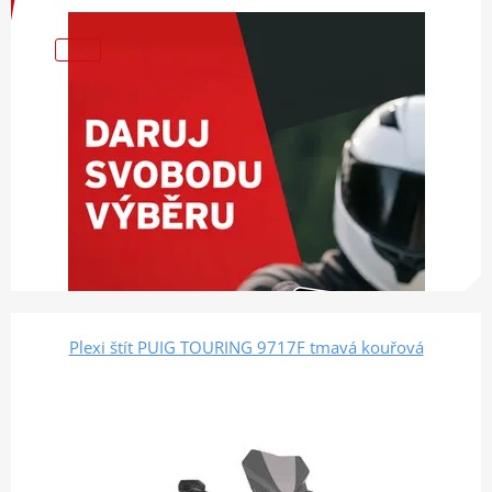
Plexi štít PUIG TOURING 9717F tmavá kouřová