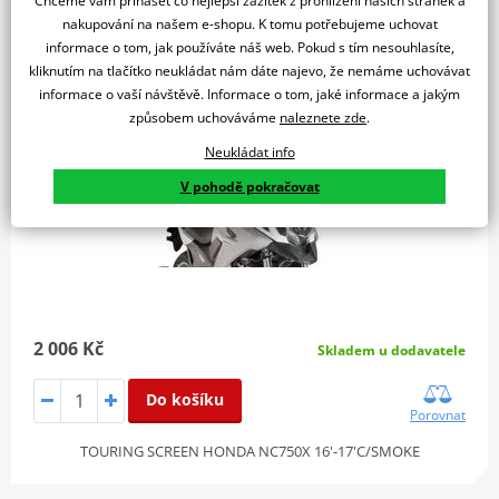
Chceme vám přinášet co nejlepší zážitek z prohlížení našich stránek a
Plexi štít PUIG TOURING 8910H kouřová
nakupování na našem e-shopu. K tomu potřebujeme uchovat
informace o tom, jak používáte náš web. Pokud s tím nesouhlasíte,
kliknutím na tlačítko neukládat nám dáte najevo, že nemáme uchovávat
informace o vaší návštěvě. Informace o tom, jaké informace a jakým
způsobem uchováváme
naleznete zde
.
Neukládat info
V pohodě pokračovat
2 006 Kč
Skladem u dodavatele
Do košíku
Porovnat
TOURING SCREEN HONDA NC750X 16'-17'C/SMOKE