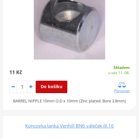
Skladem
11 Kč
u vás 11. 08.
Do košíku
Porovnat
BARREL NIPPLE 10mm O.D x 10mm (Zinc plated, Bore 3.8mm)
Koncovka lanka Venhill BN6 váleček III.16