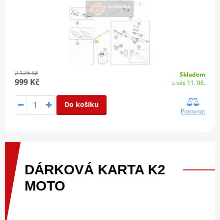
2 125 Kč
Skladem
999 Kč
u vás 11. 08.
Do košíku
Porovnat
DÁRKOVÁ
KARTA
K2
MOTO