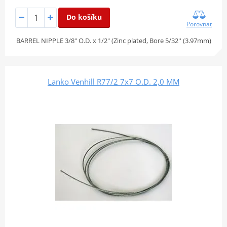
Do košíku
Porovnat
BARREL NIPPLE 3/8" O.D. x 1/2" (Zinc plated, Bore 5/32'' (3.97mm)
Lanko Venhill R77/2 7x7 O.D. 2,0 MM