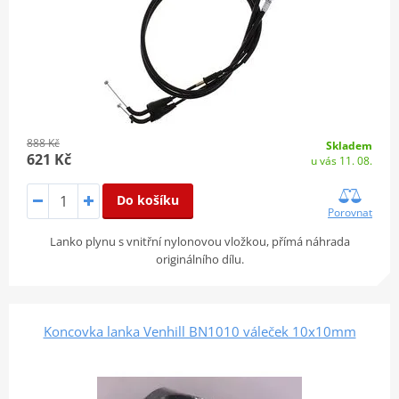
888 Kč
Skladem
621 Kč
u vás 11. 08.
Do košíku
Porovnat
Lanko plynu s vnitřní nylonovou vložkou, přímá náhrada
originálního dílu.
Koncovka lanka Venhill BN1010 váleček 10x10mm