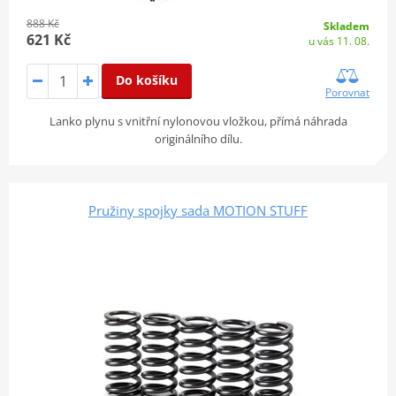
888 Kč
Skladem
621 Kč
u vás 11. 08.
Do košíku
Porovnat
Lanko plynu s vnitřní nylonovou vložkou, přímá náhrada
originálního dílu.
Pružiny spojky sada MOTION STUFF