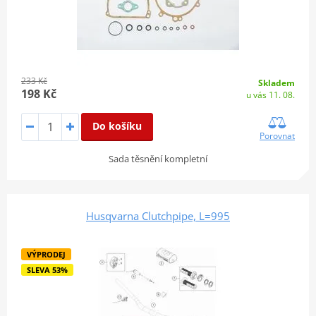
233 Kč
Skladem
198 Kč
u vás 11. 08.
Do košíku
Porovnat
Sada těsnění kompletní
Husqvarna Clutchpipe, L=995
VÝPRODEJ
SLEVA 53%