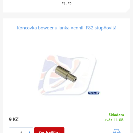
F1, F2
Koncovka bowdenu lanka Venhill F82 stupňovitá
Skladem
9 Kč
u vás 11. 08.
Do košíku