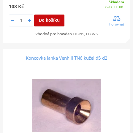
Skladem
108 Kč
u vás 11. 08.
Do košíku
Porovnat
vhodné pro bowden LB2NS, LB3NS
Koncovka lanka Venhill TN6 kužel d5 d2