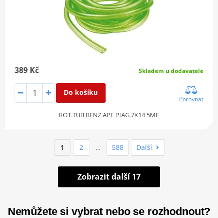
389 Kč
Skladem u dodavatele
Do košíku
Porovnat
ROT.TUB.BENZ.APE PIAG.7X14 5ME
1
2
…
588
Další
Zobrazit další 17
Nemůžete si vybrat nebo se rozhodnout?