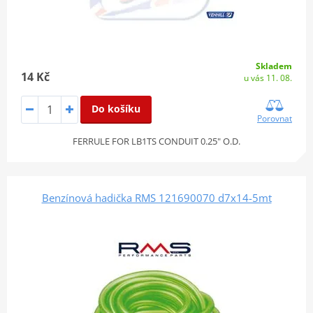
Skladem
14 Kč
u vás 11. 08.
Do košíku
Porovnat
FERRULE FOR LB1TS CONDUIT 0.25" O.D.
Benzínová hadička RMS 121690070 d7x14-5mt