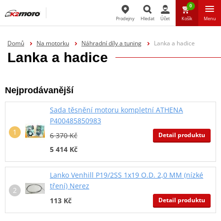
0
Prodejny
Hledat
Účet
Košík
Menu
Hledat
Domů
Na motorku
Náhradní díly a tuning
Lanka a hadice
Lanka a hadice
Nejprodávanější
Sada těsnění motoru kompletní ATHENA
P400485850983
Detail produktu
6 370 Kč
5 414 Kč
Lanko Venhill P19/2SS 1x19 O.D. 2,0 MM (nízké
tření) Nerez
Detail produktu
113 Kč