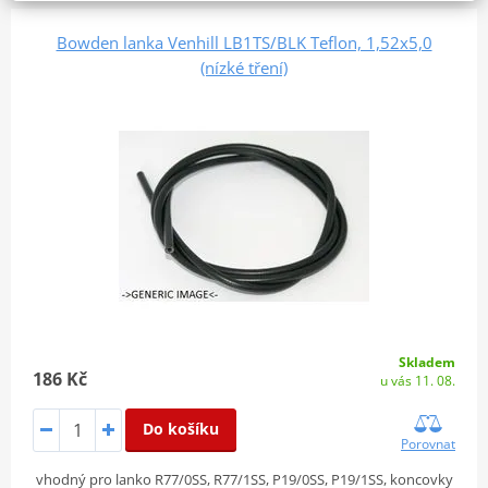
Bowden lanka Venhill LB1TS/BLK Teflon, 1,52x5,0
(nízké tření)
Skladem
186 Kč
u vás 11. 08.
Do košíku
Porovnat
vhodný pro lanko R77/0SS, R77/1SS, P19/0SS, P19/1SS, koncovky