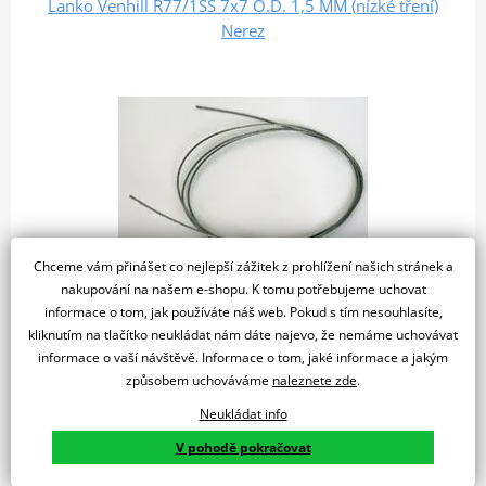
Lanko Venhill R77/1SS 7x7 O.D. 1,5 MM (nízké tření)
Nerez
Chceme vám přinášet co nejlepší zážitek z prohlížení našich stránek a
nakupování na našem e-shopu. K tomu potřebujeme uchovat
informace o tom, jak používáte náš web. Pokud s tím nesouhlasíte,
Skladem
kliknutím na tlačítko neukládat nám dáte najevo, že nemáme uchovávat
110 Kč
u vás 11. 08.
informace o vaší návštěvě. Informace o tom, jaké informace a jakým
způsobem uchováváme
naleznete zde
.
Do košíku
Porovnat
Neukládat info
vhodné pro bowden LB1TS, LB2TS
V pohodě pokračovat