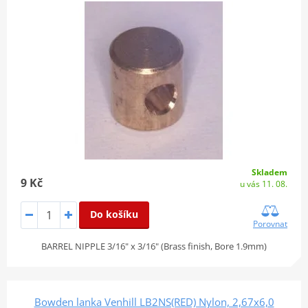
Skladem
9 Kč
u vás 11. 08.
Do košíku
Porovnat
BARREL NIPPLE 3/16" x 3/16" (Brass finish, Bore 1.9mm)
Bowden lanka Venhill LB2NS(RED) Nylon, 2,67x6,0