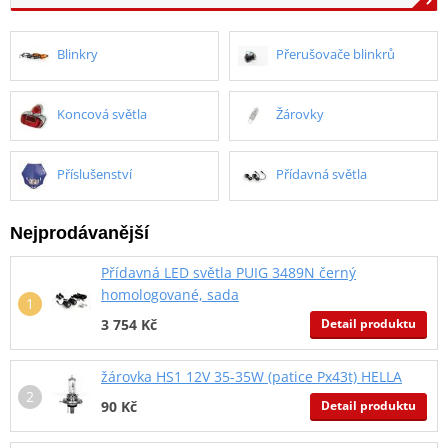
Blinkry
Přerušovače blinkrů
Koncová světla
Žárovky
Příslušenství
Přídavná světla
Nejprodávanější
Přídavná LED světla PUIG 3489N černý
homologované, sada
Detail produktu
3 754 Kč
žárovka HS1 12V 35-35W (patice Px43t) HELLA
Detail produktu
90 Kč