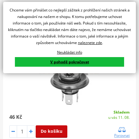
Chceme vám přinášet co nejlepší zážitek z prohlížení našich stránek a
nakupování na našem e-shopu. K tomu potřebujeme uchovat
žárovka H4 60/55W (patice P43t) OSRAM CLASSIC
informace o tom, jak používáte náš web. Pokud s tím nesouhlasíte,
kliknutím na tlačítko neukládat nám dáte najevo, že nemáme uchovávat
informace o vaší návštěvě. Informace o tom, jaké informace a jakým
způsobem uchováváme
naleznete zde
.
Neukládat info
V pohodě pokračovat
Skladem
46 Kč
u vás 11. 08.
Do košíku
Porovnat