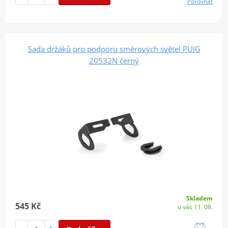
Porovnat
Sada držáků pro podporu směrových světel PUIG
20532N černý
Skladem
545 Kč
u vás 11. 08.