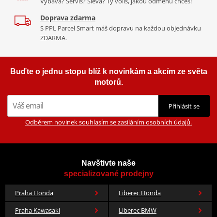
Výbava? Servis? Sleva? Ty volíš, jakou odměnu chceš!
Doprava zdarma
S PPL Parcel Smart máš dopravu na každou objednávku
ZDARMA.
Buďte o jednu stopu blíž k novinkám a akcím ze světa
motorů.
Přihlásit se
Odběrem novinek souhlasím se zasíláním osobních údajů.
Navštivte naše
specializované prodejny
Praha Honda
Liberec Honda
Praha Kawasaki
Liberec BMW