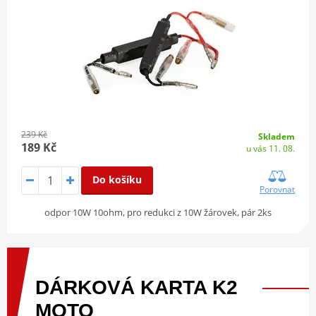
239 Kč
Skladem
189 Kč
u vás 11. 08.
Do košíku
Porovnat
odpor 10W 10ohm, pro redukci z 10W žárovek, pár 2ks
DÁRKOVÁ
KARTA
K2
MOTO