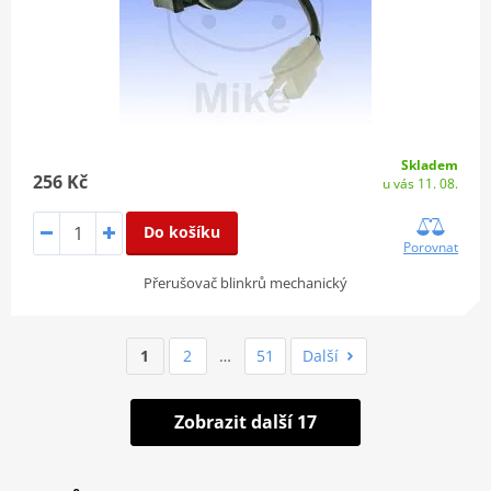
Skladem
256 Kč
u vás 11. 08.
Do košíku
Porovnat
Přerušovač blinkrů mechanický
1
2
…
51
Další
Zobrazit další 17