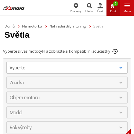
0
Prodejny
Hledat
Účet
Košík
Menu
Hledat
Domů
Na motorku
Náhradní díly a tuning
Světla
Světla
Vyberte si váš motocykl a zobrazte si kompatibilní součástky.