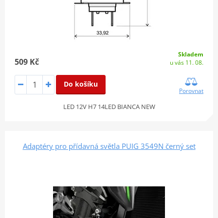
Skladem
509 Kč
u vás 11. 08.
Do košíku
Porovnat
LED 12V H7 14LED BIANCA NEW
Adaptéry pro přídavná světla PUIG 3549N černý set