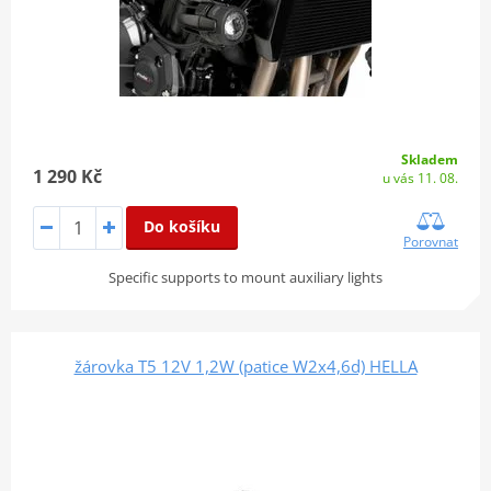
Skladem
1 290 Kč
u vás 11. 08.
Do košíku
Porovnat
Specific supports to mount auxiliary lights
žárovka T5 12V 1,2W (patice W2x4,6d) HELLA