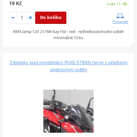
19 Kč
u vás 11. 08.
Do košíku
Porovnat
RMS lamp 12V 21/5W bay15d - red - redVelkoobchodní odběr
minimálně 10 ks.
Záslepky pod miniblinkry PUIG 9788N černý s předními
směrovými světly