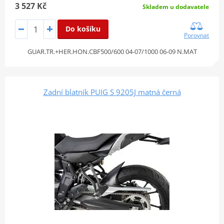
3 527 Kč
Skladem u dodavatele
Do košíku
Porovnat
GUAR.TR.+HER.HON.CBF500/600 04-07/1000 06-09 N.MAT
Zadní blatník PUIG S 9205J matná černá