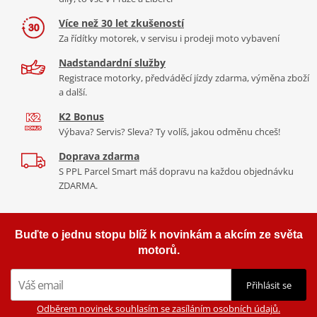
Více než 30 let zkušeností
Za řídítky motorek, v servisu i prodeji moto vybavení
Nadstandardní služby
Registrace motorky, předváděcí jízdy zdarma, výměna zboží
a další.
K2 Bonus
Výbava? Servis? Sleva? Ty volíš, jakou odměnu chceš!
Doprava zdarma
S PPL Parcel Smart máš dopravu na každou objednávku
ZDARMA.
Buďte o jednu stopu blíž k novinkám a akcím ze světa
motorů.
Přihlásit se
Odběrem novinek souhlasím se zasíláním osobních údajů.