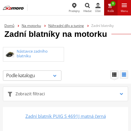
0
Prodejny
Hledat
Účet
Košík
Menu
Hledat
Domů
Na motorku
Náhradní díly a tuning
Zadní blatníky
Zadní blatníky na motorku
Nástavce zadního
blatníku
Zobrazit filtraci
Zadní blatník PUIG S 4691J matná černá