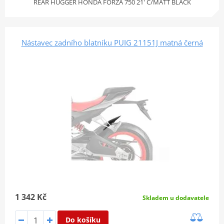
REAR HUGGER HONDA FORZA 750 21' C/MATT BLACK
Nástavec zadního blatníku PUIG 21151J matná černá
1 342 Kč
Skladem u dodavatele
Do košíku