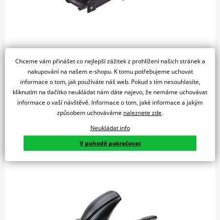
3 460 Kč
Skladem u dodavatele
Chceme vám přinášet co nejlepší zážitek z prohlížení našich stránek a
nakupování na našem e-shopu. K tomu potřebujeme uchovat
Do košíku
informace o tom, jak používáte náš web. Pokud s tím nesouhlasíte,
Porovnat
kliknutím na tlačítko neukládat nám dáte najevo, že nemáme uchovávat
REAR H.BANDIT 1250/1250S 07-13/GSX1250F 10-17'
informace o vaší návštěvě. Informace o tom, jaké informace a jakým
způsobem uchováváme
naleznete zde
.
Neukládat info
Zadní blatník PUIG 21539C karbonový
V pohodě pokračovat