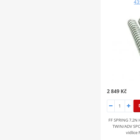
43
2 849 Kč
FF SPRING 7.2N
TWIN/ADV SPO
vidlice