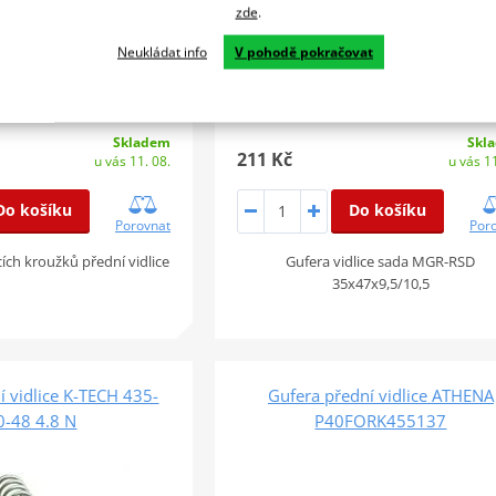
zde
.
Neukládat info
V pohodě pokračovat
Skladem
Skl
211 Kč
u vás 11. 08.
u vás 11
Do košíku
Do košíku
Porovnat
Por
cích kroužků přední vidlice
Gufera vidlice sada MGR-RSD
35x47x9,5/10,5
í vidlice K-TECH 435-
Gufera přední vidlice ATHENA
0-48 4.8 N
P40FORK455137