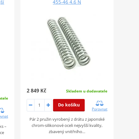
jší
455-46 4.6 N
2 849 Kč
Skladem u dodavatele
tele
Do košíku
Porovnat
ovnat
Pár 2 pružin vyrobený z drátu z japonské
chrom-silikonové oceli nejvyšší kvality,
ks –
zbavený vnitřního…
oce