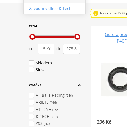
Závodní vidlice K-Tech
Našli jsme 1938 
CENA
Gufera pře
P40
od
do
Skladem
Sleva
ZNAČKA
All Balls Racing
(246)
ARIETE
(166)
ATHENA
(158)
K-TECH
(717)
236 Kč
YSS
(360)