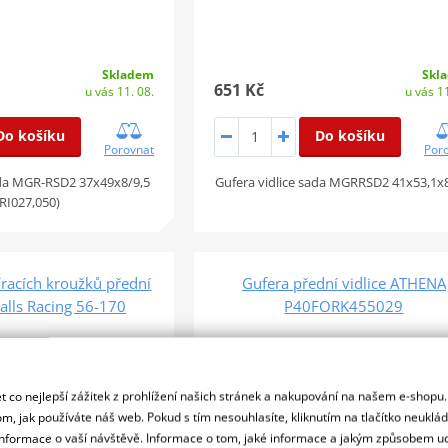
Skladem
Skl
651 Kč
u vás 11. 08.
u vás 11
Do košíku
Do košíku
Porovnat
Por
ada MGR-RSD2 37x49x8/9,5
Gufera vidlice sada MGRRSD2 41x53,1x8
RI027,050)
íracích kroužků přední
Gufera přední vidlice ATHENA
 Balls Racing 56-170
P40FORK455029
 co nejlepší zážitek z prohlížení našich stránek a nakupování na našem e-shopu
m, jak používáte náš web. Pokud s tím nesouhlasíte, kliknutím na tlačítko neuklá
formace o vaší návštěvě. Informace o tom, jaké informace a jakým způsobem