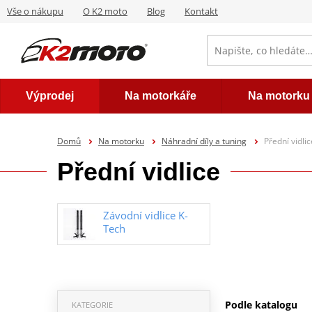
Vše o nákupu
O K2 moto
Blog
Kontakt
Výprodej
Na motorkáře
Na motorku
Domů
Na motorku
Náhradní díly a tuning
Přední vidlic
Přední vidlice
Závodní vidlice K-
Tech
Podle katalogu
KATEGORIE