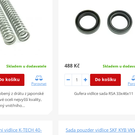
488 Kč
Skladem u dodavatele
Skladem u dodava
Do košíku
Do košíku
Porovnat
Por
obený z drátu z japonské
Gufera vidlice sada RSA 33x46x11
é oceli nejvyšší kvality,
ný vnitřního…
í vidlice K-TECH 40-
Sada pouzder vidlice SKF KYB VK