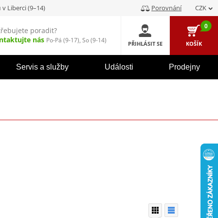
u
v Liberci (9–14)
Porovnání
CZK
0
třebujete poradit?
ntaktujte nás
Po-Pá (9-17), So (9-14)
PŘIHLÁSIT SE
KOŠÍK
Servis a služby
Události
Prodejny