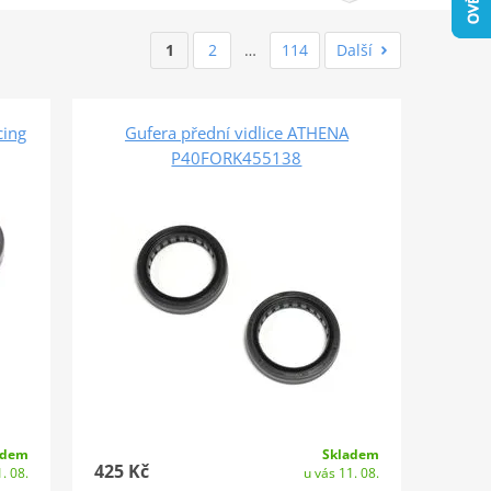
1
2
…
114
Další
cing
Gufera přední vidlice ATHENA
P40FORK455138
adem
Skladem
425 Kč
. 08.
u vás 11. 08.