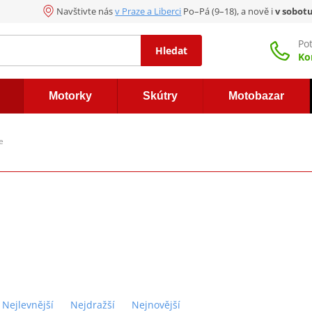
Navštivte nás
v Praze a Liberci
Po–Pá (9–18), a nově i
v sobot
Po
Hledat
Ko
Motorky
Skútry
Motobazar
e
Nejlevnější
Nejdražší
Nejnovější