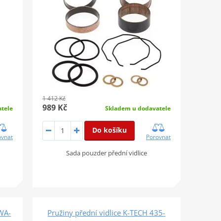
1 412 Kč
989 Kč
tele
Skladem u dodavatele
Do košíku
ovnat
Porovnat
Sada pouzder přední vidlice
WA-
Pružiny přední vidlice K-TECH 435-