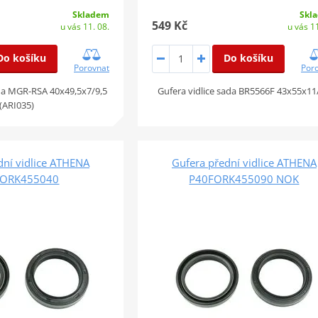
Skladem
Skl
549 Kč
u vás 11. 08.
u vás 11
Do košíku
Do košíku
Porovnat
Por
ada MGR-RSA 40x49,5x7/9,5
Gufera vidlice sada BR5566F 43x55x11
(ARI035)
dní vidlice ATHENA
Gufera přední vidlice ATHENA
FORK455040
P40FORK455090 NOK