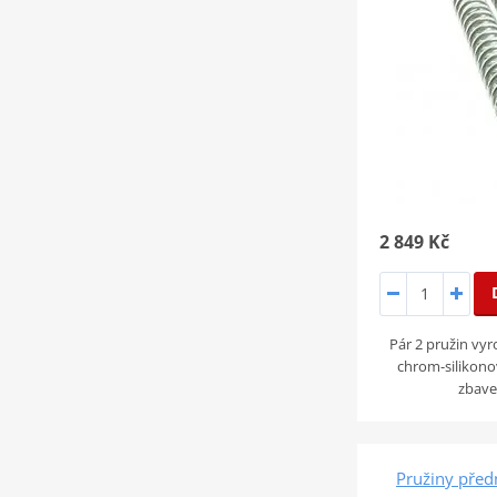
2 849 Kč
Pár 2 pružin vyr
chrom-silikonov
zbave
Pružiny předn