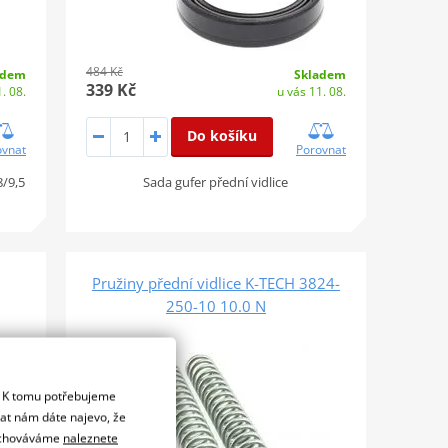
484 Kč
adem
Skladem
339 Kč
. 08.
u vás 11. 08.
Do košíku
ovnat
Porovnat
/9,5
Sada gufer přední vidlice
Pružiny přední vidlice K-TECH 3824-
250-10 10.0 N
. K tomu potřebujeme
dat nám dáte najevo, že
 uchováváme
naleznete