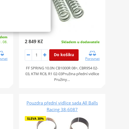
adem
2 849 Kč
. 08.
Skladem u dodavatele
Do košíku
ovnat
Porovnat
FF SPRING 10.0N CB1000R 08>, CBR954 02-
03, KTM RC8, R1 02-03Pružina přední vidlice
Pružiny…
Pouzdra přední vidlice sada All Balls
Racing 38-6087
SLEVA 30%