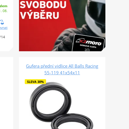
adem
. 08.
ovnat
/14
Gufera přední vidlice All Balls Racing
55-119 41x54x11
SLEVA 30%