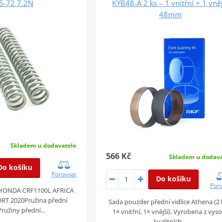
5-72 7.2N
KYB48-A 2 ks – 1 vnitřní + 1 vně
48mm
Skladem u dodavatele
566 Kč
Skladem u dodava
Do košíku
Porovnat
Do košíku
Por
 HONDA CRF1100L AFRICA
RT 2020Pružina přední
Sada pouzder přední vidlice Athena (2 
 Pružiny přední…
1× vnitřní, 1× vnější). Vyrobena z vys
kvalitních…