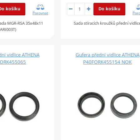
Do košíku
Do košíku
Porovnat
Por
 sada MGR-RSA 35x48x11
Sada stíracích kroužků přední vidlic
(ARI003T)
dní vidlice ATHENA
Gufera přední vidlice ATHENA
FORK455065
P40FORK455154 NOK