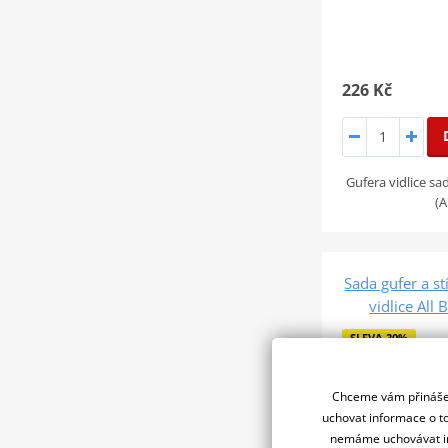
226 Kč
Gufera vidlice s
(A
Sada gufer a st
vidlice All
SLEVA 30%
Chceme vám přinášet
uchovat informace o to
nemáme uchovávat in