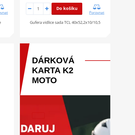
Do košíku
ovnat
Porovnat
e
Gufera vidlice sada TCL 40x52,2x10/10,5
DÁRKOVÁ
KARTA
K2
MOTO