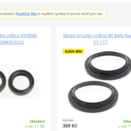
produktů.
Použijte filtr
a najděte rychleji to pravé zboží pro vás.
dní vidlice ATHENA
Stírací kroužky vidlice All Balls Ra
FORK455032
57-117
SLEVA 30%
527 Kč
Skladem
Skl
369 Kč
u vás 11. 08.
u vás 11