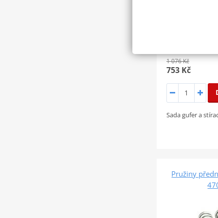
1 076 Kč
753 Kč
Sada gufer a stíra
Pružiny předn
47