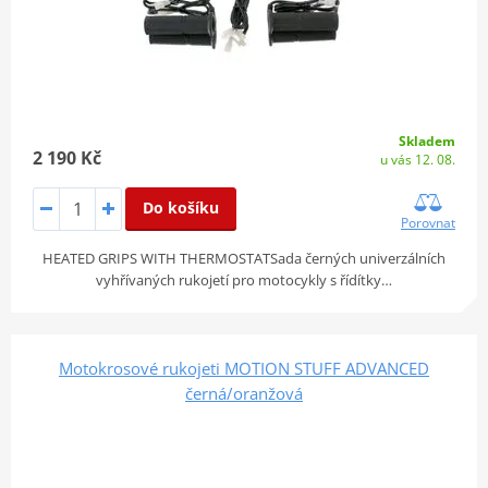
Skladem
2 190 Kč
u vás 12. 08.
Do košíku
Porovnat
HEATED GRIPS WITH THERMOSTATSada černých univerzálních
vyhřívaných rukojetí pro motocykly s řídítky…
Motokrosové rukojeti MOTION STUFF ADVANCED
černá/oranžová