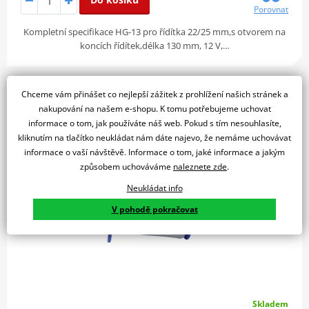
Porovnat
Kompletní specifikace HG-13 pro řídítka 22/25 mm,s otvorem na
koncích řídítek,délka 130 mm, 12 V,…
Chceme vám přinášet co nejlepší zážitek z prohlížení našich stránek a
Motokrosové rukojeti supersoft MOTION STUFF
nakupování na našem e-shopu. K tomu potřebujeme uchovat
Šedo/modré
informace o tom, jak používáte náš web. Pokud s tím nesouhlasíte,
kliknutím na tlačítko neukládat nám dáte najevo, že nemáme uchovávat
informace o vaší návštěvě. Informace o tom, jaké informace a jakým
způsobem uchováváme
naleznete zde
.
Neukládat info
V pohodě pokračovat
Skladem