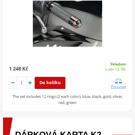
Skladem
1 248 Kč
u vás 12. 08.
Do košíku
Porovnat
The set includes 12 rings (2 each color): blue, black, gold, silver,
red, green
DÁRKOVÁ
KARTA
K2