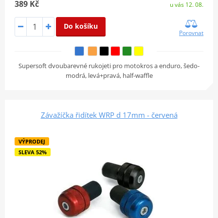
389 Kč
u vás 12. 08.
Do košíku
Porovnat
Supersoft dvoubarevné rukojeti pro motokros a enduro, šedo-
modrá, levá+pravá, half-waffle
Závažíčka řidítek WRP d 17mm - červená
VÝPRODEJ
SLEVA 52%