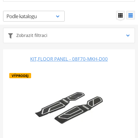
Zobrazit filtraci
KIT,FLOOR PANEL - 08F70-MKH-D00
VÝPRODEJ