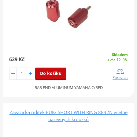
Skladem
629 Kč
u vás 12. 08.
Do košíku
Porovnat
BAR END ALUMINUM YAMAHA C/RED
Závažíčka řidítek PUIG SHORT WITH RING 8842N včetně
barevných kroužků