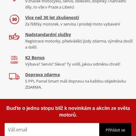
9 značek motocyklů, servis, oblečení, doplňky i náhradní
díly, to vše v Praze a Liberci
Více než 30 let zkušeností
Za řídítky motorek, v servisu i prodeji moto vybavení
Nadstandardní služby
Registrace motorky, předváděcí jízdy zdarma, výměna zboží
a další.
K2 Bonus
Výbava? Servis? Sleva? Ty volíš, jakou odměnu chceš!
Doprava zdarma
S PPL Parcel Smart máš dopravu na každou objednávku
ZDARMA.
Buďte o jednu stopu blíž k novinkám a akcím ze světa
motorů.
Přihlásit se