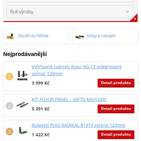
Závaží do řídítek
Gripy a rukojeti
Nejprodávanější
Vyhřívané rukojeti Koso HG-13 integrovaný
spínač 120mm
Detail produktu
3 999 Kč
KIT,FLOOR PANEL - 08F70-MKH-D00
Detail produktu
5 391 Kč
Rukojeti PUIG RADIKAL 8191V zelená 123mm
Detail produktu
1 422 Kč