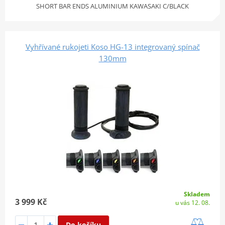
SHORT BAR ENDS ALUMINIUM KAWASAKI C/BLACK
Vyhřívané rukojeti Koso HG-13 integrovaný spínač
130mm
Skladem
3 999 Kč
u vás 12. 08.
Do košíku