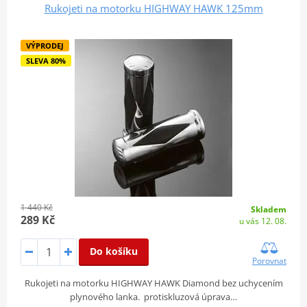
Rukojeti na motorku HIGHWAY HAWK 125mm
VÝPRODEJ
SLEVA 80%
1 440 Kč
Skladem
289 Kč
u vás 12. 08.
Do košíku
Porovnat
Rukojeti na motorku HIGHWAY HAWK Diamond bez uchycením
plynového lanka. protiskluzová úprava…