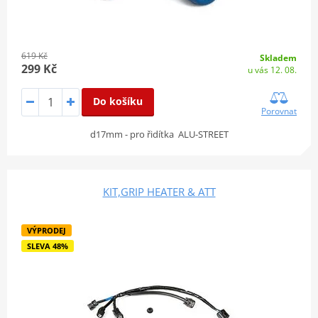
619 Kč
Skladem
299 Kč
u vás 12. 08.
Do košíku
Porovnat
d17mm - pro řidítka ALU-STREET
KIT,GRIP HEATER & ATT
VÝPRODEJ
SLEVA 48%