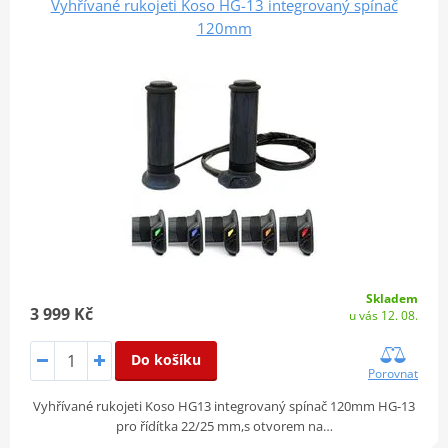
Vyhřívané rukojeti Koso HG-13 integrovaný spínač
120mm
Skladem
3 999 Kč
u vás 12. 08.
Do košíku
Porovnat
Vyhřívané rukojeti Koso HG13 integrovaný spínač 120mm HG-13
pro řídítka 22/25 mm,s otvorem na…