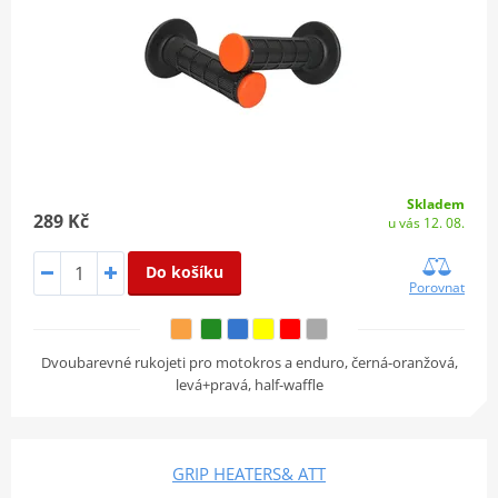
Skladem
289 Kč
u vás 12. 08.
Do košíku
Porovnat
Dvoubarevné rukojeti pro motokros a enduro, černá-oranžová,
levá+pravá, half-waffle
GRIP HEATERS& ATT