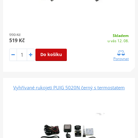
990 Kč
Skladem
519 Kč
u vás 12. 08.
Do košíku
Porovnat
Vyhřívané rukojeti PUIG 5020N černý s termostatem