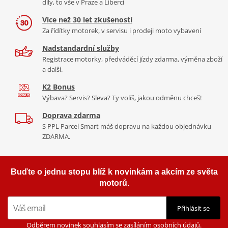
díly, to vše v Praze a Liberci
Více než 30 let zkušeností
Za řídítky motorek, v servisu i prodeji moto vybavení
Nadstandardní služby
Registrace motorky, předváděcí jízdy zdarma, výměna zboží
a další.
K2 Bonus
Výbava? Servis? Sleva? Ty volíš, jakou odměnu chceš!
Doprava zdarma
S PPL Parcel Smart máš dopravu na každou objednávku
ZDARMA.
Buďte o jednu stopu blíž k novinkám a akcím ze světa
motorů.
Přihlásit se
Odběrem novinek souhlasím se zasíláním osobních údajů.