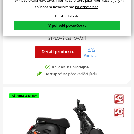
informace o vaší návštěvě. Informace o tom, jaké informace a jakým
způsobem uchováváme
naleznete zde
.
Neukládat info
Vespa GTS 310 HPE ABS E5+ Nero Convinto 2025
V pohodě pokračovat
169 900 Kč
STYLOVÉ CESTOVÁNÍ
Detail produktu
Porovnat
K vidění na prodejně
Dostupné na
předváděcí jízdu
ZÁRUKA 4 ROKY