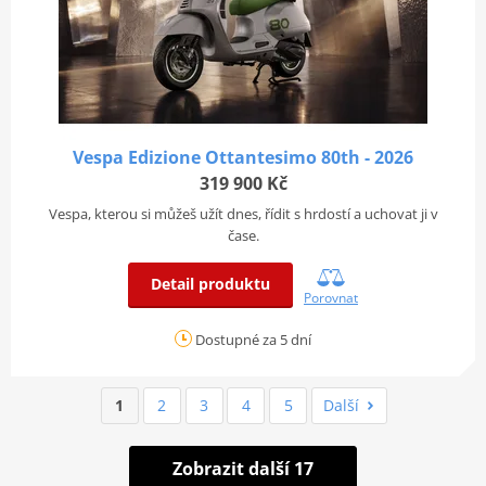
Vespa Edizione Ottantesimo 80th - 2026
319 900 Kč
Vespa, kterou si můžeš užít dnes, řídit s hrdostí a uchovat ji v
čase.
Detail produktu
Porovnat
Dostupné za 5 dní
1
2
3
4
5
Další
Zobrazit další 17