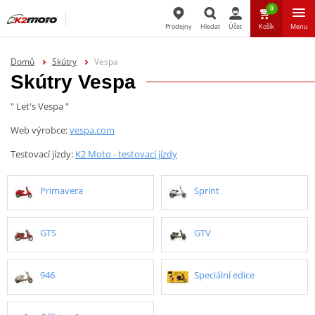
0
Prodejny
Hledat
Účet
Košík
Menu
Hledat
Domů
Skútry
Vespa
Skútry Vespa
" Let's Vespa "
Web výrobce:
vespa.com
Testovací jízdy:
K2 Moto - testovací jízdy
Primavera
Sprint
GTS
GTV
946
Speciální edice