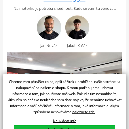
Palivový systém
Elektronické vstřikování
Na motorku je potřeba si sednout. Bude se vám tu věnovat:
Vrtání x zdvih
52 x 58,6 mm
Typ motoru
Jednoválcový 4-takt, 3 ventily, i-get
Pravý styl Vespa
Výkon a Převodovka
Jan Novák
Jakub Kašák
Vespa Primavera Batik je oslavou spojení elegantních linií
Automatická odstředivá suchá spojka s
italského designu a starobylého umění batiky. Základní barva
Spojka
tlumiči vibrací
Verde Amabile je kombinována se vzorem Tambal Jagad, který se
3 190 Kč
1 790 Kč
skládá ze sedmi různých motivů, z nichž každý představuje jeden
Maximální
Skladem
Skladem
8.1 kW
ostrov indonéského souostroví a symbolizuje různé ctnosti.
výkon
Výsledkem je ponoření do tyrkysových a bílých odstínů tropické
Maximální
Chceme vám přinášet co nejlepší zážitek z prohlížení našich stránek a
pláže s klikatými liniemi představujícími vlny, což je jeden z
10.7 Nm při 6250 ot./min.
nakupování na našem e-shopu. K tomu potřebujeme uchovat
točivý moment
nejpůsobivějších modelů, které kdy byly v dlouhé a podmanivé
informace o tom, jak používáte náš web. Pokud s tím nesouhlasíte,
historii značky Vespa vydány.
Bezstupňová převodovka CVT se
kliknutím na tlačítko neukládat nám dáte najevo, že nemáme uchovávat
Převodovka
serverem točivého momentu
informace o vaší návštěvě. Informace o tom, jaké informace a jakým
způsobem uchováváme
naleznete zde
.
CO2 emise
60 g/km
Neukládat info
Brzdy a Odpružení