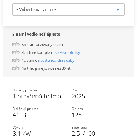
S námi vedle nešlápnete
Jsme autorizovaný dealer
Zařídíme kompletní
servis motorky
Nabízíme
nadstandardní služby
Na trhu jsme již více než 30 let
Úložný prostor
Rok
1 otevřená helma
2025
Řidičský průkaz
Objem
A1
,
B
125
Výkon
Spotřeba
8.1 kW
2.5 l/100