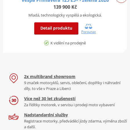
Vespa Primavera 125 E5+ - zelená 2026
nezapomenutelným zážitkům a novým dobrodružstvím.
139 900 Kč
Přední
Bezdušové 110/70 - 12”
pneumatika
Mladá, technologicky vyspělá a ekologická.
Objem
Detail produktu
palivové
8 litrů
Porovnat
nádrže
K vidění na prodejně
Karoserie z ocelového plechu se
Typ rámu
svařovanými výztuhami
2x multibrand showroom
9 značek motocyklů, servis, oblečení, doplňky i náhradní
díly, to vše v Praze a Liberci
Více než 30 let zkušeností
Za řídítky motorek, v servisu i prodeji moto vybavení
Nadstandardní služby
Mix silných stránek
Registrace motorky, předváděcí jízdy zdarma, výměna zboží
a další.
Starobylá tradice a současný pokrok. Vespa Primavera Batik díky