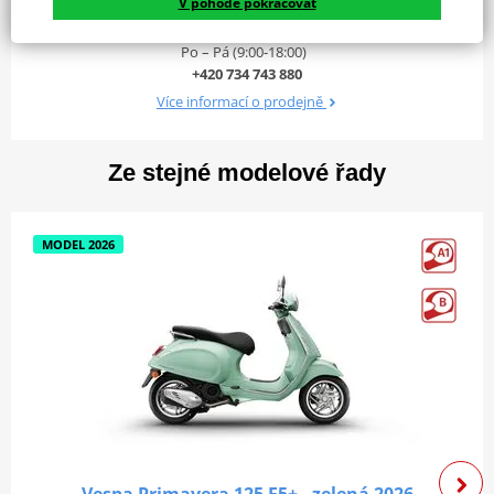
V pohodě pokračovat
Vrbova 19, Praha, 14700
Přední
Ø 200 mm kotouč z nerezové oceli s
Po – Pá (9:00-18:00)
+420 734 743 880
brzdy
hydraulickým ovládáním
Více informací o prodejně
Zadní
Ø 140 mm Mechanicky ovládaný buben
brzdy
Ze stejné modelové řady
Přední
Jednostranné rameno s vinutou pružinou a
odpružení
hydraulickým tlumičem monoshock
Zadní
Vinuté pružiny s hydraulickým tlumičem
MODEL 2026
odpružení
Monoshock
Rám a rozměry
Estetická přitažlivost a obratnost
Výška sedadla
785 mm
Vespa Primavera Batik je poctou životu, cestování a objevování.
Rozvor
1340 mm
Sofistikovaný, harmonický batikový styl se dokonale hodí k
D x Š x V
1870 x 750 x 1150 mm
jemnému a pružnému motoru i-get 5+ Euro a vytváří
neodolatelnou kombinaci agility a estetické přitažlivosti pro
Zadní
Bezdušové 120/70 - 12”
strhující zážitek z jízdy, který tě láká vydat se vstříc
pneumatika