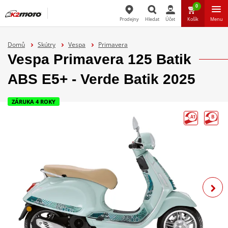
0
Prodejny
Hledat
Účet
Košík
Menu
Hledat
Domů
Skútry
Vespa
Primavera
Vespa Primavera 125 Batik
ABS E5+ - Verde Batik 2025
ZÁRUKA 4 ROKY