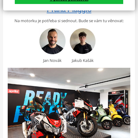
Navštivte naši autorizovanou prodejnu
Praha Piaggio
Na motorku je potřeba si sednout. Bude se vám tu věnovat:
Jan Novák
Jakub Kašák