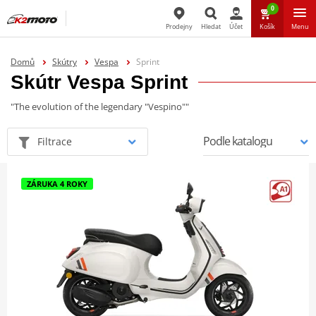
0
Prodejny
Hledat
Účet
Košík
Menu
Hledat
Domů
Skútry
Vespa
Sprint
Skútr Vespa Sprint
"The evolution of the legendary "Vespino""
Filtrace
ZÁRUKA 4 ROKY