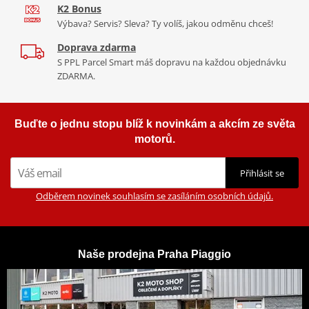
K2 Bonus
Výbava? Servis? Sleva? Ty volíš, jakou odměnu chceš!
Doprava zdarma
S PPL Parcel Smart máš dopravu na každou objednávku
ZDARMA.
Buďte o jednu stopu blíž k novinkám a akcím ze světa
motorů.
Přihlásit se
Odběrem novinek souhlasím se zasíláním osobních údajů.
Naše prodejna Praha Piaggio