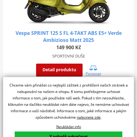
Vespa SPRINT 125 S FL 4-TAKT ABS E5+ Verde
Ambizioso Matt 2025
149 900 Kč
SPORTOVNÍ DUŠE
Detail produktu
Porovnat
Chceme vám přinášet co nejlepší zážitek z prohlížení našich stránek a
Dostupné za na dotaz
nakupování na našem e-shopu. K tomu potřebujeme uchovat
informace o tom, jak používáte náš web. Pokud s tím nesouhlasíte,
1
kliknutím na tlačítko neukládat nám dáte najevo, že nemáme uchovávat
informace o vaší návštěvě. Informace o tom, jaké informace a jakým
způsobem uchováváme
naleznete zde
.
Neukládat info
V pohodě pokračovat