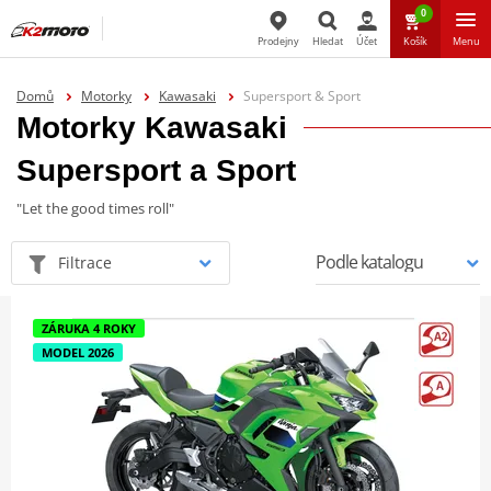
0
Prodejny
Hledat
Účet
Košík
Menu
Hledat
Domů
Motorky
Kawasaki
Supersport & Sport
Motorky Kawasaki
Supersport a Sport
"Let the good times roll"
Filtrace
ZÁRUKA 4 ROKY
MODEL 2026