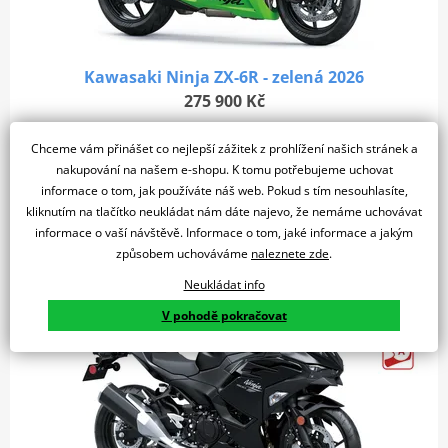
Kawasaki Ninja ZX-6R - zelená 2026
275 900 Kč
SUPERSPORT OBSESSION
Chceme vám přinášet co nejlepší zážitek z prohlížení našich stránek a
nakupování na našem e-shopu. K tomu potřebujeme uchovat
Detail produktu
Porovnat
informace o tom, jak používáte náš web. Pokud s tím nesouhlasíte,
kliknutím na tlačítko neukládat nám dáte najevo, že nemáme uchovávat
Dostupné za na dotaz
informace o vaší návštěvě. Informace o tom, jaké informace a jakým
způsobem uchováváme
naleznete zde
.
Neukládat info
ZÁRUKA 4 ROKY
V pohodě pokračovat
MODEL 2026