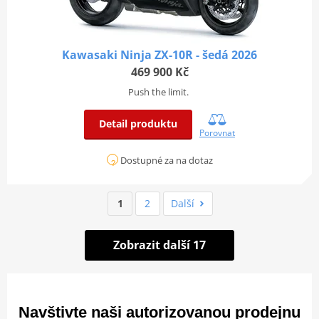
Kawasaki Ninja ZX-10R - šedá 2026
469 900 Kč
Push the limit.
Detail produktu
Porovnat
Dostupné za na dotaz
1
2
Další
Zobrazit další 17
Navštivte naši autorizovanou prodejnu