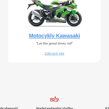
Motocykly Kawasaki
"Let the good times roll"
Zobrazit vše
 zkušeností
Nadstandardní služby
K2