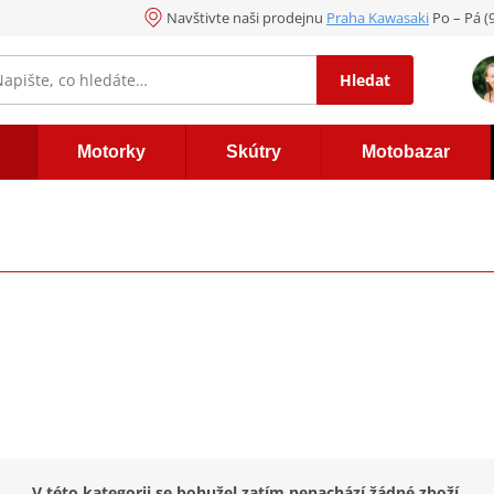
Navštivte naši prodejnu
Praha Kawasaki
Po – Pá (
Hledat
Motorky
Skútry
Motobazar
V této kategorii se bohužel zatím nenachází žádné zboží.