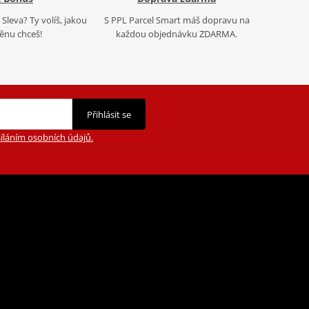
Sleva? Ty volíš, jakou
S PPL Parcel Smart máš dopravu na
nu chceš!
každou objednávku ZDARMA.
Přihlásit se
íláním osobních údajů.