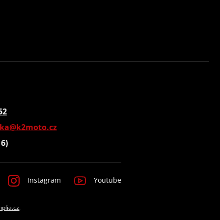
52
vka@k2moto.cz
16)
Instagram
Youtube
mplia.cz
.