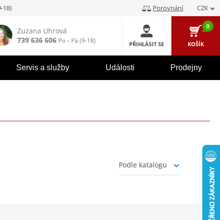
9-18)
Porovnání
CZK
0
Zuzana Uhrová
739 636 606
Po – Pá (9-18)
PŘIHLÁSIT SE
KOŠÍK
Servis a služby
Události
Prodejny