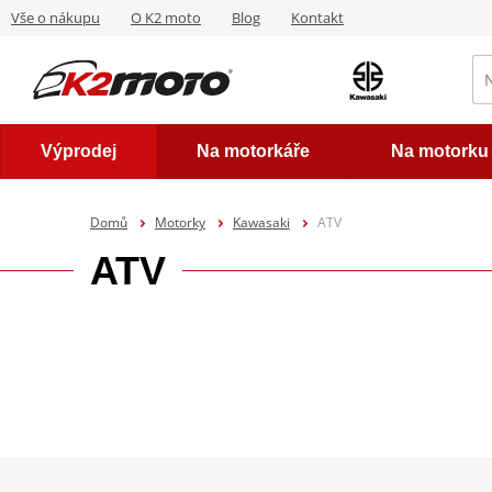
Vše o nákupu
O K2 moto
Blog
Kontakt
Výprodej
Na motorkáře
Na motorku
Domů
Motorky
Kawasaki
ATV
ATV