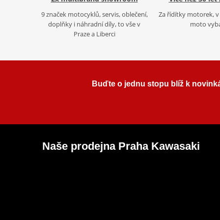
9 značek motocyklů, servis, oblečení,
Za řídítky motorek, v 
doplňky i náhradní díly, to vše v
moto vyb
Praze a Liberci
Buďte o jednu stopu blíž k novink
Naše prodejna Praha Kawasaki