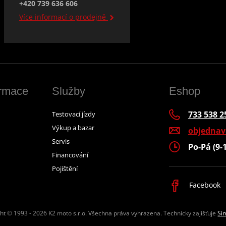
+420 739 636 606
Více informací o prodejně
ormace
Služby
Eshop
733 538 2
Testovací jízdy
Výkup a bazar
objedna
Servis
Po-Pá (9-
Financování
Pojištění
Facebook
ht © 1993 - 2026 K2 moto s.r.o.
Všechna práva vyhrazena. Technicky zajišťuje
Si