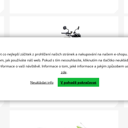
 co nejlepší zážitek z prohlížení našich stránek a nakupování na našem e-shopu
m, jak používáte náš web. Pokud s tím nesouhlasíte, kliknutím na tlačítko neuklá
formace o vaší návštěvě. Informace o tom, jaké informace a jakým způsobem
zde
.
Classics & Cruisers
Neukládat info
V pohodě pokračovat
"Let the good times roll"
Zobrazit vše