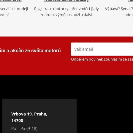
servisu i prodeji
Registrace motorky, předváděcí jízdy
Výbava? Servis? 
avení
zdarma, výměna zboží a další.
odmě
ám a akcím ze světa motorů.
Odběrem novinek souhlasím se zas
Vrbova 19, Praha,
14700
Po – Pá (9-18)