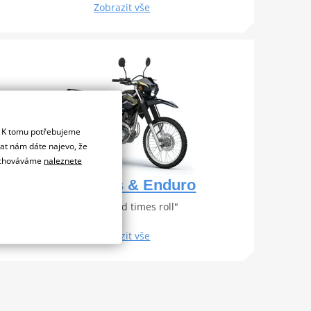
Zobrazit vše
. K tomu potřebujeme
dat nám dáte najevo, že
 uchováváme
naleznete
Motocross & Enduro
"Let the good times roll"
Zobrazit vše