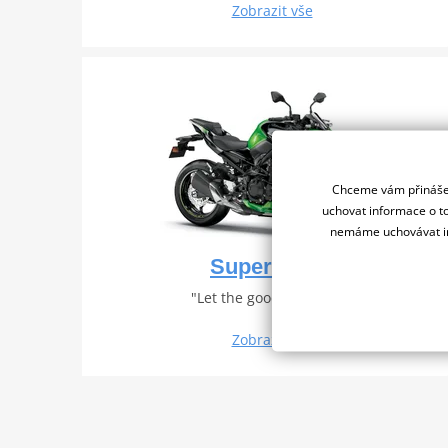
Zobrazit vše
Chceme vám přinášet
uchovat informace o to
nemáme uchovávat in
Supernaked
"Let the good times roll"
Zobrazit vše