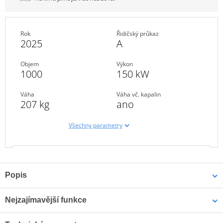
Rok
Řidičský průkaz
2025
A
Objem
Výkon
1000
150 kW
Váha
Váha vč. kapalin
207 kg
ano
Všechny parametry
Popis
Zbrusu nová Ninja ZX-10R je stvořena pro ty, kteří se staví před
Nejzajímavější funkce
výzvy tak, jako to dělá skutečný šampión. Ninja ZX-10R pomohla
získat továrním jezdcům Kawasaki celkem 7 titulů mistra světa
Klíčové vlastnosti