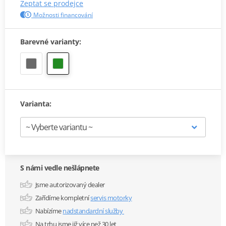
Zeptat se prodejce
Možnosti financování
Barevné varianty:
Varianta:
S námi vedle nešlápnete
Jsme autorizovaný dealer
Zařídíme kompletní
servis motorky
Nabízíme
nadstandardní služby
Na trhu jsme již více než 30 let