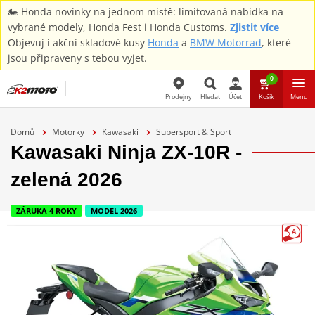
🏍️ Honda novinky na jednom místě: limitovaná nabídka na
vybrané modely, Honda Fest i Honda Customs.
Zjistit více
Objevuj i akční skladové kusy
Honda
a
BMW Motorrad
, které
jsou připraveny s tebou vyjet.
0
Prodejny
Hledat
Účet
Košík
Menu
Hledat
Domů
Motorky
Kawasaki
Supersport & Sport
Kawasaki Ninja ZX-10R -
zelená 2026
ZÁRUKA 4 ROKY
MODEL 2026