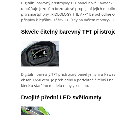
Digitální barevný přístrojový TFT panel nové Kawasaki
umožňuje jezdcům bezdrátové propojení jejich mobiln
pro smartphony „RIDEOLOGY THE APP“ lze pohodlně ovl
přispívá k lepšímu zážitku z jízdy na Vašem motocyklu.
Skvěle čitelný barevný TFT přístroj
Digitální barevný TFT přístrojový panel je nyní u Kawa
obsahu 650 ccm. Je přehledný a perfektně čitelný i na
které u staršího modelu nebyly k dispozici.
Dvojité přední LED světlomety