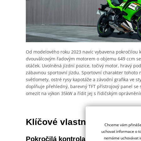
Od modelového roku 2023 navíc vybavena pokročilou k
dvouválcovým řadovým motorem o objemu 649 ccm se
otáček. Uvolněná jízdní pozice, točivý motor, hravý po
zábavnou sportovní jízdu. Sportovní charakter tohoto 
světlomety, ostré rysy kapotáže a závodní grafika ve s
doplňuje přehledný, barevný TFT přístrojový panel se 
omezit na výkon 35kW a řídit jej s řidičským oprávněn
Klíčové vlastnosti
Chceme vám přinášet
uchovat informace o to
Pokročilá kontrola trakce Kawasak
nemáme uchovávat in