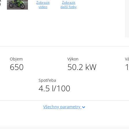
Zobrazit
Zobrazit
video
další fotky
Objem
Výkon
V
650
50.2 kW
1
Spotřeba
4.5 l/100
Všechny parametry