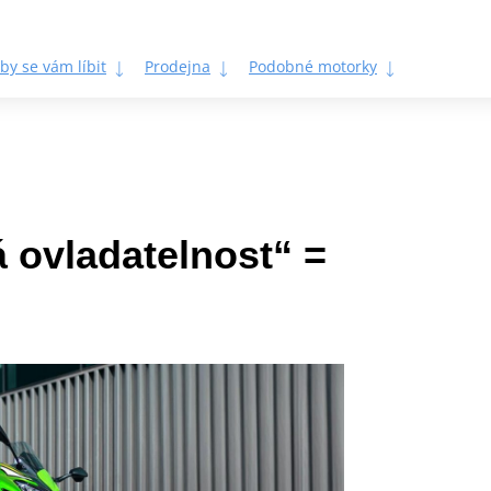
by se vám líbit
Prodejna
Podobné motorky
á ovladatelnost“ =