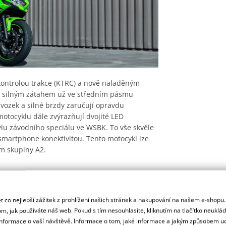
ontrolou trakce (KTRC) a nově naladěným
 silným zátahem už ve středním pásmu
dvozek a silné brzdy zaručují opravdu
motocyklu dále zvýrazňují dvojité LED
tylu závodního speciálu ve WSBK. To vše skvěle
smartphone konektivitou. Tento motocykl lze
ím skupiny A2.
 co nejlepší zážitek z prohlížení našich stránek a nakupování na našem e-shopu
m, jak používáte náš web. Pokud s tím nesouhlasíte, kliknutím na tlačítko neuklá
i (KTRC)
formace o vaší návštěvě. Informace o tom, jaké informace a jakým způsobem