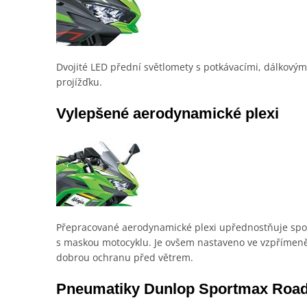
Dvojité LED přední světlomety s potkávacími, dálkovými
projížďku.
Vylepšené aerodynamické plexi
Přepracované aerodynamické plexi upřednostňuje sporto
s maskou motocyklu. Je ovšem nastaveno ve vzpřímeněj
dobrou ochranu před větrem.
Pneumatiky Dunlop Sportmax Road