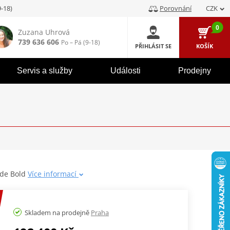
9-18)
Porovnání
CZK
0
Zuzana Uhrová
739 636 606
Po – Pá (9-18)
PŘIHLÁSIT SE
KOŠÍK
Servis a služby
Události
Prodejny
ide Bold
Více informací
Skladem na prodejně
Praha