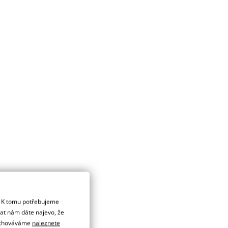
. K tomu potřebujeme
dat nám dáte najevo, že
 uchováváme
naleznete