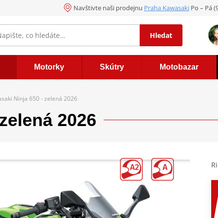
Navštivte naši prodejnu
Praha Kawasaki
Po – Pá (
Hledat
Motorky
Skútry
Motobazar
saki Ninja 650 - zelená 2026
 zelená 2026
R