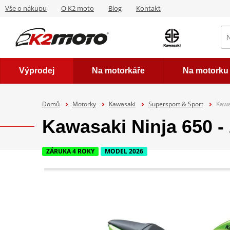
Vše o nákupu
O K2 moto
Blog
Kontakt
Výprodej
Na motorkáře
Na motorku
Domů
Motorky
Kawasaki
Supersport & Sport
Kawa
Kawasaki Ninja 650 -
ZÁRUKA 4 ROKY
MODEL 2026