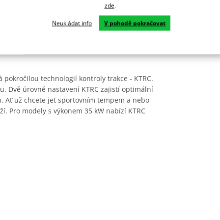
zde
.
Neukládat info
V pohodě pokračovat
pokročilou technologií kontroly trakce - KTRC.
klu. Dvě úrovně nastavení KTRC zajistí optimální
ch. Ať už chcete jet sportovním tempem a nebo
drží. Pro modely s výkonem 35 kW nabízí KTRC