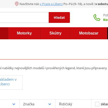
Navštivte nás
v Praze a Liberci
Po–Pá (9–18), a nově i
v sobot
Po
Hledat
Ko
Motorky
Skútry
Motobazar
í nabídky nejnovějších modelů i prověřených legend, které jsou připraveny 
 skladem v
iberci
Značka
Řidičský
skl