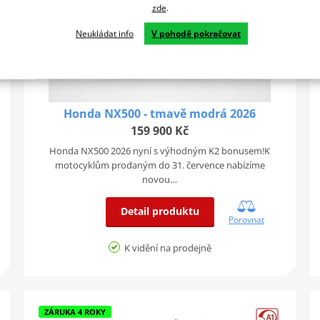
zde
.
Neukládat info
V pohodě pokračovat
Honda NX500 - tmavě modrá 2026
159 900 Kč
Honda NX500 2026 nyní s výhodným K2 bonusem!K
motocyklům prodaným do 31. července nabízíme
novou…
Detail produktu
Porovnat
K vidění na prodejně
ZÁRUKA 4 ROKY