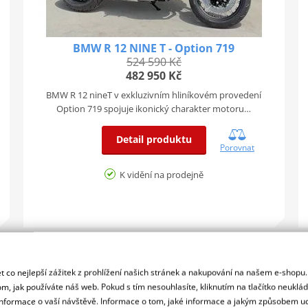
BMW R 12 NINE T - Option 719
524 590 Kč
482 950 Kč
BMW R 12 nineT v exkluzivním hliníkovém provedení
Option 719 spojuje ikonický charakter motoru…
Detail produktu
Porovnat
K vidění na prodejně
MODEL 2026
 co nejlepší zážitek z prohlížení našich stránek a nakupování na našem e-shopu
K2 BONUS
m, jak používáte náš web. Pokud s tím nesouhlasíte, kliknutím na tlačítko neuklá
formace o vaší návštěvě. Informace o tom, jaké informace a jakým způsobem