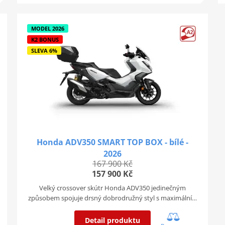
MODEL 2026
K2 BONUS
SLEVA 6%
Honda ADV350 SMART TOP BOX - bílé -
2026
167 900 Kč
157 900 Kč
Velký crossover skútr Honda ADV350 jedinečným
způsobem spojuje drsný dobrodružný styl s maximální…
Detail produktu