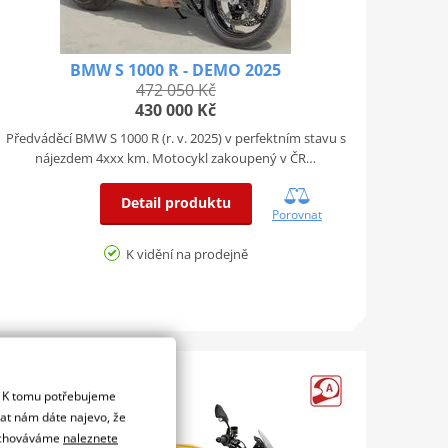
BMW S 1000 R - DEMO 2025
472 050 Kč
430 000 Kč
Předváděcí BMW S 1000 R (r. v. 2025) v perfektním stavu s
nájezdem 4xxx km. Motocykl zakoupený v ČR…
Detail produktu
Porovnat
K vidění na prodejně
ZÁRUKA 4 ROKY
. K tomu potřebujeme
dat nám dáte najevo, že
 uchováváme
naleznete