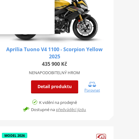
Aprilia Tuono V4 1100 - Scorpion Yellow
2025
435 900 Kč
NENAPODOBITELNÝ HROM
Detail produktu
Porovnat
K vidění na prodejně
Dostupné na
předváděcí jízdu
MODEL 2026