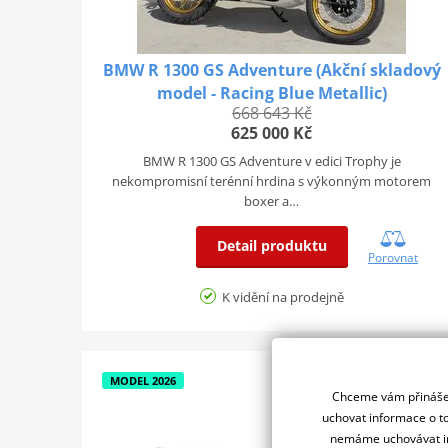
BMW R 1300 GS Adventure (Akční skladový
model - Racing Blue Metallic)
668 643 Kč
625 000 Kč
BMW R 1300 GS Adventure v edici Trophy je
nekompromisní terénní hrdina s výkonným motorem
boxer a…
Detail produktu
Porovnat
K vidění na prodejně
MODEL 2026
Chceme vám přinášet
uchovat informace o to
nemáme uchovávat in