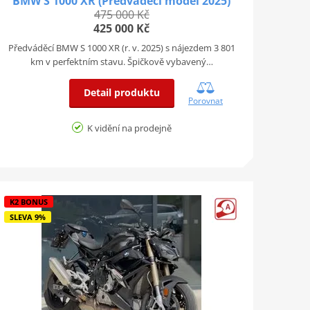
BMW S 1000 XR (Předváděcí model 2025)
475 000 Kč
425 000 Kč
Předváděcí BMW S 1000 XR (r. v. 2025) s nájezdem 3 801
km v perfektním stavu. Špičkově vybavený…
Detail produktu
Porovnat
K vidění na prodejně
K2 BONUS
SLEVA 9%