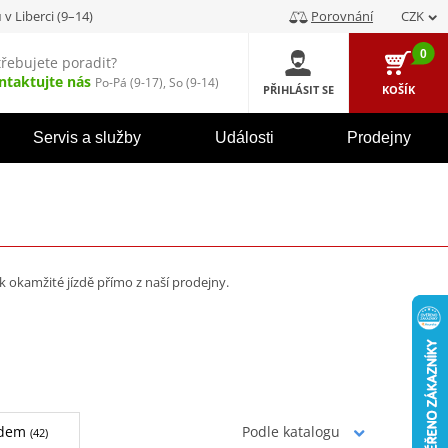
u
v Liberci (9–14)
Porovnání
CZK
0
třebujete poradit?
ntaktujte nás
Po-Pá (9-17), So (9-14)
PŘIHLÁSIT SE
KOŠÍK
Servis a služby
Události
Prodejny
k okamžité jízdě přímo z naší prodejny.
adem
(42)