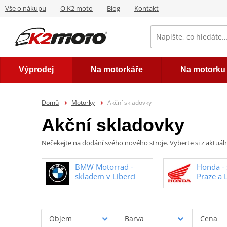
Vše o nákupu
O K2 moto
Blog
Kontakt
Výprodej
Na motorkáře
Na motorku
Domů
Motorky
Akční skladovky
Akční skladovky
Nečekejte na dodání svého nového stroje. Vyberte si z aktuáln
BMW Motorrad -
Honda -
skladem v Liberci
Praze a L
Objem
Barva
Cena