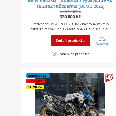
BMW F 900 GS – K2 EDICE s výbavou SHAD
za 28 924 Kč zdarma (DEMO 2025)
329 000 Kč
320 000 Kč
Předváděcí BMW F 900 GS (2025, najeto 4xxx km) v
perfektním stavu od K2 Moto. V exkluzivní K2 Edici…
Detail produktu
Porovnat
K vidění na prodejně
ZÁRUKA 5 LET
K2 BONUS
SLEVA 7%