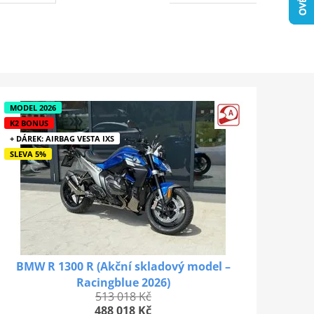
MODEL 2026
K2 BONUS
+ DÁREK: AIRBAG VESTA IXS
SLEVA 5%
BMW R 1300 R (Akční skladový model –
Racingblue 2026)
513 018 Kč
488 018 Kč