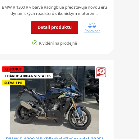
BMW R 1300 R v barvě Racingblue představuje novou éru
dynamických roadsterů s ikonickým motorem…
Detail produktu
Porovnat
K vidění na prodejně
K2 BONUS
+ DÁREK: AIRBAG VESTA IXS
SLEVA 11%