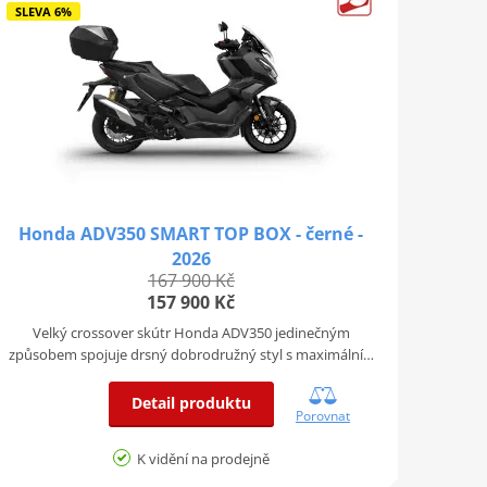
SLEVA 6%
Honda ADV350 SMART TOP BOX - černé -
2026
167 900 Kč
157 900 Kč
Velký crossover skútr Honda ADV350 jedinečným
způsobem spojuje drsný dobrodružný styl s maximální…
Detail produktu
Porovnat
K vidění na prodejně