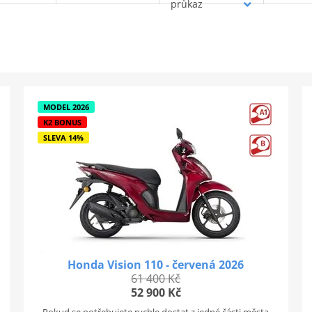
průkaz
MODEL 2026
K2 BONUS
SLEVA 14%
Honda Vision 110 - červená 2026
61 400 Kč
52 900 Kč
Pokud se potřebujete rychle dostat z jedné části města