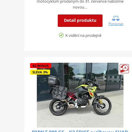
motocyklům prodaným do 31. července nabízíme
novou…
Detail produktu
Porovnat
K vidění na prodejně
K2 BONUS
SLEVA 3%