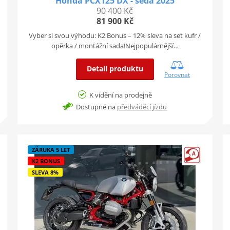
Honda PCX125 DX - šedá 2025
90 400 Kč
81 900 Kč
Vyber si svou výhodu: K2 Bonus – 12% sleva na set kufr /
opěrka / montážní sada!Nejpopulárnější…
Detail produktu
Porovnat
K vidění na prodejně
Dostupné na
předváděcí jízdu
ZÁRUKA 5 LET
K2 BONUS
SLEVA 8%