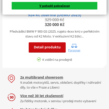
Výkon
STK do
V pohodě pokračovat
Olejem/vodou chlazený čtyřválcový
BMW F 900 GS – K2 EDICE s výbavou SHAD za 28
Typ
125 kW
04/2030
čtyřtaktní řadový motor se čtyřmi ventily na
motoru
924 Kč zdarma (DEMO 2025)
válec
329 000 Kč
Původ
320 000 Kč
ČR
Brzdy a Odpružení
Předváděcí BMW F 900 GS (2025, najeto 4xxx km) v perfektním
stavu od K2 Moto. V exkluzivní K2 Edici…
Přední
Dvoukotoučová brzda, průměr 320 mm,
Detail produktu
brzdy
4pístkové pevné třmeny
Porovnat
AIRBAGOVÁ VESTA IXS
Zadní
Jednokotoučová brzda, průměr 265 mm,
K vidění na prodejně
brzdy
dvoupístkový plovoucí třmen
IPRO 1.0 ZDARMA V RÁMCI K2 BONUSU
Teleskopická vidlice Upside-Down, průměr
Přední
Nejpohodlnější vesta na trhu – odvětraná, pružná a
45 mm, zpětný útlum a komprese s
odpružení
2x multibrand showroom
lehká. Včetně 3 měsíců předplatného zdarma.
elektronickou regulací (Dynamic ESA)
9 značek motocyklů, servis, oblečení, doplňky i náhradní
Dynamické odpružení „Electronic
díly, to vše v Praze a Liberci
Zadní
Suspension Adjustment“, elektronicky
Více než 30 let zkušeností
odpružení
nastavitelné předpětí pružiny, zpětný útlum
Za řídítky motorek, v servisu i prodeji moto vybavení
a komprese tlumiče s elektronickou regulací