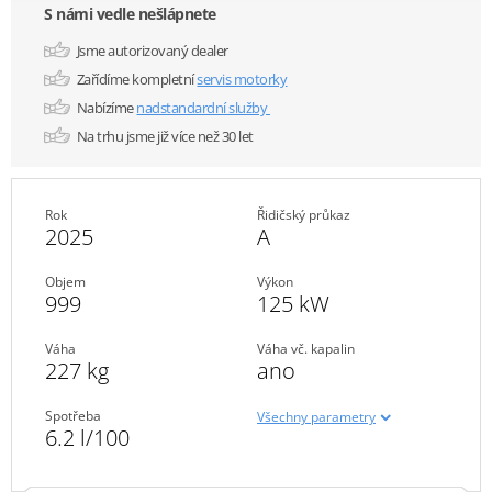
S námi vedle nešlápnete
Jsme autorizovaný dealer
Zařídíme kompletní
servis motorky
Nabízíme
nadstandardní služby
Na trhu jsme již více než 30 let
Rok
Řidičský průkaz
2025
A
Objem
Výkon
999
125 kW
Váha
Váha vč. kapalin
227 kg
ano
Spotřeba
Všechny parametry
6.2 l/100