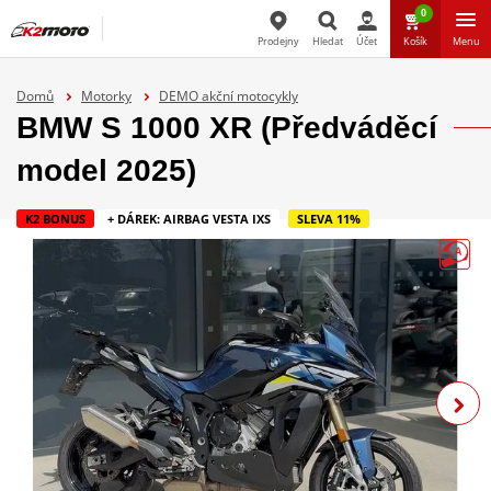
0
Prodejny
Hledat
Účet
Košík
Menu
Hledat
Domů
Motorky
DEMO akční motocykly
BMW S 1000 XR (Předváděcí
model 2025)
K2 BONUS
+ DÁREK: AIRBAG VESTA IXS
SLEVA 11%