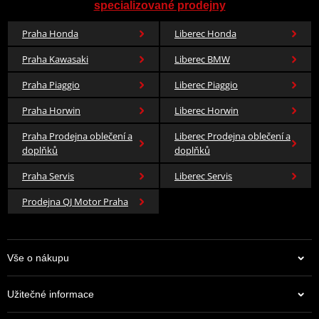
specializované prodejny
Praha Honda
Liberec Honda
SPORTOVNÍ VÝKON NA DLOUHÉ TRASY
Praha Kawasaki
Liberec BMW
Praha Piaggio
Liberec Piaggio
Dynamika a agilita
Praha Horwin
Liberec Horwin
Díky optimalizované hmotnosti a výkonnému čtyřválci zažijete
sportovní náskok v každé zatáčce. Software Schaltassistent Pro
Praha Prodejna oblečení a
Liberec Prodejna oblečení a
zajišťuje bleskové a hladké řazení.
doplňků
doplňků
Praha Servis
Liberec Servis
Maximální konektivita
Prodejna QJ Motor Praha
6,5“ TFT displej s BMW Motorrad Connectivity umožňuje
propojení s chytrým telefonem pro navigaci, hudbu i hovory
přímo do přilby.
Vše o nákupu
Užitečné informace
Komfort bez hranic
Optimalizovaná geometrie sedačky a elektronický podvozek