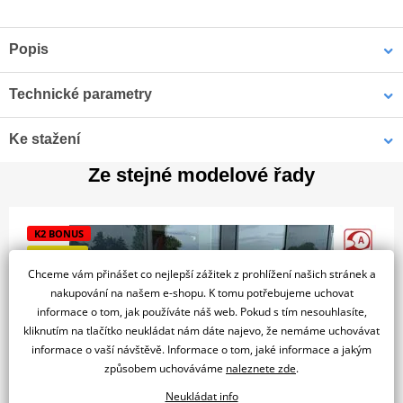
Popis
Technické parametry
BMW S 1000 XR
Motor
V PLNÉ SÍLE – S MAXIMÁLNÍ VÝDRŽÍ |
Ke stažení
#NeverStopChallenging
Cenová karta S1000XR.pdf
Ze stejné modelové řady
PDF
Počet
4
Předváděcí motocykl v perfektním stavu.
Stroj byl poctivě
válců
zajížděn zaměstnanci K2moto. S 1000 XR představuje
Typ
K2 BONUS
ultimativní symbiózu výbavy na dlouhé tratě a High
olejem/vodou
chlazení
SLEVA 3%
Performance sportovního motocyklu s výkonem 170 k (v
Chceme vám přinášet co nejlepší zážitek z prohlížení našich stránek a
Zdvihový
základu) a špičkovým komfortem.
999 cm³
nakupování na našem e-shopu. K tomu potřebujeme uchovat
objem
informace o tom, jak používáte náš web. Pokud s tím nesouhlasíte,
Způsob
kliknutím na tlačítko neukládat nám dáte najevo, že nemáme uchovávat
Elektrický
startování
informace o vaší návštěvě. Informace o tom, jaké informace a jakým
Rok výroby
Najeto
způsobem uchováváme
naleznete zde
.
Palivový
2025
3 801 km
Elektronické vstřikování
systém
Neukládat info