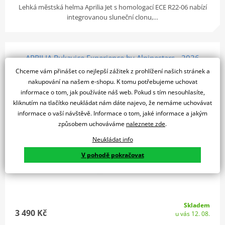
Lehká městská helma Aprilia Jet s homologací ECE R22-06 nabízí
integrovanou sluneční clonu,…
APRILIA Rukavice Experience by Alpinestars - 2026
Chceme vám přinášet co nejlepší zážitek z prohlížení našich stránek a
nakupování na našem e-shopu. K tomu potřebujeme uchovat
informace o tom, jak používáte náš web. Pokud s tím nesouhlasíte,
kliknutím na tlačítko neukládat nám dáte najevo, že nemáme uchovávat
informace o vaší návštěvě. Informace o tom, jaké informace a jakým
způsobem uchováváme
naleznete zde
.
Neukládat info
V pohodě pokračovat
Skladem
3 490 Kč
u vás 12. 08.