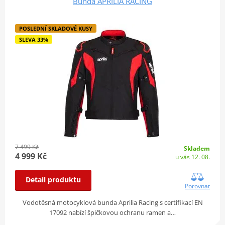
Bunda APRILIA RACING
POSLEDNÍ SKLADOVÉ KUSY
SLEVA 33%
7 499 Kč
Skladem
4 999 Kč
u vás 12. 08.
Detail produktu
Porovnat
Vodotěsná motocyklová bunda Aprilia Racing s certifikací EN
17092 nabízí špičkovou ochranu ramen a…