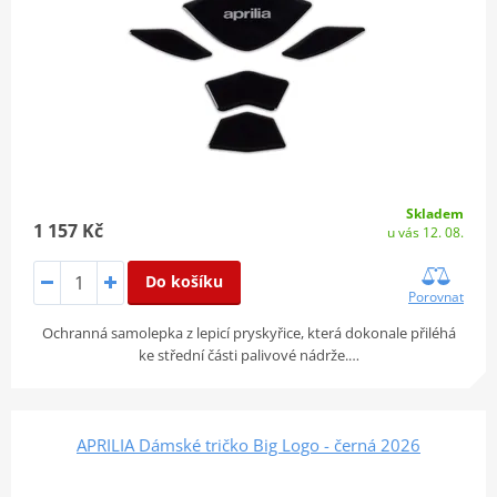
Skladem
1 157 Kč
u vás 12. 08.
Do košíku
Porovnat
Ochranná samolepka z lepicí pryskyřice, která dokonale přiléhá
ke střední části palivové nádrže.…
APRILIA Dámské tričko Big Logo - černá 2026