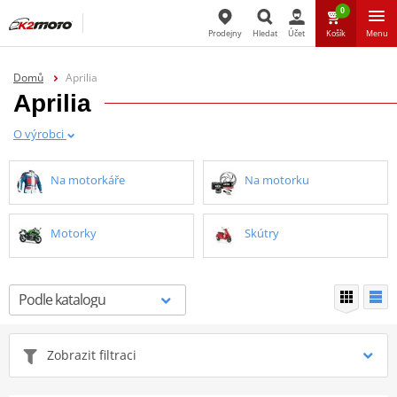
0
Prodejny
Hledat
Účet
Košík
Menu
Hledat
Domů
Aprilia
Aprilia
O výrobci
Na motorkáře
Na motorku
Motorky
Skútry
Zobrazit filtraci