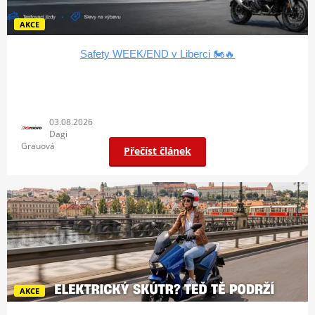
AKCE
Safety WEEK/END v Liberci 🏍️🔥
03.08.2026
Dagi
Grauová
Přečíst článek
AKCE