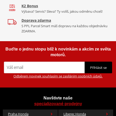
K2 Bonus
Výbava? Servis? Sleva? Ty volíš, jakou odměnu chceš!
Doprava zdarma
S PPL Parcel Smart máš dopravu na každou objednávku
ZDARMA.
Buďte o jednu stopu blíž k novinkám a akcím ze světa
motorů.
Přihlásit se
Odběrem novinek souhlasím se zasíláním osobních údajů.
Navštivte naše
specializované prodejny
Praha Honda
Liberec Honda