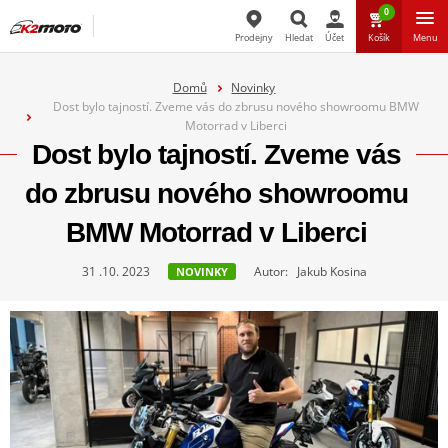
0
Prodejny
Hledat
Účet
Košík
Menu
Hledat
Domů
Novinky
Dost bylo tajností. Zveme vás do zbrusu nového showroomu BMW
Motorrad v Liberci
Dost bylo tajností. Zveme vás
do zbrusu nového showroomu
BMW Motorrad v Liberci
31 .10. 2023
Autor: Jakub Kosina
NOVINKY