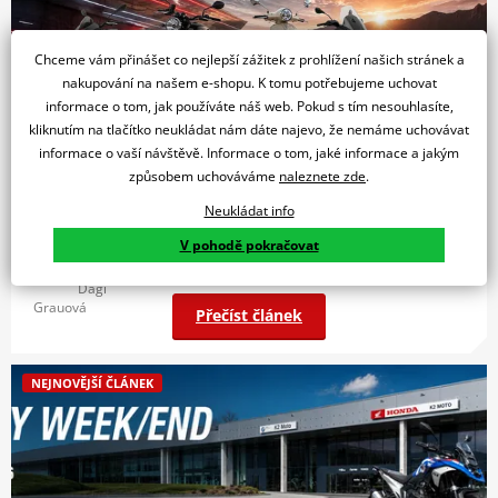
Chceme vám přinášet co nejlepší zážitek z prohlížení našich stránek a
nakupování na našem e-shopu. K tomu potřebujeme uchovat
informace o tom, jak používáte náš web. Pokud s tím nesouhlasíte,
AKCE
kliknutím na tlačítko neukládat nám dáte najevo, že nemáme uchovávat
informace o vaší návštěvě. Informace o tom, jaké informace a jakým
Nižší splátky, nový stroj: jak funguje financování se
způsobem uchováváme
naleznete zde
.
zůstatkovou hodnotou na italské motorky?
Neukládat info
V pohodě pokračovat
05.08.2026
Dagi
Grauová
Přečíst článek
NEJNOVĚJŠÍ ČLÁNEK