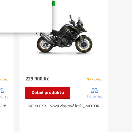
ZÁRUKA 3 ROKY
229 900 Kč
otaz
Na dotaz
Detail produktu
ovnat
Porovnat
TOR!
SRT 900 SX - Nová vlajková loď QJMOTOR