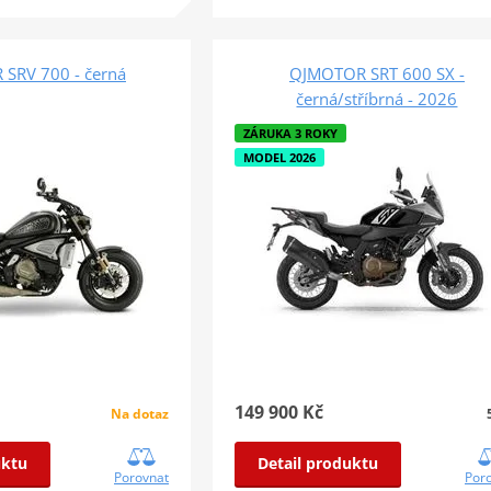
SRV 700 - černá
QJMOTOR SRT 600 SX -
černá/stříbrná - 2026
ZÁRUKA 3 ROKY
MODEL 2026
149 900 Kč
Na dotaz
uktu
Detail produktu
Porovnat
Por