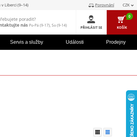
u
v Liberci (9–14)
Porovnání
CZK
0
třebujete poradit?
ntaktujte nás
Po-Pá (9-17), So (9-14)
PŘIHLÁSIT SE
KOŠÍK
Servis a služby
Události
Prodejny