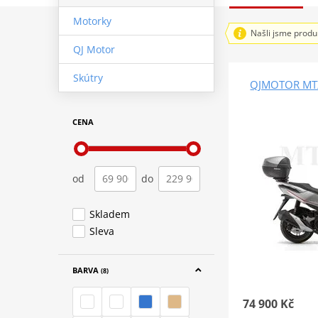
Motorky
Našli jsme produ
QJ Motor
Skútry
QJMOTOR MTX
CENA
od
do
Skladem
Sleva
BARVA
(8)
74 900 Kč