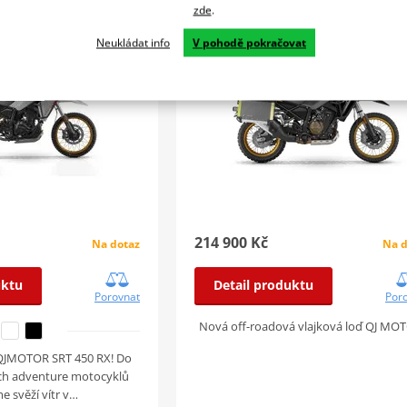
zde
.
MODEL 2026
Neukládat info
V pohodě pokračovat
214 900 Kč
Na dotaz
Na d
uktu
Detail produktu
Porovnat
Por
Nová off-roadová vlajková loď QJ MO
 QJMOTOR SRT 450 RX! Do
ých adventure motocyklů
e svěží vítr v…