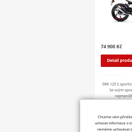
74 900 Kč
Detail prod
SRK 125 S sporto
Se svým spo
nejmenšíh
Chceme vám přinášet
QJ MOTOR 
uchovat informace o to
nemáme uchovávat in