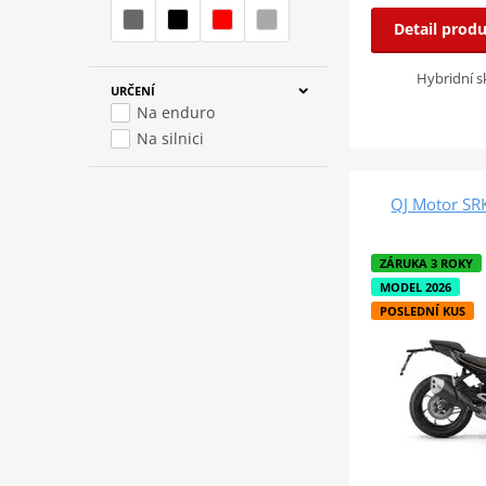
Detail prod
Hybridní s
URČENÍ
Na enduro
Na silnici
QJ Motor SRK
ZÁRUKA 3 ROKY
MODEL 2026
POSLEDNÍ KUS