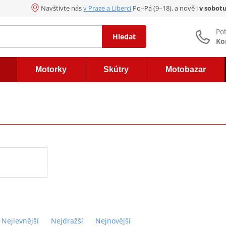
Navštivte nás
v Praze a Liberci
Po–Pá (9–18), a nově i
v sobot
Po
Hledat
Ko
Motorky
Skútry
Motobazar
Nejlevnější
Nejdražší
Nejnovější