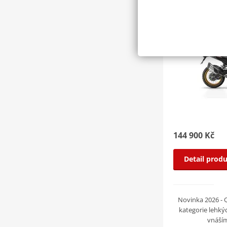
MODEL 2026
144 900 Kč
Detail prod
Novinka 2026 -
kategorie lehk
vnáším