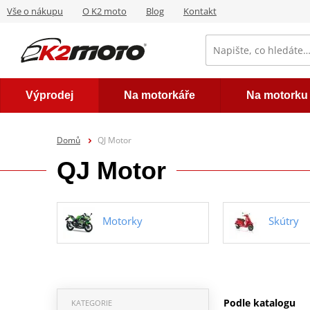
Vše o nákupu
O K2 moto
Blog
Kontakt
Výprodej
Na motorkáře
Na motorku
Domů
QJ Motor
QJ Motor
Motorky
Skútry
Podle katalogu
KATEGORIE