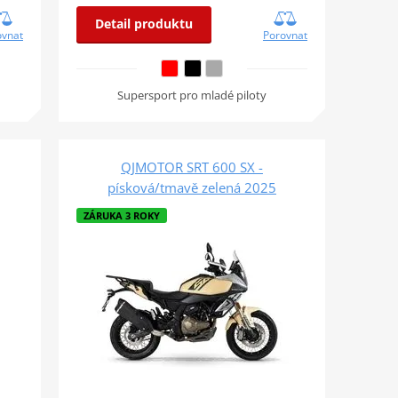
Detail produktu
ovnat
Porovnat
Supersport pro mladé piloty
QJMOTOR SRT 600 SX -
písková/tmavě zelená 2025
ZÁRUKA 3 ROKY