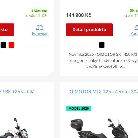
Skladem
Skl
144 900 Kč
u vás 11. 08.
u vás 11
uktu
Detail produktu
Porovnat
Por
Novinka 2026 - QJMOTOR SRT 450 RX!
kategorie lehkých adventure motocy
vnášíme svěží vítr v…
SRK 125S - bílá
QJMOTOR MTX 125 - černá - 20
MODEL 2026