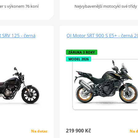
ser s výkonem 76 koní
Nejvybavenější motocykl své třídy
SRV 125 - černá
QJ Motor SRT 900 S E5+ - černá 
ZÁRUKA 3 ROKY
MODEL 2026
219 900 Kč
Na dotaz
Na d