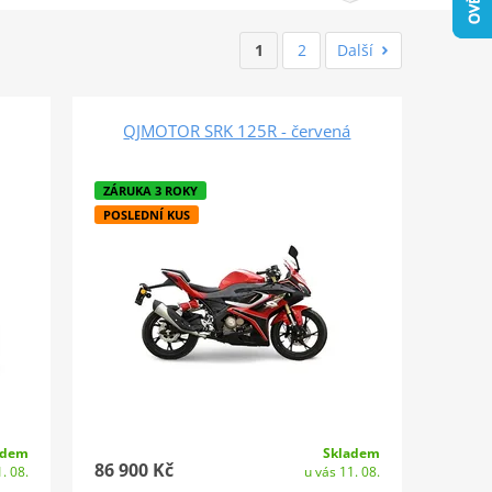
1
2
Další
QJMOTOR SRK 125R - červená
ZÁRUKA 3 ROKY
POSLEDNÍ KUS
adem
Skladem
86 900 Kč
. 08.
u vás 11. 08.