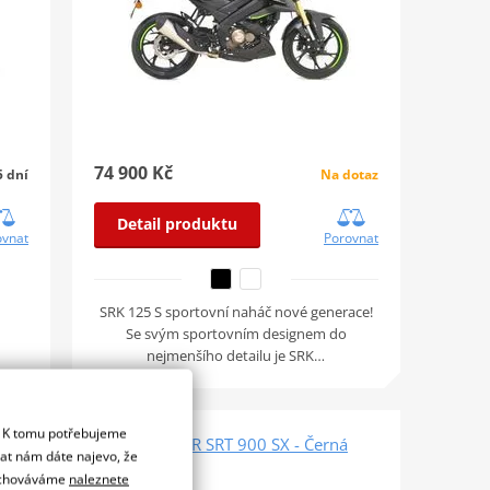
74 900 Kč
5 dní
Na dotaz
Detail produktu
ovnat
Porovnat
SRK 125 S sportovní naháč nové generace!
Se svým sportovním designem do
nejmenšího detailu je SRK…
. K tomu potřebujeme
026
QJMOTOR SRT 900 SX - Černá
dat nám dáte najevo, že
 uchováváme
naleznete