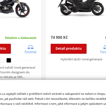
74 900 Kč
Skladem u dodavatele
uktu
Detail produktu
Porovnat
Por
Hybridní skútr nové generace
vní naháč nové generace!
rtovním designem do
o detailu je SRK…
 co nejlepší zážitek z prohlížení našich stránek a nakupování na našem e-shopu
SRT 450 RX - bílá
QJMOTOR SRT 800 RX - černá 2
m, jak používáte náš web. Pokud s tím nesouhlasíte, kliknutím na tlačítko neuklá
formace o vaší návštěvě. Informace o tom, jaké informace a jakým způsobem