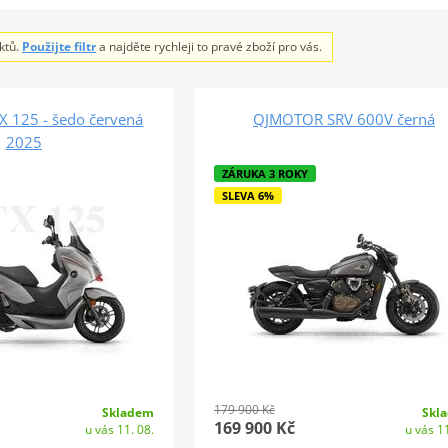
ktů.
Použijte filtr
a najděte rychleji to pravé zboží pro vás.
 125 - šedo červená
QJMOTOR SRV 600V černá
2025
ZÁRUKA 3 ROKY
SLEVA 6%
179 900 Kč
Skl
Skladem
169 900 Kč
u vás 11
u vás 11. 08.