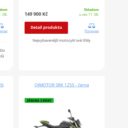
adem
Skladem
149 900 Kč
. 08.
u vás 11. 08.
Detail produktu
ovnat
Porovnat
Nejvybavenější motocykl své třídy
 Do
klů
26
QJMOTOR SRK 125S - černá
ZÁRUKA 3 ROKY