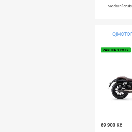
Moderní crui
QJMOTOR 
ZÁRUKA 3 ROKY
69 900 Kč