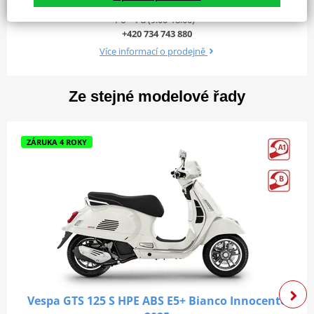
Pohotovostní hmotnost vč.
Po – Pá (9:00-18:00)
ne
kapalin
+420 734 743 880
Více informací o prodejně
Rozvor
1350 mm
1870 x 735 x 1150
D x Š x V
mm
Ze stejné modelové řady
Zadní pneumatika
120/70 - 11”
Přední pneumatika
110/70 - 12”
ZÁRUKA 4 ROKY
Vespa GTS 125 S HPE ABS E5+ Bianco Innocente