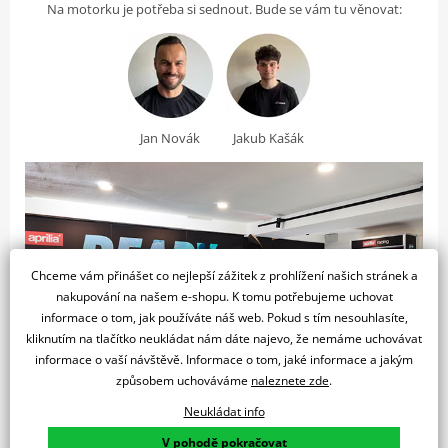
během zpomalování ujedete až 100 km na jedno nabití. Tlukoucím
Čas nabití 0-100%
4 h
Na motorku je potřeba si sednout. Bude se vám tu věnovat:
srdcem modelu Vespa Elettrica je tichý, technicky vyspělý
Nabíjecí proud
220 V A
elektromotor.
Výkon a Převodovka
Jan Novák
Jakub Kašák
Maximální rychlost
70 km/h
Maximální výkon
4 kW
Brzdy a Odpružení
Chceme vám přinášet co nejlepší zážitek z prohlížení našich stránek a
Přední brzdy
Ø 200 mm kotouč
nakupování na našem e-shopu. K tomu potřebujeme uchovat
Zadní brzdy
Ø 140 mm buben
informace o tom, jak používáte náš web. Pokud s tím nesouhlasíte,
kliknutím na tlačítko neukládat nám dáte najevo, že nemáme uchovávat
Rám a rozměry
informace o vaší návštěvě. Informace o tom, jaké informace a jakým
způsobem uchováváme
naleznete zde
.
Výška sedadla
790 mm
Neukládat info
Pohotovostní hmotnost
130 kg
V pohodě pokračovat
Vrbova 19, Praha, 14700