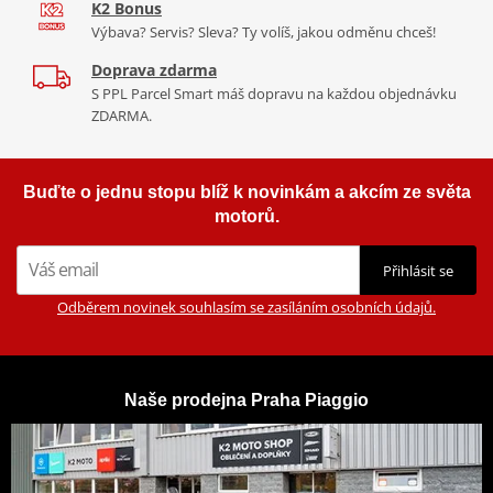
K2 Bonus
Výbava? Servis? Sleva? Ty volíš, jakou odměnu chceš!
Doprava zdarma
S PPL Parcel Smart máš dopravu na každou objednávku
ZDARMA.
Buďte o jednu stopu blíž k novinkám a akcím ze světa
motorů.
Přihlásit se
Odběrem novinek souhlasím se zasíláním osobních údajů.
Naše prodejna Praha Piaggio