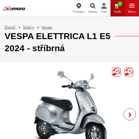
0
Prodejny
Hledat
Účet
Košík
Menu
Hledat
Domů
Skútry
Vespa
VESPA ELETTRICA L1 E5
2024 - stříbrná