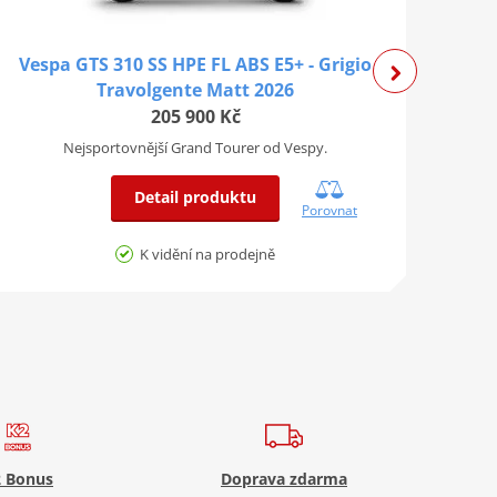
Vespa GTS 310 SS HPE FL ABS E5+ - Grigio
V
Travolgente Matt 2026
205 900 Kč
Nejsportovnější Grand Tourer od Vespy.
Detail produktu
Porovnat
K vidění na prodejně
 Bonus
Doprava zdarma