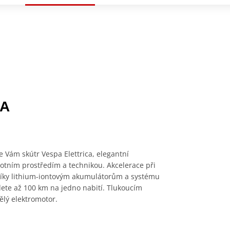
CA
e Vám skútr Vespa Elettrica, elegantní
otním prostředím a technikou. Akcelerace při
. Díky lithium-iontovým akumulátorům a systému
ete až 100 km na jedno nabití. Tlukoucím
ělý elektromotor.