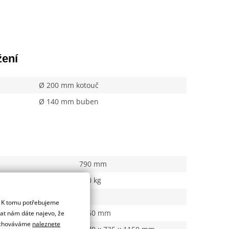
žení
Ø 200 mm kotouč
Ø 140 mm buben
790 mm
130 kg
. kapalin
ne
. K tomu potřebujeme
1350 mm
dat nám dáte najevo, že
 uchováváme
naleznete