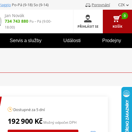
Piaggio
Po-Pá (9-18) So (9-14)
Porovnání
CZK
Jan Novák
0
734 743 880
Po – Pá (9:00-
PŘIHLÁSIT SE
KOŠÍK
18:00)
Servis a služby
Události
Prodejny
Dostupné za 5 dní
192 900 Kč
Možný odpočet DPH