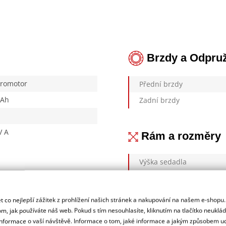
Brzdy a Odpru
tromotor
Přední brzdy
 Ah
Zadní brzdy
V A
Rám a rozměry
Výška sedadla
Pohotovostní hmotnost
Pohotovostní hmotnost vč
70 km/h
 co nejlepší zážitek z prohlížení našich stránek a nakupování na našem e-shopu
Rozvor
4 kW
m, jak používáte náš web. Pokud s tím nesouhlasíte, kliknutím na tlačítko neuklá
formace o vaší návštěvě. Informace o tom, jaké informace a jakým způsobem