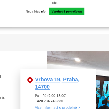
D x Š x V
zde
.
Zadní pneumatika
Neukládat info
V pohodě pokračovat
Přední pneumatika
u
Vrbova 19, Praha,
14700
Po – Pá (9:00-18:00)
m tu
+420 734 743 880
Více informací o prodejně