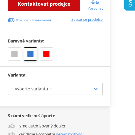
Kontaktovat prodejce
Porovnat
Zeptat se prodejce
Možnosti financování
Barevné varianty:
Varianta:
S námi vedle nešlápnete
Jsme autorizovaný dealer
Zařídíme kompletní
servis motorky