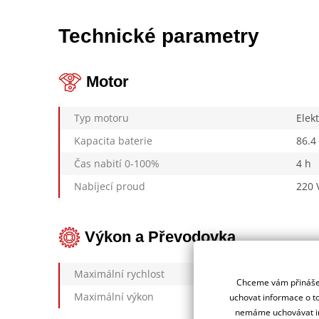
Technické parametry
Motor
Typ motoru
Elek
Kapacita baterie
86.4
Čas nabití 0-100%
4 h
Nabíjecí proud
220 
Výkon a Převodovka
Maximální rychlost
Chceme vám přinášet
Maximální výkon
uchovat informace o to
nemáme uchovávat in