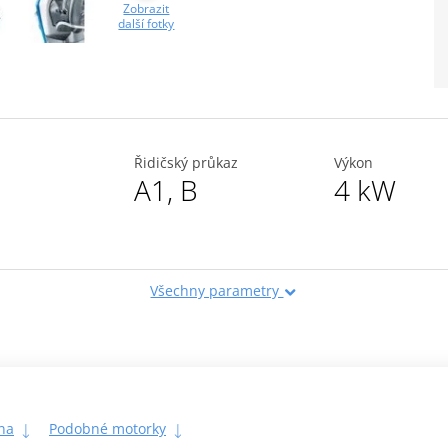
Zobrazit
další fotky
Řidičský průkaz
Výkon
A1
,
B
4 kW
Všechny parametry
na
Podobné motorky