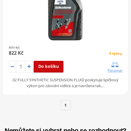
891 Kč
822 Kč
4 týdny
Do košíku
Porovnat
02 FULLY SYNTHETIC SUSPENSION FLUID poskytuje špičkový
výkon pro závodní vidlice a je navržena tak,…
1
Nemůžete si vybrat nebo se rozhodnout?