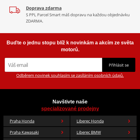
Doprava zdarma
S PPL Parcel Smart máš dopravu na každou objednávku
ZDARMA.
Buďte o jednu stopu blíž k novinkám a akcím ze světa
motorů.
Přihlásit se
Odběrem novinek souhlasím se zasíláním osobních údajů.
Navštivte naše
specializované prodejny
Praha Honda
Liberec Honda
Praha Kawasaki
Liberec BMW