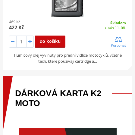
469 Kč
Skladem
422 Kč
u vás 11. 08.
Do košíku
Porovnat
Tlumičový olej vyvinutý pro přední vidlice motocyklů, včetně
těch, které používají cartridge a…
DÁRKOVÁ
KARTA
K2
MOTO