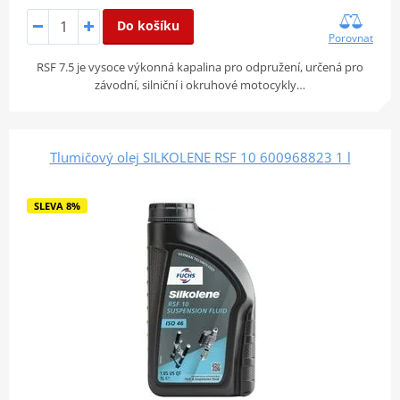
Do košíku
Porovnat
RSF 7.5 je vysoce výkonná kapalina pro odpružení, určená pro
závodní, silniční i okruhové motocykly…
Tlumičový olej SILKOLENE RSF 10 600968823 1 l
SLEVA 8%