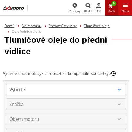
0
Prodejny
Hledat
Účet
Košík
Menu
Hledat
Domů
Na motorku
Provozní tekutiny
Tlumičové oleje
Do předních vidlic
Tlumičové oleje do přední
vidlice
Vyberte si váš motocykl a zobrazte si kompatibilní součástky.