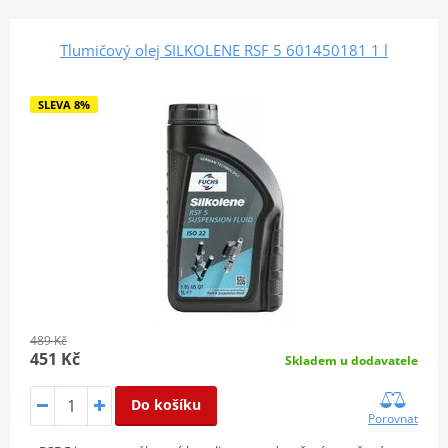
Tlumičový olej SILKOLENE RSF 5 601450181 1 l
SLEVA 8%
489 Kč
451 Kč
Skladem u dodavatele
Do košíku
Porovnat