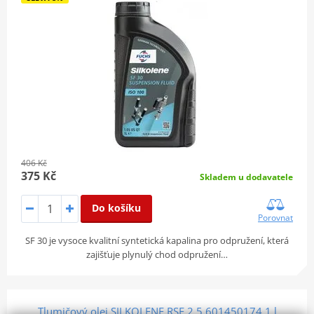
406 Kč
375 Kč
Skladem u dodavatele
Do košíku
Porovnat
SF 30 je vysoce kvalitní syntetická kapalina pro odpružení, která
zajišťuje plynulý chod odpružení…
Tlumičový olej SILKOLENE RSF 2.5 601450174 1 l