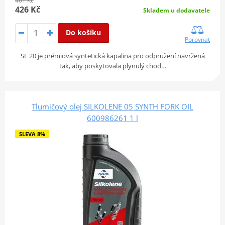
461 Kč
426 Kč
Skladem u dodavatele
Do košíku
Porovnat
SF 20 je prémiová syntetická kapalina pro odpružení navržená
tak, aby poskytovala plynulý chod…
Tlumičový olej SILKOLENE 05 SYNTH FORK OIL
600986261 1 l
SLEVA 8%