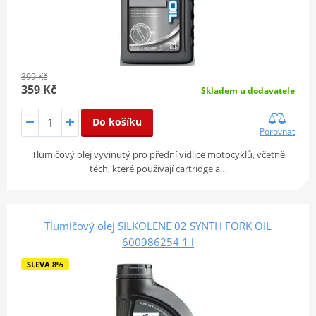
399 Kč
359 Kč
Skladem u dodavatele
Do košíku
Porovnat
Tlumičový olej vyvinutý pro přední vidlice motocyklů, včetně
těch, které používají cartridge a…
Tlumičový olej SILKOLENE 02 SYNTH FORK OIL
600986254 1 l
SLEVA 8%