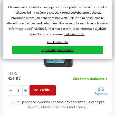
Chceme vám přinášet co nejlepší zážitek z prohlížení našich stránek a
nakupování na našem e-shopu. K tomu potřebujeme uchovat
SLEVA 8%
informace o tom, jak používáte náš web. Pokud s tím nesouhlasíte,
kliknutím na tlačítko neukládat nám dáte najevo, že nemáme uchovávat
informace o vaší návštěvě. Informace o tom, jaké informace a jakým
způsobem uchováváme
naleznete zde
.
Neukládat info
V pohodě pokračovat
489 Kč
451 Kč
Skladem u dodavatele
Do košíku
Porovnat
RSF 2.5 je vysoce výkonná kapalina pro odpružení, určená pro
závodní, silniční i okruhové motocykly…