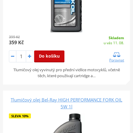
399 Kč
Skladem
359 Kč
u vás 11. 08.
Do košíku
Porovnat
Tlumičový olej vyvinutý pro přední vidlice motocyklů, včetně
těch, které používají cartridge a…
Tlumičový olej Bel-Ray HIGH PERFORMANCE FORK OIL
5W 1l
SLEVA 10%