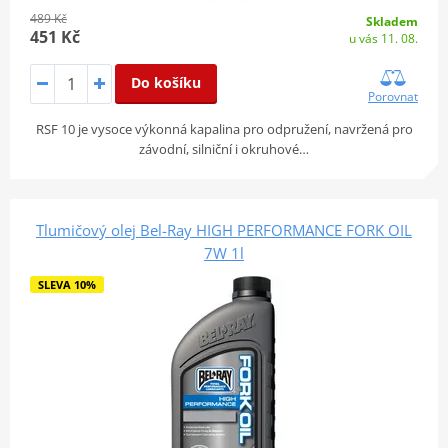
489 Kč
Skladem
451 Kč
u vás 11. 08.
Do košíku
Porovnat
RSF 10 je vysoce výkonná kapalina pro odpružení, navržená pro
závodní, silniční i okruhové…
Tlumičový olej Bel-Ray HIGH PERFORMANCE FORK OIL
7W 1l
SLEVA 10%