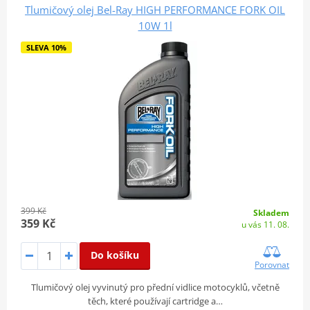
Tlumičový olej Bel-Ray HIGH PERFORMANCE FORK OIL
10W 1l
SLEVA 10%
399 Kč
Skladem
359 Kč
u vás 11. 08.
Do košíku
Porovnat
Tlumičový olej vyvinutý pro přední vidlice motocyklů, včetně
těch, které používají cartridge a…