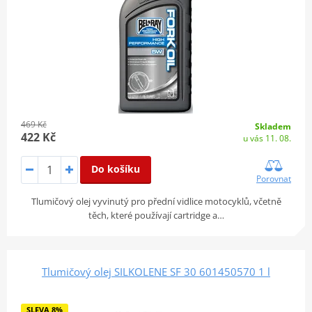
469 Kč
Skladem
422 Kč
u vás 11. 08.
Do košíku
Porovnat
Tlumičový olej vyvinutý pro přední vidlice motocyklů, včetně
těch, které používají cartridge a…
Tlumičový olej SILKOLENE SF 30 601450570 1 l
SLEVA 8%