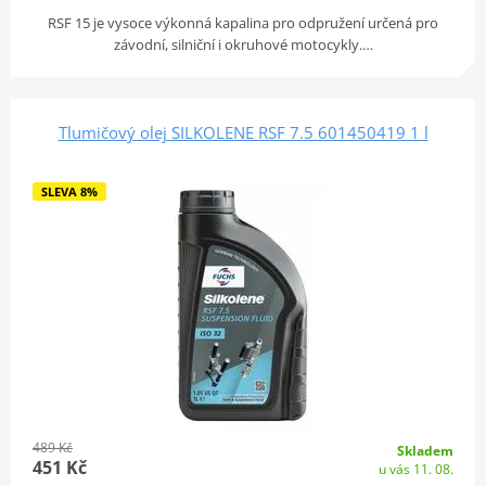
RSF 15 je vysoce výkonná kapalina pro odpružení určená pro
závodní, silniční i okruhové motocykly.…
Tlumičový olej SILKOLENE RSF 7.5 601450419 1 l
SLEVA 8%
489 Kč
Skladem
451 Kč
u vás 11. 08.