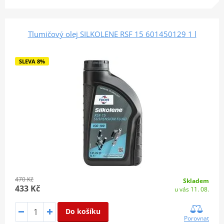
Tlumičový olej SILKOLENE RSF 15 601450129 1 l
SLEVA 8%
470 Kč
Skladem
433 Kč
u vás 11. 08.
Do košíku
Porovnat