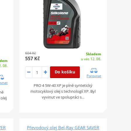
604 Kč
Skladem
557 Kč
u vás 12. 08.
adem
. 08.
Do košíku
Porovnat
ovnat
PRO 4 5W-40 XP je plně syntetický
motocyklový olej s technologií XP. Byl
ně
vyvinut ve spolupráci s…
olej
VER
Převodový olej Bel-Ray GEAR SAVER