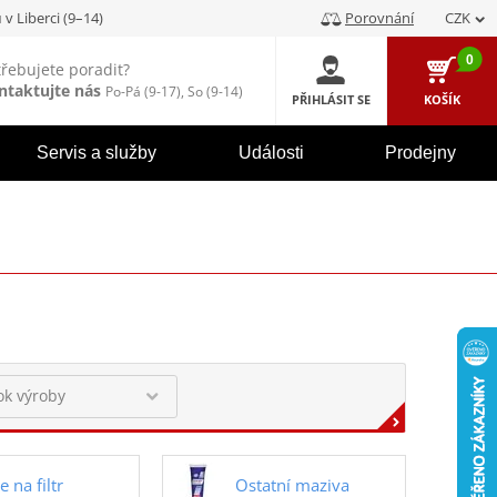
u
v Liberci (9–14)
Porovnání
CZK
0
třebujete poradit?
ntaktujte nás
Po-Pá (9-17), So (9-14)
PŘIHLÁSIT SE
KOŠÍK
Servis a služby
Události
Prodejny
e na filtr
Ostatní maziva