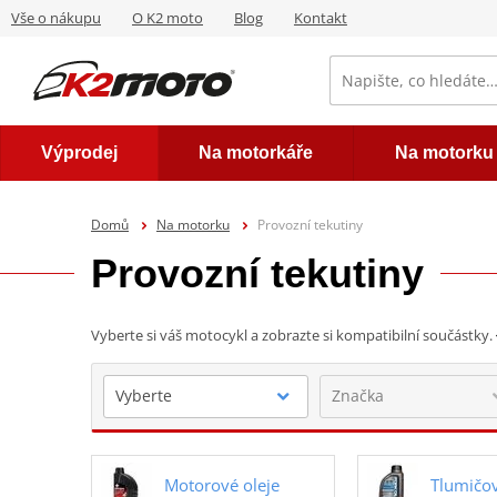
Vše o nákupu
O K2 moto
Blog
Kontakt
Výprodej
Na motorkáře
Na motorku
Domů
Na motorku
Provozní tekutiny
Provozní tekutiny
Vyberte si váš motocykl a zobrazte si kompatibilní součástky.
Motorové oleje
Tlumičov