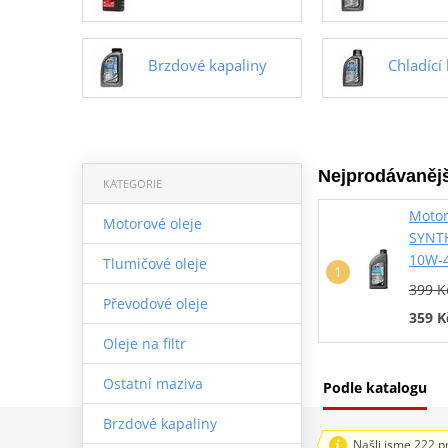
Brzdové kapaliny
Chladící
Nejprodávanějš
KATEGORIE
Motor
Motorové oleje
SYNT
10W-4
Tlumičové oleje
399 K
Převodové oleje
359 K
Oleje na filtr
Ostatní maziva
Podle katalogu
Brzdové kapaliny
Našli jsme 222 p