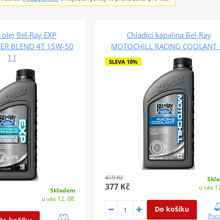
olej Bel-Ray EXP
Chladící kapalina Bel-Ray
TER BLEND 4T 15W-50
MOTOCHILL RACING COOLANT 1
1 l
SLEVA 10%
419 Kč
Skl
377 Kč
u vás 12
Skladem
u vás 12. 08.
Do košíku
Por