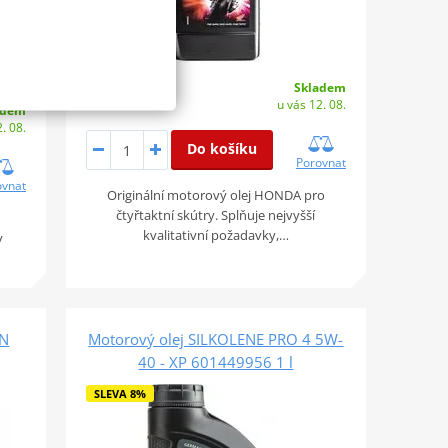
Skladem
868 Kč
u vás 12. 08.
adem
. 08.
Do košíku
Porovnat
ovnat
Originální motorový olej HONDA pro
čtyřtaktní skútry. Splňuje nejvyšší
kvalitativní požadavky,…
y
AN
Motorový olej SILKOLENE PRO 4 5W-
40 - XP 601449956 1 l
SLEVA 8%