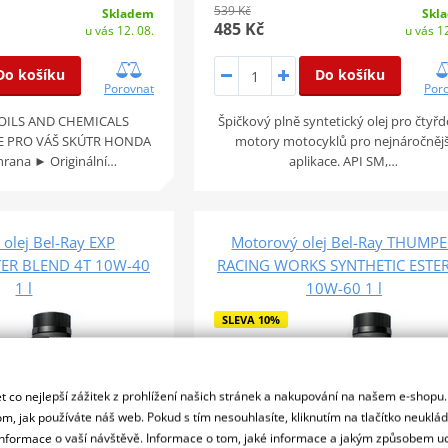
539 Kč
Skladem
Skl
485 Kč
u vás 12. 08.
u vás 12
Do košíku
Do košíku
Porovnat
Por
OILS AND CHEMICALS
Špičkový plně syntetický olej pro čtyř
E PRO VÁŠ SKÚTR HONDA
motory motocyklů pro nejnáročnějš
hrana ► Originální…
aplikace. API SM,…
olej Bel-Ray EXP
Motorový olej Bel-Ray THUMP
TER BLEND 4T 10W-40
RACING WORKS SYNTHETIC ESTER
1 l
10W-60 1 l
SLEVA 10%
 co nejlepší zážitek z prohlížení našich stránek a nakupování na našem e-shopu
m, jak používáte náš web. Pokud s tím nesouhlasíte, kliknutím na tlačítko neuklá
formace o vaší návštěvě. Informace o tom, jaké informace a jakým způsobem