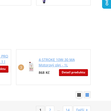
E PRO
4-STROKE 10W-30 MA
 1 l
Motorový olej - 1L
uktu
Detail produktu
868 Kč
1
2
…
14
Další