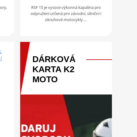
ory,
RSF 15 je vysoce výkonná kapalina pro
odpružení určená pro závodní, silniční i
okruhové motocykly.…
L
DÁRKOVÁ
l
KARTA
K2
MOTO