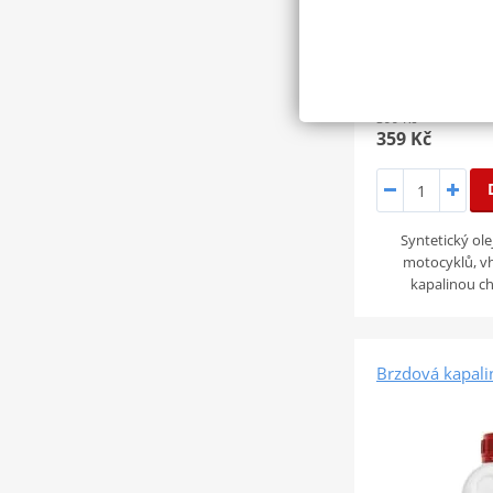
399 Kč
359 Kč
Syntetický ol
motocyklů, v
kapalinou c
Brzdová kapali