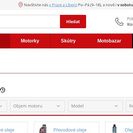
Navštivte nás
v Praze a Liberci
Po–Pá (9–18), a nově i
v sobot
Po
Hledat
Ko
Motorky
Skútry
Motobazar
é oleje
Převodové oleje
Olej