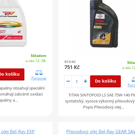
Skladem
u vás 12. 08.
813 Kč
Skl
751 Kč
u vás 12
Do košíku
Porovnat
Do košíku
Por
apaliny obsahují speciální
pomáhají zabránit oxidaci
TITAN SINTOPOID LS SAE 75W-140 Pl
apaliny a…
syntetický, vysoce výkonný převodový 
Popis Převodový olej…
olej Bel-Ray EXP
Převodový olej Bel-Ray GEAR SA