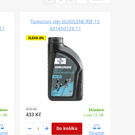
Tlumičový olej SILKOLENE RSF 15
 l
601450129 1 l
SLEVA 8%
470 Kč
adem
Skladem
433 Kč
. 08.
u vás 12. 08.
Do košíku
ovnat
Porovnat