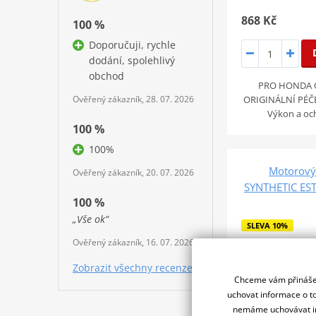
868 Kč
100 %
Doporučuji, rychle
dodání, spolehlivý
obchod
PRO HONDA 
Ověřený zákazník, 28. 07. 2026
ORIGINÁLNÍ PÉČ
Výkon a oc
100 %
100%
Motorový 
Ověřený zákazník, 20. 07. 2026
SYNTHETIC ES
100 %
„Vše ok“
SLEVA 10%
Ověřený zákazník, 16. 07. 2026
Zobrazit všechny recenze
Chceme vám přinášet
uchovat informace o to
nemáme uchovávat in