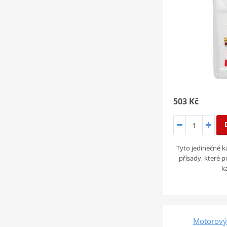
503 Kč
Tyto jedinečné k
přísady, které 
k
Motorový 