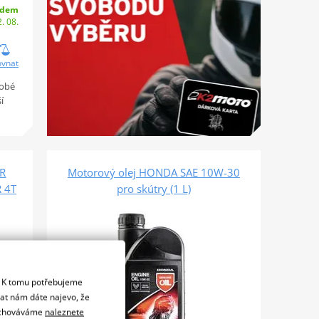
adem
. 08.
ovnat
dobé
í
ER
Motorový olej HONDA SAE 10W-30
 4T
pro skútry (1 L)
. K tomu potřebujeme
dat nám dáte najevo, že
 uchováváme
naleznete