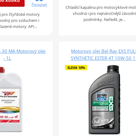
Do košíku
Porovnat
Chladící kapalina pro motocyklové mot
vhodná i pro nejnáročnější závodní
ej pro čtyřdobé motory
podmínky. Neředit, je…
hodný pro vzduchem i
hlazené motory. API…
-30 MA Motorový olej
Motorový olej Bel-Ray EXS FUL
- 1L
SYNTHETIC ESTER 4T 10W-50 1 
SLEVA 10%