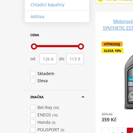
Chladící kapaliny
Aditiva
Motorový 
SYNTHETIC ES
CENA
VÝPRODEJ
SLEVA 10%
od
do
Skladem
Sleva
ZNAČKA
Bel-Ray
(50)
399 Kč
ENEOS
(16)
359 Kč
Honda
(3)
POLISPORT
(5)