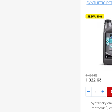
SYNTHETIC ES
SLEVA 10%
1 469 Kč
1 322 Kč
Syntetický ol
motocyklů, v