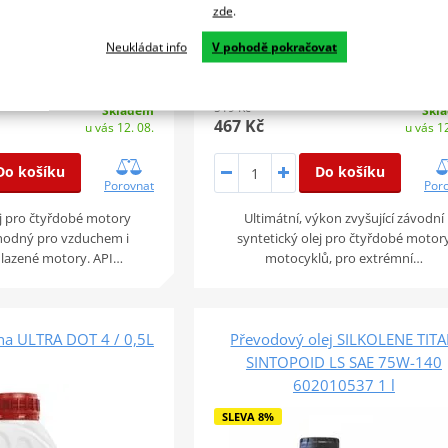
zde
.
Neukládat info
V pohodě pokračovat
519 Kč
Skladem
Skl
467 Kč
u vás 12. 08.
u vás 12
Do košíku
Do košíku
Porovnat
Por
ej pro čtyřdobé motory
Ultimátní, výkon zvyšující závodní
hodný pro vzduchem i
syntetický olej pro čtyřdobé motor
hlazené motory. API…
motocyklů, pro extrémní…
na ULTRA DOT 4 / 0,5L
Převodový olej SILKOLENE TIT
SINTOPOID LS SAE 75W-140
602010537 1 l
SLEVA 8%