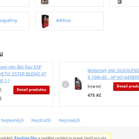
 kapaliny
Aditiva
í
ový olej Bel-Ray EXP
Motorový olej SILKOLEN
HETIC ESTER BLEND 4T
4 10W-60 - XP 601449895
0 1 l
Detail prod
514 Kč
Detail produktu
č
475 Kč
č
Nejlevnější
Nejdražší
Nejnovější
roduktů.
Použijte filtr
a najděte rychleji to pravé zboží pro vás.