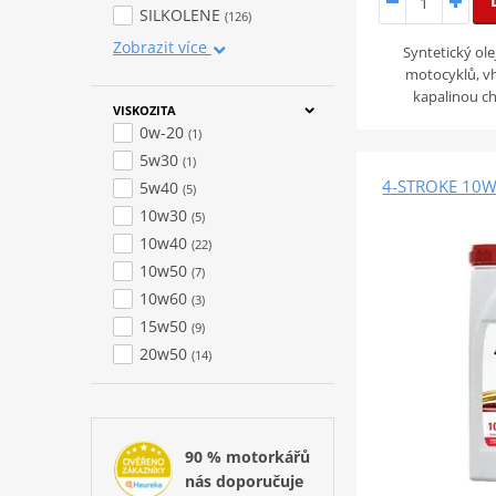
SILKOLENE
(126)
Zobrazit více
Syntetický ol
motocyklů, v
kapalinou c
VISKOZITA
0w-20
(1)
5w30
(1)
4-STROKE 10W
5w40
(5)
10w30
(5)
10w40
(22)
10w50
(7)
10w60
(3)
15w50
(9)
20w50
(14)
90 % motorkářů
nás doporučuje