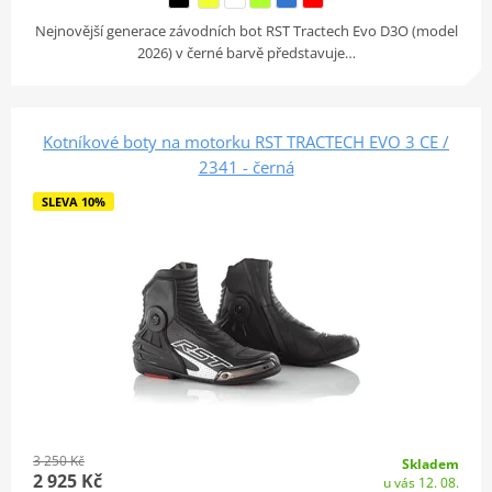
Nejnovější generace závodních bot RST Tractech Evo D3O (model
2026) v černé barvě představuje…
Kotníkové boty na motorku RST TRACTECH EVO 3 CE /
2341 - černá
SLEVA 10%
3 250 Kč
Skladem
2 925 Kč
u vás 12. 08.