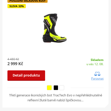
POSLEDNÍ SKLADOVÉ KUSY
SLEVA 33%
4 480 Kč
Skladem
2 999 Kč
u vás 12. 08.
Detail produktu
Porovnat
Třetí generace ikonických bot TracTech Evo v nepřehlédnutelné
reflexní žluté barvě nabízí špičkovou…