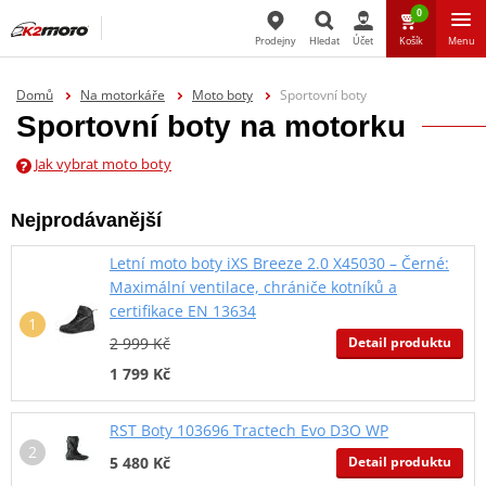
0
Prodejny
Hledat
Účet
Košík
Menu
Hledat
Domů
Na motorkáře
Moto boty
Sportovní boty
Sportovní boty na motorku
Jak vybrat moto boty
Nejprodávanější
Letní moto boty iXS Breeze 2.0 X45030 – Černé:
Maximální ventilace, chrániče kotníků a
certifikace EN 13634
Detail produktu
2 999 Kč
1 799 Kč
RST Boty 103696 Tractech Evo D3O WP
Detail produktu
5 480 Kč