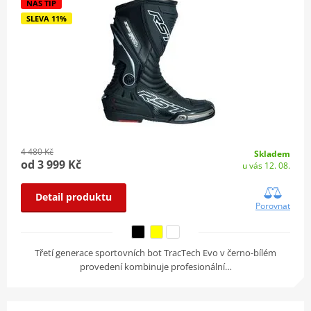
NÁŠ TIP
SLEVA 11%
4 480 Kč
Skladem
od 3 999 Kč
u vás 12. 08.
Detail produktu
Porovnat
Třetí generace sportovních bot TracTech Evo v černo-bílém
provedení kombinuje profesionální…