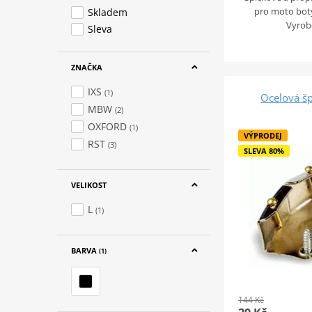
pro moto bot
Skladem
Vyrob
Sleva
ZNAČKA
IXS
(1)
Ocelová šp
MBW
(2)
OXFORD
(1)
VÝPRODEJ
RST
(3)
SLEVA 80%
VELIKOST
L
(1)
BARVA
(1)
144 Kč