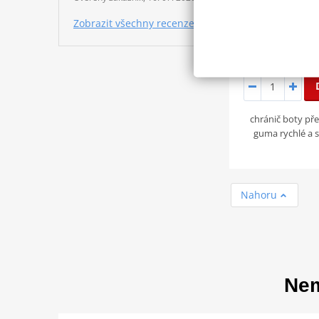
Zobrazit všechny recenze
190 Kč
chránič boty př
guma rychlé a 
Nahoru
Nem