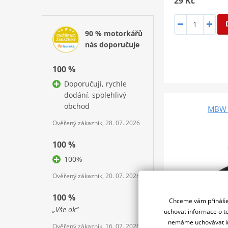
29 Kč
90 % motorkářů
nás doporučuje
100 %
Doporučuji, rychle
dodání, spolehlivý
obchod
MBW C
Ověřený zákazník, 28. 07. 2026
100 %
100%
Ověřený zákazník, 20. 07. 2026
100 %
Chceme vám přinášet
„Vše ok“
uchovat informace o to
nemáme uchovávat in
Ověřený zákazník, 16. 07. 2026