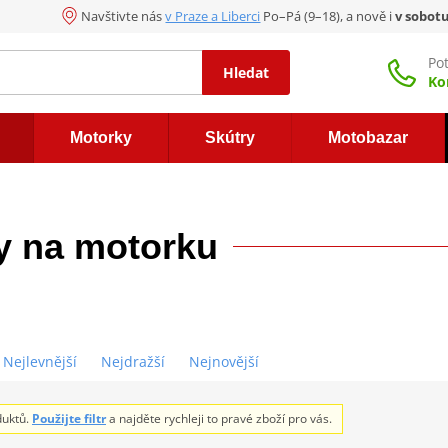
Navštivte nás
v Praze a Liberci
Po–Pá (9–18), a nově i
v sobot
Po
Hledat
Ko
Motorky
Skútry
Motobazar
ty na motorku
Nejlevnější
Nejdražší
Nejnovější
duktů.
Použijte filtr
a najděte rychleji to pravé zboží pro vás.