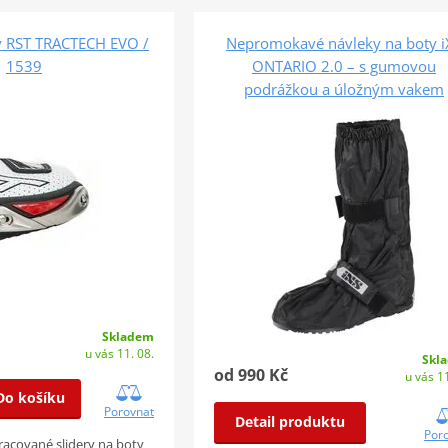
ty RST TRACTECH EVO /
Nepromokavé návleky na boty i
1539
ONTARIO 2.0 – s gumovou
podrážkou a úložným vakem
Skladem
u vás 11. 08.
Skl
od 990 Kč
u vás 11
Do košíku
Porovnat
Detail produktu
Por
racované slidery na boty