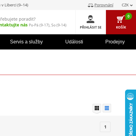
u
v Liberci (9–14)
Porovnání
CZK
0
třebujete poradit?
ntaktujte nás
Po-Pá (9-17), So (9-14)
PŘIHLÁSIT SE
KOŠÍK
Servis a služby
Události
Prodejny
1