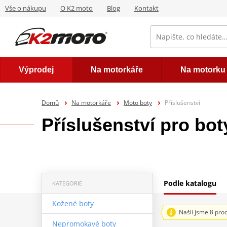
Vše o nákupu
O K2 moto
Blog
Kontakt
Výprodej
Na motorkáře
Na motorku
Domů
Na motorkáře
Moto boty
Příslušenství
Příslušenství pro bo
Podle katalogu
KATEGORIE
Kožené boty
Našli jsme 8 pro
Nepromokavé boty