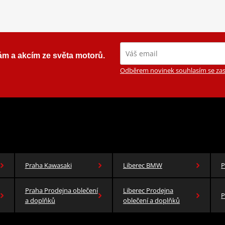
ám a akcím ze světa motorů.
Odběrem novinek souhlasím se zas
Praha Kawasaki
Liberec BMW
P
Praha Prodejna oblečení
Liberec Prodejna
P
a doplňků
oblečení a doplňků