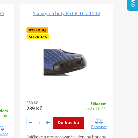
XS
Slidery na boty RST R-16 / 1543
VÝPRODEJ
SLEVA 37%
380 Kč
Skladem
239 Kč
u vás 11. 08.
adem
. 08.
Do košíku
Porovnat
ovnat
Špičkové a propracované slidery na boty na