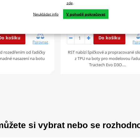
zde
.
Neukládat info
V pohodě pokračovat
390 Kč
5 dní
Na d
Do košíku
Do košíku
Porovnat
Por
ed rozedřením od řadičky
RST nabízí špičkové a propracované sli
snadné nasazení na botu
z TPU na boty pro modelovou řad
Tractech Evo D3O.…
ůžete si vybrat nebo se rozhodn