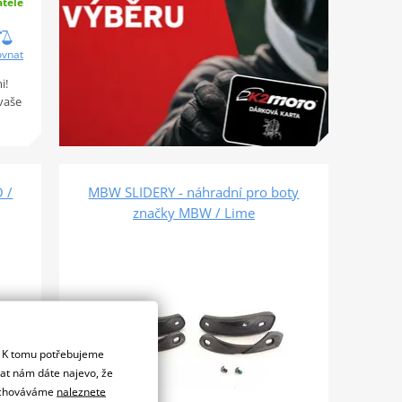
tele
ovnat
i!
vaše
O /
MBW SLIDERY - náhradní pro boty
značky MBW / Lime
. K tomu potřebujeme
dat nám dáte najevo, že
 uchováváme
naleznete