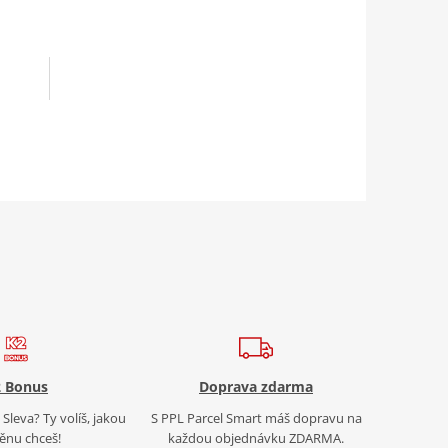
 Bonus
Doprava zdarma
Sleva? Ty volíš, jakou
S PPL Parcel Smart máš dopravu na
nu chceš!
každou objednávku ZDARMA.