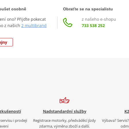
zkoušet osobně
Obraťte se na specialistu
není ono? Přijďte pokecat
z našeho e-shopu
ho z našich
2 multibrand
733 538 252
ejny
 zkušeností
Nadstandardní služby
K2
servisu i prodeji
Registrace motorky, předváděcí jízdy
Výbava? Servis? 
avení
zdarma, výměna zboží a další.
odmě