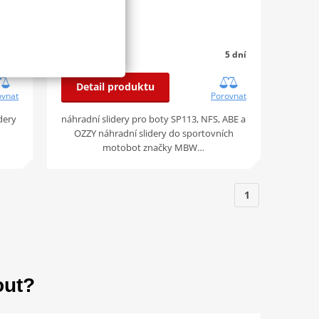
od 100 Kč
otaz
5 dní
Detail produktu
ovnat
Porovnat
dery
náhradní slidery pro boty SP113, NFS, ABE a
u
OZZY náhradní slidery do sportovních
motobot značky MBW…
1
out?