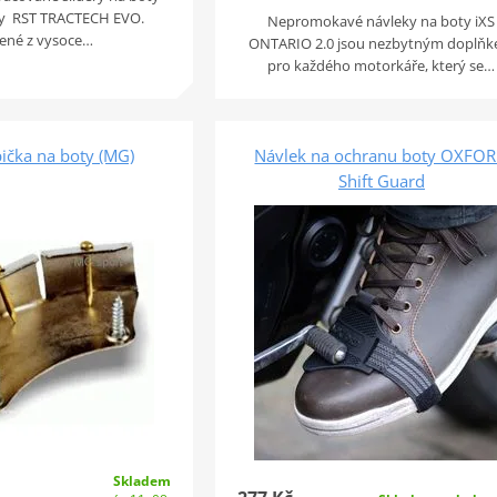
y RST TRACTECH EVO.
Nepromokavé návleky na boty iXS
ené z vysoce…
ONTARIO 2.0 jsou nezbytným doplň
pro každého motorkáře, který se…
ička na boty (MG)
Návlek na ochranu boty OXFO
Shift Guard
Skladem