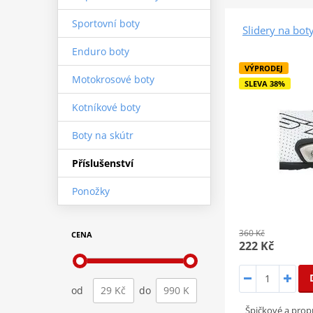
Sportovní boty
Slidery na bo
Enduro boty
VÝPRODEJ
Motokrosové boty
SLEVA 38%
Kotníkové boty
Boty na skútr
Příslušenství
Ponožky
360 Kč
CENA
222 Kč
od
do
Špičkové a prop