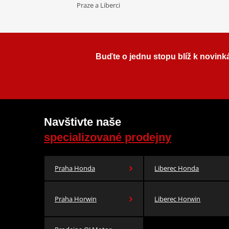
Praze a Liberci
Buďte o jednu stopu blíž k novink
Navštivte naše
specializované prodejny
Praha Honda
Liberec Honda
Praha Horwin
Liberec Horwin