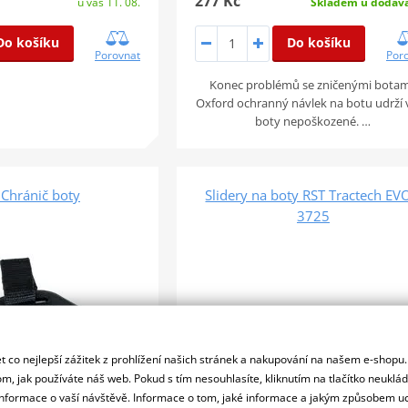
277 Kč
u vás 11. 08.
Skladem u dodava
Do košíku
Do košíku
Porovnat
Por
Konec problémů se zničenými botam
Oxford ochranný návlek na botu udrží 
boty nepoškozené. …
hránič boty
Slidery na boty RST Tractech EV
3725
 co nejlepší zážitek z prohlížení našich stránek a nakupování na našem e-shopu
m, jak používáte náš web. Pokud s tím nesouhlasíte, kliknutím na tlačítko neuklá
formace o vaší návštěvě. Informace o tom, jaké informace a jakým způsobem